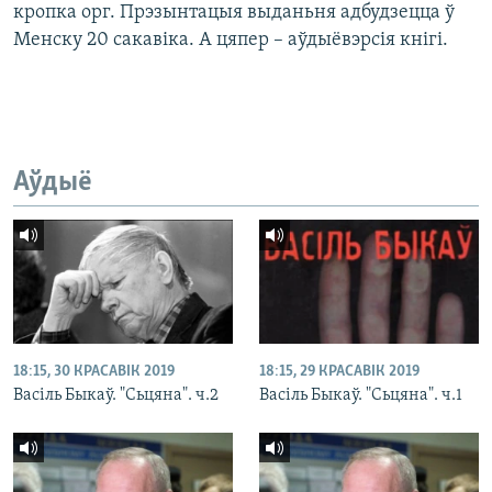
кропка орг. Прэзынтацыя выданьня адбудзецца ў
Менску 20 сакавіка. А цяпер – аўдыёвэрсія кнігі.
Аўдыё
18:15, 30 КРАСАВІК 2019
18:15, 29 КРАСАВІК 2019
Васіль Быкаў. "Сьцяна". ч.2
Васіль Быкаў. "Сьцяна". ч.1