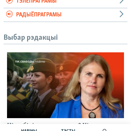
ТЭЛЕПРАГРАМЫ
РАДЫЁПРАГРАМЫ
Выбар рэдакцыі
Ці мабілізуюць жанчын? Хірург