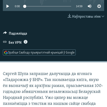
КУЛЬТУРА
МОВА
0:00
14:59
КАЛЯНДАР
НА ХВАЛЯХ СВАБОДЫ
Наўпроставы лінк
Падзяліцца
Без VPN
Зрабіце Свабоду прыярытэтнай крыніцай ў Google
Сяргей Шупа запрашае далучыцца да ягонага
«Падарожжа ў БНР». Так называецца кніга, якую
ён вызначыў як архіўны раман, прысьвечаная 100-
годзьдзю абвяшчэньня незалежнасьці Беларускай
Народнай рэспублікі. Ужо цяпер вы можаце
пазнаёміцца з тэкстам на нашым сайце свабода