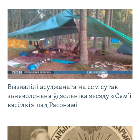
Вызвалілі асуджанага на сем сутак
зьняволеньня ўдзельніка зьезду «Сям’і
вясёлкі» пад Расонамі