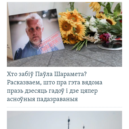
Хто забіў Паўла Шарамета?
Расказваем, што пра гэта вядома
празь дзесяць гадоў і дзе цяпер
асноўныя падазраваныя