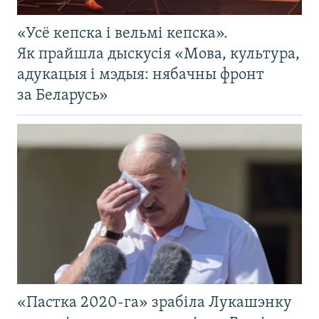
«Усё кепска і вельмі кепска».
Як прайшла дыскусія «Мова, культура,
адукацыя і мэдыя: нябачны фронт
за Беларусь»
«Пастка 2020-га» зрабіла Лукашэнку