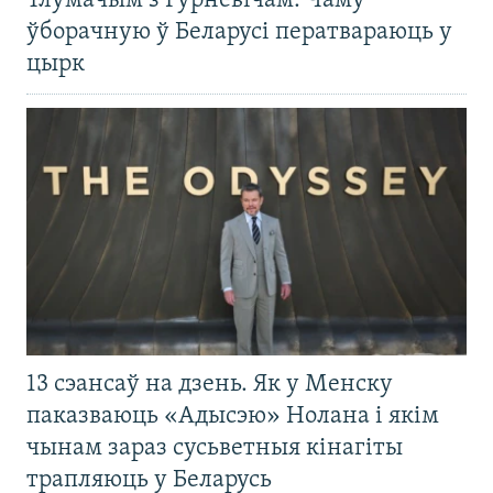
Тлумачым з Гурневічам. Чаму
ўборачную ў Беларусі ператвараюць у
цырк
13 сэансаў на дзень. Як у Менску
паказваюць «Адысэю» Нолана і якім
чынам зараз сусьветныя кінагіты
трапляюць у Беларусь