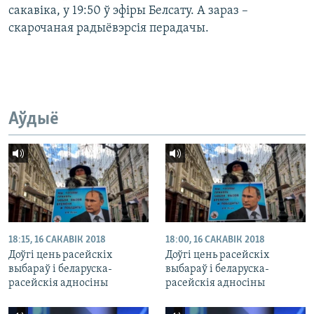
сакавіка, у 19:50 ў эфіры Белсату. А зараз –
скарочаная радыёвэрсія перадачы.
Аўдыё
18:15, 16 САКАВІК 2018
18:00, 16 САКАВІК 2018
Доўгі цень расейскіх
Доўгі цень расейскіх
выбараў і беларуска-
выбараў і беларуска-
расейскія адносіны
расейскія адносіны