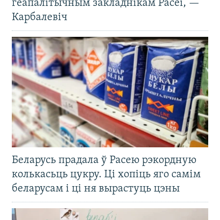
геапалітычным закладнікам Расеі, —
Карбалевіч
Беларусь прадала ў Расею рэкордную
колькасьць цукру. Ці хопіць яго самім
беларусам і ці ня вырастуць цэны