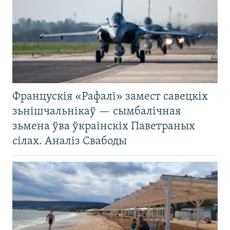
Францускія «Рафалі» замест савецкіх
зьнішчальнікаў — сымбалічная
зьмена ўва ўкраінскіх Паветраных
сілах. Аналіз Свабоды