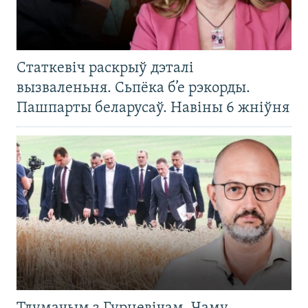
Статкевіч раскрыў дэталі
вызваленьня. Сьпёка б’е рэкорды.
Пашпарты беларусаў. Навіны 6 жніўня