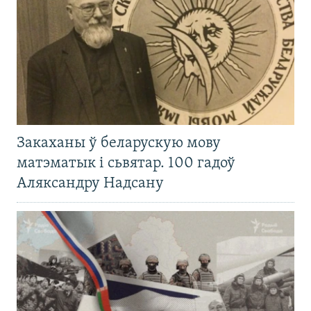
Закаханы ў беларускую мову
матэматык і сьвятар. 100 гадоў
Аляксандру Надсану