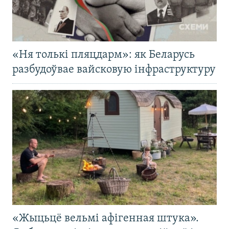
«Ня толькі пляцдарм»: як Беларусь
разбудоўвае вайсковую інфраструктуру
«Жыцьцё вельмі афігенная штука».