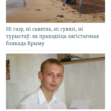
Ні газу, ні сьвятла, ні сувязі, ні
турыстаў: як праходзіць лягістычная
блякада Крыму