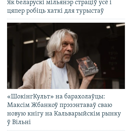
Як беларускі мільянэр страціў усё і
цяпер робіць хаткі для турыстаў
«ШокінгКульт» на барахолаўцы:
Максім Жбанкоў прэзэнтаваў сваю
новую кнігу на Кальварыйскім рынку
ў Вільні