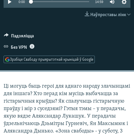
0:00
14:59
КУЛЬТУРА
МОВА
КАЛЯНДАР
НА ХВАЛЯХ СВАБОДЫ
Наўпроставы лінк
Падзяліцца
Без VPN
Зрабіце Свабоду прыярытэтнай крыніцай ў Google
Ці могуць быць героі для аднаго народу злачынцамі
для іншага? Хто перад кім мусіць выбачацца за
гістарычныя крыўды? Як спалучыць гістарычную
праўду і мір з суседзямі? Гэтыя тэмы – у перадачы,
якую вядзе Аляксандар Лукашук. У перадачы
ўдзельнічаюць Дзьмітры Гурневіч, Ян Максымюк і
Аляксандра Дынько. «Зона свабоды» - у суботу, 3