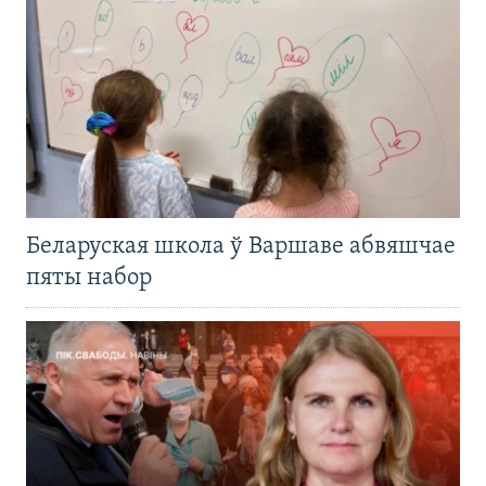
Беларуская школа ў Варшаве абвяшчае
пяты набор