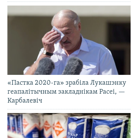
«Пастка 2020-га» зрабіла Лукашэнку
геапалітычным закладнікам Расеі, —
Карбалевіч