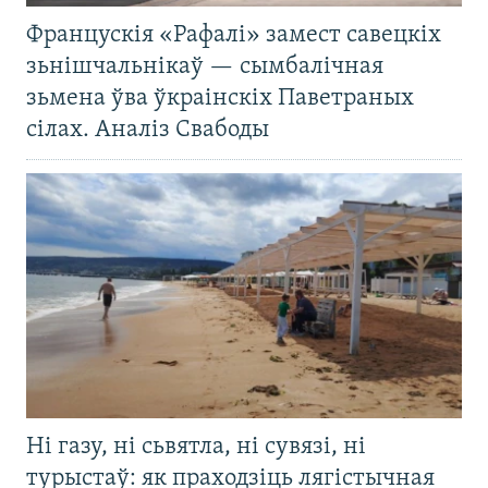
Францускія «Рафалі» замест савецкіх
зьнішчальнікаў — сымбалічная
зьмена ўва ўкраінскіх Паветраных
сілах. Аналіз Свабоды
Ні газу, ні сьвятла, ні сувязі, ні
турыстаў: як праходзіць лягістычная