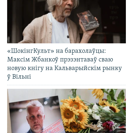
«ШокінгКульт» на барахолаўцы:
Максім Жбанкоў прэзэнтаваў сваю
новую кнігу на Кальварыйскім рынку
ў Вільні