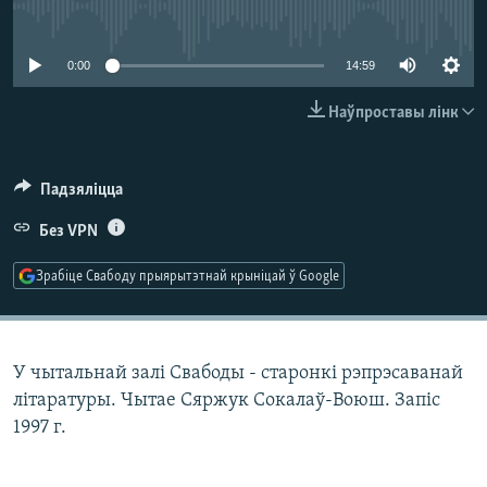
КУЛЬТУРА
МОВА
No media source currently available
КАЛЯНДАР
НА ХВАЛЯХ СВАБОДЫ
0:00
14:59
Наўпроставы лінк
Падзяліцца
Без VPN
Зрабіце Свабоду прыярытэтнай крыніцай ў Google
У чытальнай залі Свабоды - старонкі рэпрэсаванай
літаратуры. Чытае Сяржук Сокалаў-Воюш. Запіс
1997 г.