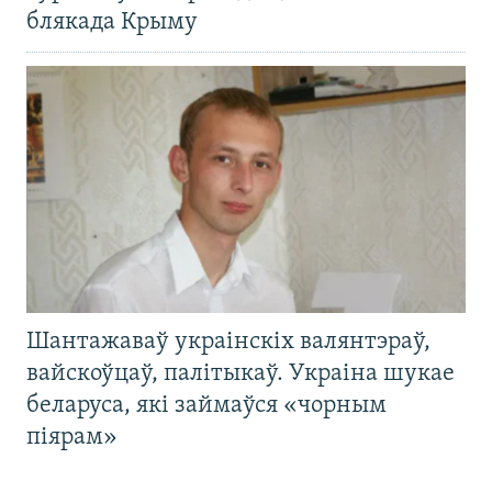
блякада Крыму
Шантажаваў украінскіх валянтэраў,
вайскоўцаў, палітыкаў. Украіна шукае
беларуса, які займаўся «чорным
піярам»