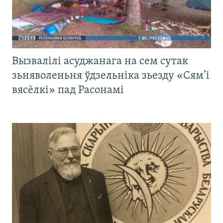
Вызвалілі асуджанага на сем сутак
зьняволеньня ўдзельніка зьезду «Сям’і
вясёлкі» пад Расонамі