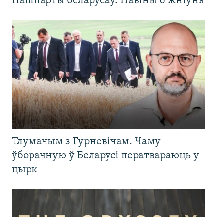
Пашпарты беларусаў. Навіны 6 жніўня
Тлумачым з Гурневічам. Чаму
ўборачную ў Беларусі ператвараюць у
цырк