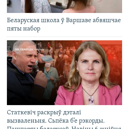
Беларуская школа ў Варшаве абвяшчае
пяты набор
Статкевіч раскрыў дэталі
вызваленьня. Сьпёка б’е рэкорды.