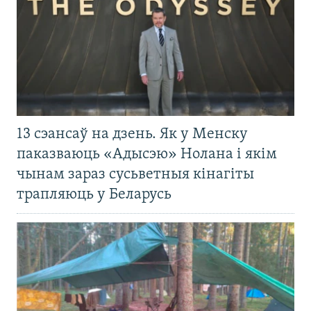
13 сэансаў на дзень. Як у Менску
паказваюць «Адысэю» Нолана і якім
чынам зараз сусьветныя кінагіты
трапляюць у Беларусь