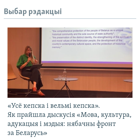
Выбар рэдакцыі
«Усё кепска і вельмі кепска».
Як прайшла дыскусія «Мова, культура,
адукацыя і мэдыя: нябачны фронт
за Беларусь»