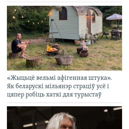
«Жыцьцё вельмі афігенная штука».
Як беларускі мільянэр страціў усё і
цяпер робіць хаткі для турыстаў