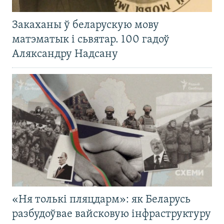
Закаханы ў беларускую мову
матэматык і сьвятар. 100 гадоў
Аляксандру Надсану
«Ня толькі пляцдарм»: як Беларусь
разбудоўвае вайсковую інфраструктуру