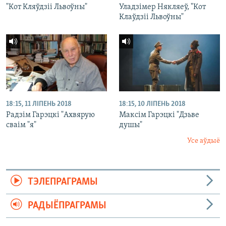
"Кот Кляўдзіі Львоўны"
Уладзімер Някляеў, "Кот
Клаўдзіі Львоўны"
18:15, 11 ЛІПЕНЬ 2018
18:15, 10 ЛІПЕНЬ 2018
Радзім Гарэцкі "Ахвярую
Максім Гарэцкі "Дзьве
сваім "я"
душы"
Усе аўдыё
ТЭЛЕПРАГРАМЫ
РАДЫЁПРАГРАМЫ