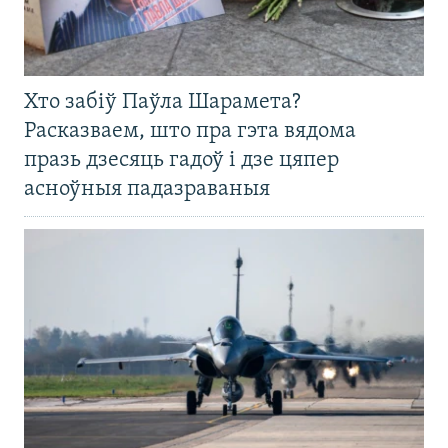
Хто забіў Паўла Шарамета?
Расказваем, што пра гэта вядома
празь дзесяць гадоў і дзе цяпер
асноўныя падазраваныя