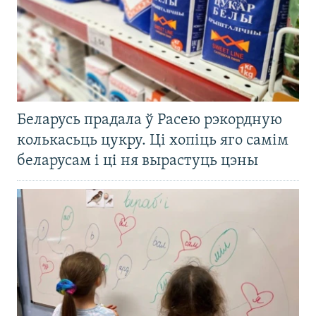
Беларусь прадала ў Расею рэкордную
колькасьць цукру. Ці хопіць яго самім
беларусам і ці ня вырастуць цэны