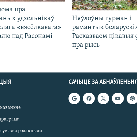
дома пра
аных удзельнікаў
Няўлоўны гурман і
лага «вясёлкавага»
рамантык беларускіх
алю пад Расонамі
Расказваем цікавыя
пра рысь
АЦЫЯ
САЧЫЦЕ ЗА АБНАЎЛЕНЬН
якаваньне
праграма
 сувязь з рэдакцыяй