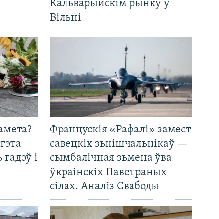
Кальварыйскім рынку ў
Вільні
амета?
Францускія «Рафалі» замест
 гэта
савецкіх зьнішчальнікаў —
 гадоў і
сымбалічная зьмена ўва
ўкраінскіх Паветраных
сілах. Аналіз Свабоды