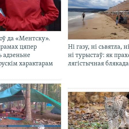
оў да «Ментску».
крамах цяпер
Ні газу, ні сьвятла, н
ь адзеньне
ні турыстаў: як прах
рускім характарам
лягістычная блякад