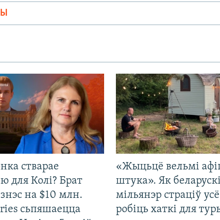
МЫ
нка стварае
«Жыцьцё вельмі афі
ю для Колі? Брат
штука». Як беларуск
ізнэс на $10 млн.
мільянэр страціў усё
ries сьпяшаецца
робіць хаткі для тур