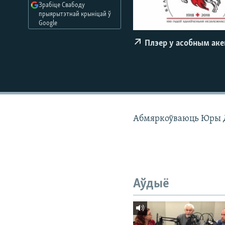
Зрабіце Свабоду
КАЛЯНДАР
НА ХВАЛЯХ СВАБОДЫ
прыярытэтнай крыніцай ў
Google
Плэер у асобным ак
Абмяркоўваюць Юры Д
Аўдыё