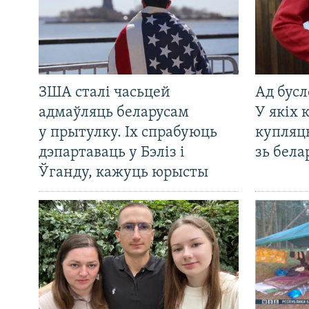
ЗША сталі часьцей
Ад бусл
адмаўляць беларусам
У якіх 
у прытулку. Іх спрабуюць
купляц
дэпартаваць у Бэліз і
зь бела
Ўганду, кажуць юрысты