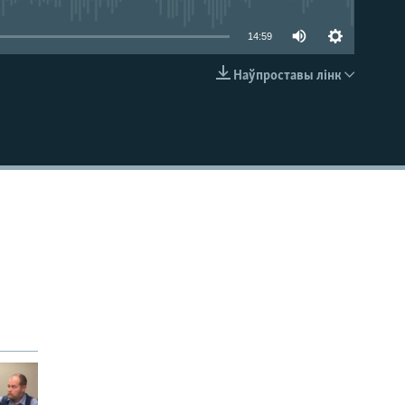
14:59
Наўпроставы лінк
EMBED