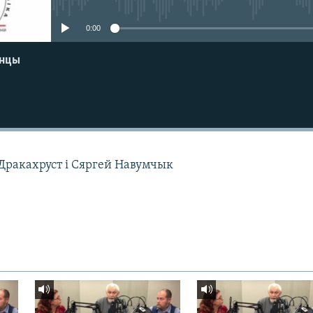
0:00
енцы
ракахруст і Сяргей Навумчык