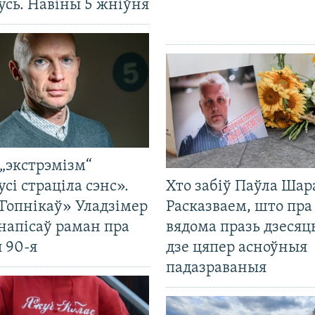
усь. Навіны 5 жніўня
„экстрэмізм“
усі страціла сэнс».
Хто забіў Паўла Шар
Гопнікаў» Уладзімер
Расказваем, што пра
напісаў раман пра
вядома празь дзесяць
 90-я
дзе цяпер асноўныя
падазраваныя