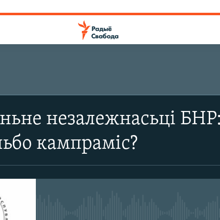
ньне незалежнасьці БНР
льбо кампраміс?
No media source currently avail