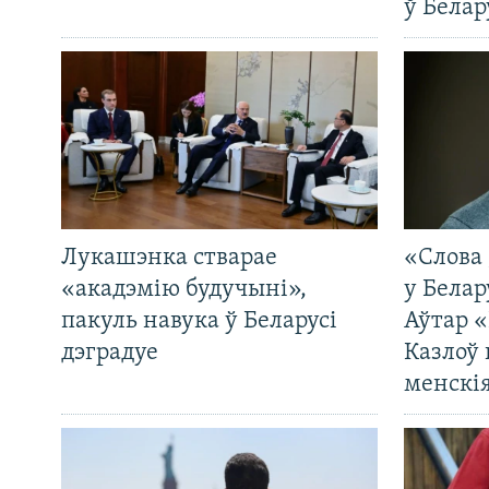
ў Белар
Лукашэнка стварае
«Слова 
«акадэмію будучыні»,
у Белар
пакуль навука ў Беларусі
Аўтар «
дэградуе
Казлоў 
менскія