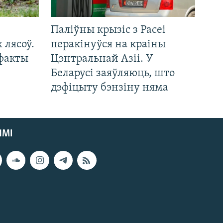
Паліўны крызіс з Расеі
 лясоў.
перакінуўся на краіны
 факты
Цэнтральнай Азіі. У
Беларусі заяўляюць, што
дэфіцыту бэнзіну няма
ЯМІ