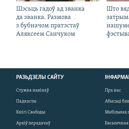
Шэсьць гадоў ад званка
Што вя
да званка. Размова
затрым
з бубначом пратэстаў
нашуме
Аляксеем Санчуком
фэстыв
РАЗЬДЗЕЛЫ САЙТУ
ІНФАРМ
Стужка навінаў
Пра нас
Падкасты
Абысьці бл
Кнігі Свабоды
Мабільная 
Архіў перадачаў
Бясьпечная