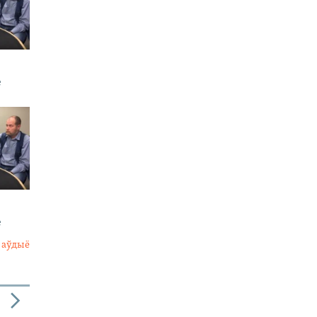
е
е
 аўдыё