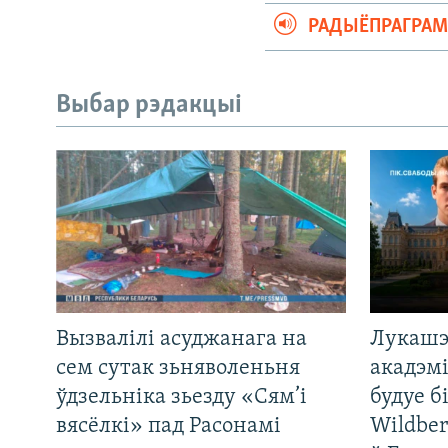
РАДЫЁПРАГРА
Выбар рэдакцыі
Вызвалілі асуджанага на
Лукашэ
сем сутак зьняволеньня
акадэмі
ўдзельніка зьезду «Сям’і
будуе б
вясёлкі» пад Расонамі
Wildber