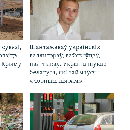
і сувязі,
Шантажаваў украінскіх
одзіць
валянтэраў, вайскоўцаў,
а Крыму
палітыкаў. Украіна шукае
беларуса, які займаўся
«чорным піярам»