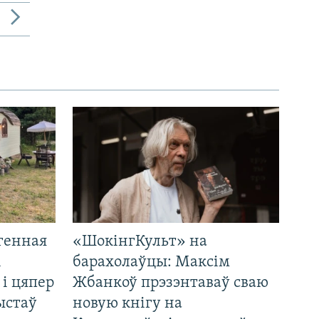
генная
«ШокінгКульт» на
і
барахолаўцы: Максім
 і цяпер
Жбанкоў прэзэнтаваў сваю
ыстаў
новую кнігу на