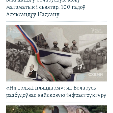
Закаханы ў беларускую мову
матэматык і сьвятар. 100 гадоў
Аляксандру Надсану
«Ня толькі пляцдарм»: як Беларусь
разбудоўвае вайсковую інфраструктуру