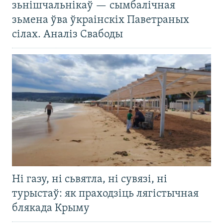
зьнішчальнікаў — сымбалічная
зьмена ўва ўкраінскіх Паветраных
сілах. Аналіз Свабоды
Ні газу, ні сьвятла, ні сувязі, ні
турыстаў: як праходзіць лягістычная
блякада Крыму