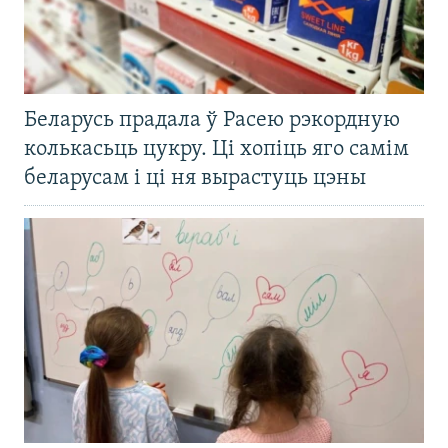
Беларусь прадала ў Расею рэкордную
колькасьць цукру. Ці хопіць яго самім
беларусам і ці ня вырастуць цэны