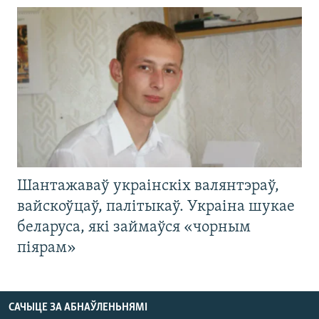
Шантажаваў украінскіх валянтэраў,
вайскоўцаў, палітыкаў. Украіна шукае
беларуса, які займаўся «чорным
піярам»
САЧЫЦЕ ЗА АБНАЎЛЕНЬНЯМІ