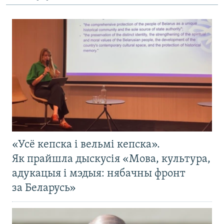
«Усё кепска і вельмі кепска».
Як прайшла дыскусія «Мова, культура,
адукацыя і мэдыя: нябачны фронт
за Беларусь»