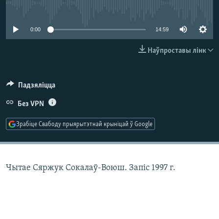
КУЛЬТУРА
МОВА
No media source currently available
КАЛЯНДАР
НА ХВАЛЯХ СВАБОДЫ
0:00
14:59
Наўпроставы лінк
Падзяліцца
Без VPN
Зрабіце Свабоду прыярытэтнай крыніцай ў Google
Чытае Сяржук Сокалаў-Воюш. Запіс 1997 г.