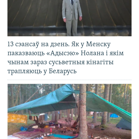
13 сэансаў на дзень. Як у Менску
паказваюць «Адысэю» Нолана і якім
чынам зараз сусьветныя кінагіты
трапляюць у Беларусь