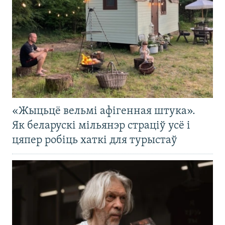
«Жыцьцё вельмі афігенная штука».
Як беларускі мільянэр страціў усё і
цяпер робіць хаткі для турыстаў