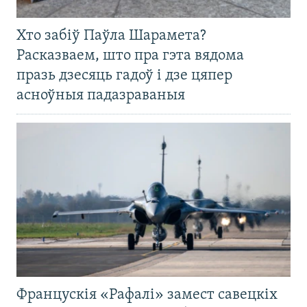
Хто забіў Паўла Шарамета?
Расказваем, што пра гэта вядома
празь дзесяць гадоў і дзе цяпер
асноўныя падазраваныя
Францускія «Рафалі» замест савецкіх