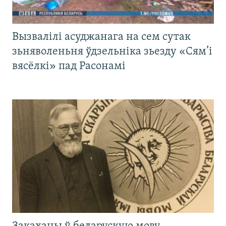
Вызвалілі асуджанага на сем сутак
зьняволеньня ўдзельніка зьезду «Сям’і
вясёлкі» пад Расонамі