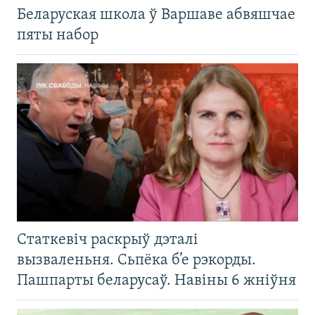
Беларуская школа ў Варшаве абвяшчае
пяты набор
Статкевіч раскрыў дэталі
вызваленьня. Сьпёка б’е рэкорды.
Пашпарты беларусаў. Навіны 6 жніўня