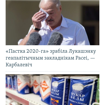
«Пастка 2020-га» зрабіла Лукашэнку
геапалітычным закладнікам Расеі, —
Карбалевіч