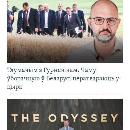
Тлумачым з Гурневічам. Чаму
ўборачную ў Беларусі ператвараюць у
цырк