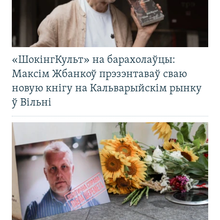
«ШокінгКульт» на барахолаўцы:
Максім Жбанкоў прэзэнтаваў сваю
новую кнігу на Кальварыйскім рынку
ў Вільні