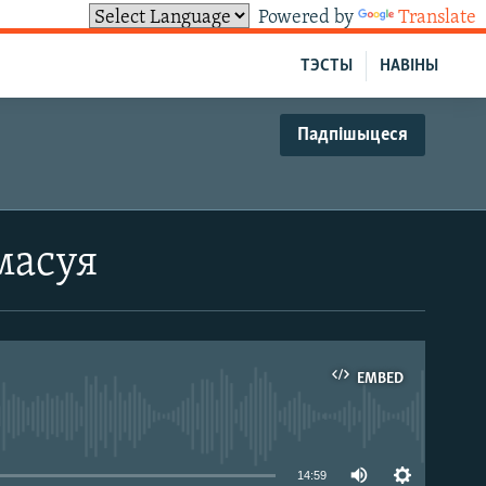
Powered by
Translate
ТЭСТЫ
НАВІНЫ
Падпішыцеся
масуя
EMBED
able
14:59