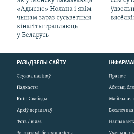
Як у Менску паказваюць
сем сут
«Адысэю» Нолана і якім
ўдзельн
чынам зараз сусьветныя
вясёлкі
кінагіты трапляюць
у Беларусь
РАЗЬДЗЕЛЫ САЙТУ
ІНФАРМ
Стужка навінаў
Пра нас
Падкасты
Абысьці бл
Кнігі Свабоды
Мабільная 
Архіў перадачаў
Бясьпечная
Фота / відэа
Нашы кант
САЧЫЦЕ ЗА АБНАЎЛЕНЬНЯМІ
За кратамі, бо журналісты
Умовы кар