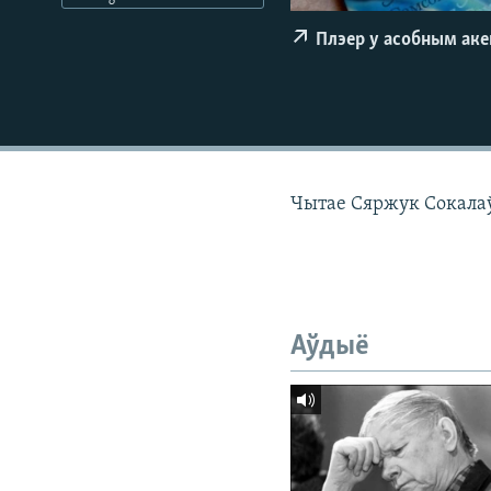
КАЛЯНДАР
НА ХВАЛЯХ СВАБОДЫ
Плэер у асобным ак
Чытае Сяржук Сокалаў-
Аўдыё