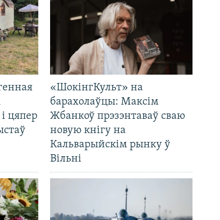
генная
«ШокінгКульт» на
і
барахолаўцы: Максім
 і цяпер
Жбанкоў прэзэнтаваў сваю
ыстаў
новую кнігу на
Кальварыйскім рынку ў
Вільні