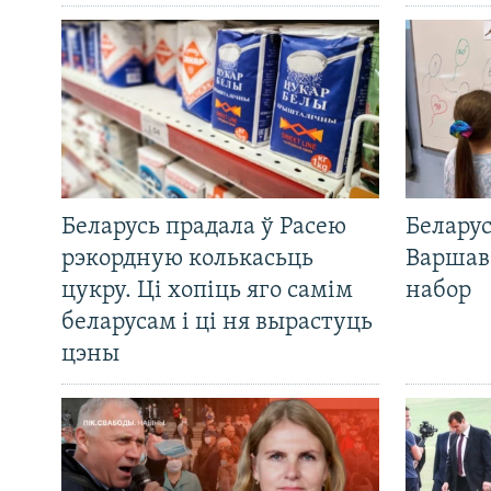
Беларусь прадала ў Расею
Беларус
рэкордную колькасьць
Варшав
цукру. Ці хопіць яго самім
набор
беларусам і ці ня вырастуць
цэны