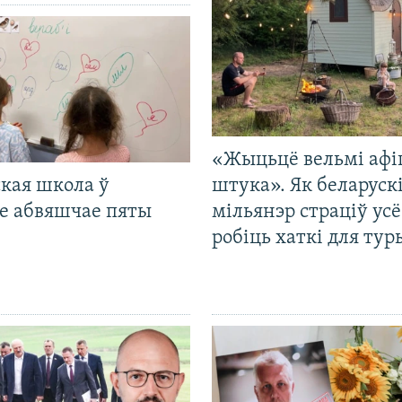
«Жыцьцё вельмі афі
кая школа ў
штука». Як беларуск
е абвяшчае пяты
мільянэр страціў усё
робіць хаткі для тур