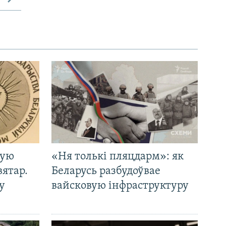
кую
«Ня толькі пляцдарм»: як
вятар.
Беларусь разбудоўвае
у
вайсковую інфраструктуру