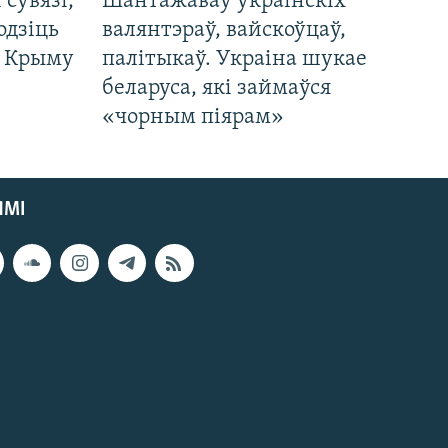
і сувязі,
Шантажаваў украінскіх
одзіць
валянтэраў, вайскоўцаў,
а Крыму
палітыкаў. Украіна шукае
беларуса, які займаўся
«чорным піярам»
ЯМІ