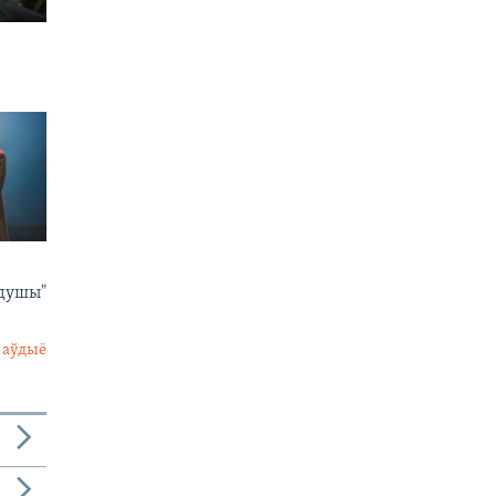
 душы"
 аўдыё