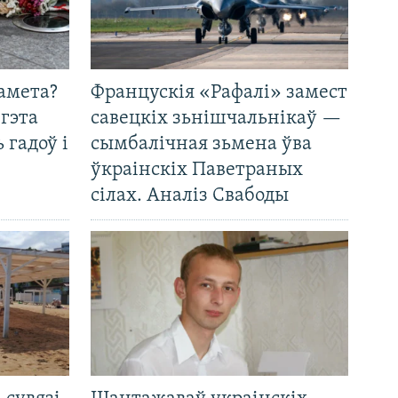
амета?
Францускія «Рафалі» замест
 гэта
савецкіх зьнішчальнікаў —
 гадоў і
сымбалічная зьмена ўва
ўкраінскіх Паветраных
сілах. Аналіз Свабоды