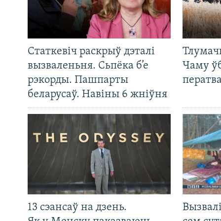
Статкевіч раскрыў дэталі
Тлумач
вызваленьня. Сьпёка б’е
Чаму ў
рэкорды. Пашпарты
ператв
беларусаў. Навіны 6 жніўня
13 сэансаў на дзень.
Вызвалі