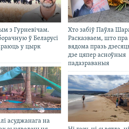
ым з Гурневічам.
Хто забіў Паўла Шар
борачную ў Беларусі
Расказваем, што пра
араюць у цырк
вядома празь дзесяць
дзе цяпер асноўныя
падазраваныя
лі асуджанага на