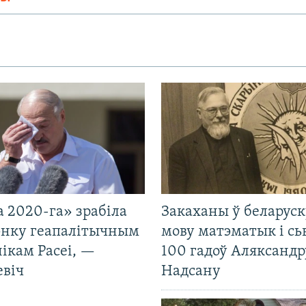
 2020-га» зрабіла
Закаханы ў беларус
нку геапалітычным
мову матэматык і сь
ікам Расеі, —
100 гадоў Аляксандр
евіч
Надсану