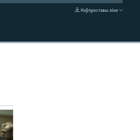
Наўпроставы лінк
EMBED