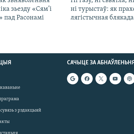
ак зьняволеньня
Ні газу, ні сьвятла, н
іка зьезду «Сям’і
ні турыстаў: як прах
» пад Расонамі
лягістычная блякад
АЦЫЯ
САЧЫЦЕ ЗА АБНАЎЛЕНЬН
якаваньне
праграма
 сувязь з рэдакцыяй
акты
ыстаньня