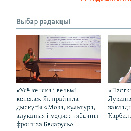
Выбар рэдакцыі
«Усё кепска і вельмі
«Пастка
кепска». Як прайшла
Лукашэ
дыскусія «Мова, культура,
закладн
адукацыя і мэдыя: нябачны
Карбал
фронт за Беларусь»