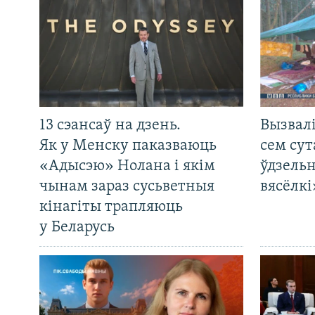
13 сэансаў на дзень.
Вызвалі
Як у Менску паказваюць
сем сут
«Адысэю» Нолана і якім
ўдзельн
чынам зараз сусьветныя
вясёлкі
кінагіты трапляюць
у Беларусь