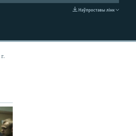
Наўпроставы лінк
EMBED
г.