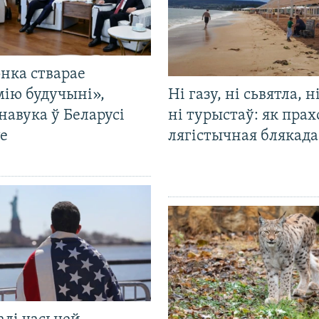
нка стварае
мію будучыні»,
Ні газу, ні сьвятла, н
навука ў Беларусі
ні турыстаў: як прах
е
лягістычная блякад