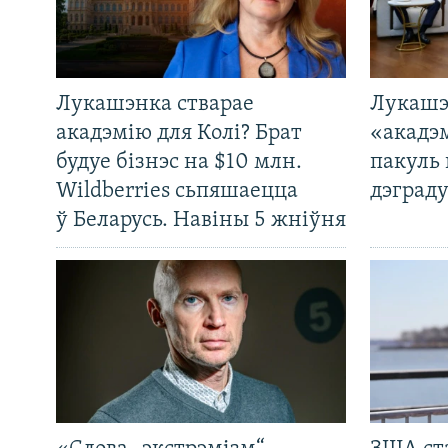
Лукашэнка стварае
Лукашэ
акадэмію для Колі? Брат
«акадэ
будуе бізнэс на $10 млн.
пакуль 
Wildberries сьпяшаецца
дэграду
ў Беларусь. Навіны 5 жніўня