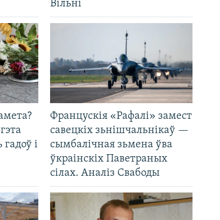
Вільні
амета?
Францускія «Рафалі» замест
 гэта
савецкіх зьнішчальнікаў —
 гадоў і
сымбалічная зьмена ўва
ўкраінскіх Паветраных
сілах. Аналіз Свабоды