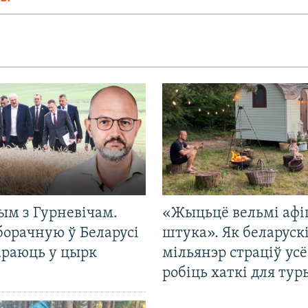
ым з Гурневічам.
«Жыцьцё вельмі афі
борачную ў Беларусі
штука». Як беларуск
араюць у цырк
мільянэр страціў усё
робіць хаткі для тур