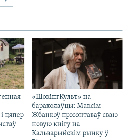
генная
«ШокінгКульт» на
і
барахолаўцы: Максім
 і цяпер
Жбанкоў прэзэнтаваў сваю
ыстаў
новую кнігу на
Кальварыйскім рынку ў