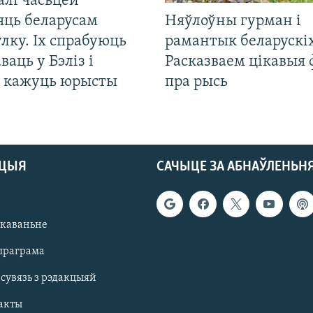
алі часьцей
яць беларусам
Няўлоўны гурман і
лку. Іх спрабуюць
рамантык беларускіх
ваць у Бэліз і
Расказваем цікавыя
, кажуць юрысты
пра рысь
АЦЫЯ
САЧЫЦЕ ЗА АБНАЎЛЕНЬН
якаваньне
праграма
 сувязь з рэдакцыяй
акты