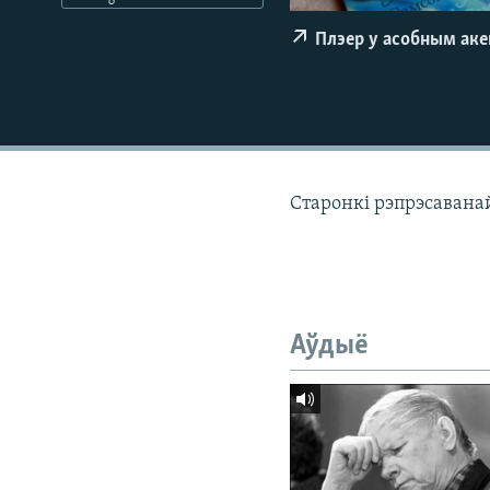
КАЛЯНДАР
НА ХВАЛЯХ СВАБОДЫ
Плэер у асобным ак
Старонкі рэпрэсаванай
Аўдыё