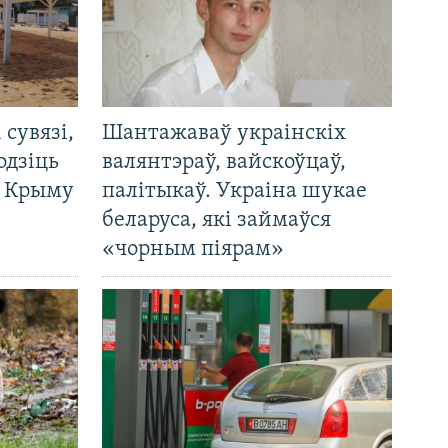
і сувязі,
Шантажаваў украінскіх
одзіць
валянтэраў, вайскоўцаў,
а Крыму
палітыкаў. Украіна шукае
беларуса, які займаўся
«чорным піярам»