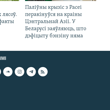
Паліўны крызіс з Расеі
 лясоў.
перакінуўся на краіны
 факты
Цэнтральнай Азіі. У
Беларусі заяўляюць, што
дэфіцыту бэнзіну няма
ЯМІ