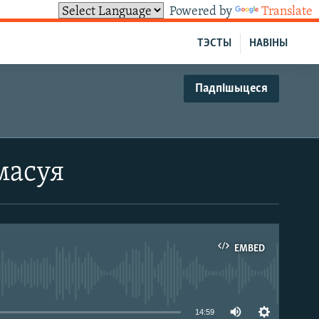
Powered by
Translate
ТЭСТЫ
НАВІНЫ
Падпішыцеся
масуя
EMBED
able
14:59