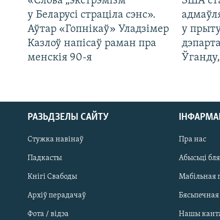
«Слова „экстрэмізм“
ЗША ст
у Беларусі страціла сэнс».
адмаўл
Аўтар «Гопнікаў» Уладзімер
у прыту
Казлоў напісаў раман пра
дэпарта
менскія 90-я
Ўганду
РАЗЬДЗЕЛЫ САЙТУ
ІНФАРМ
Стужка навінаў
Пра нас
Падкасты
Абысьці бл
Кнігі Свабоды
Мабільная 
Архіў перадачаў
Бясьпечная
Фота / відэа
Нашы кант