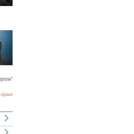
 душы"
 аўдыё