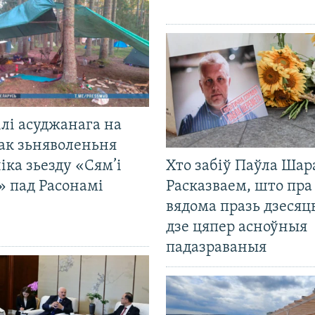
лі асуджанага на
ак зьняволеньня
іка зьезду «Сям’і
Хто забіў Паўла Шар
» пад Расонамі
Расказваем, што пра
вядома празь дзесяць
дзе цяпер асноўныя
падазраваныя