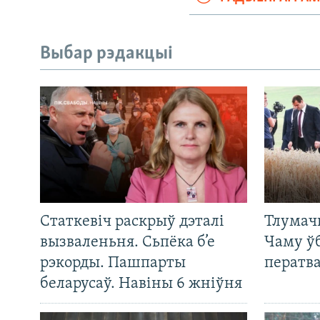
Выбар рэдакцыі
Статкевіч раскрыў дэталі
Тлумач
вызваленьня. Сьпёка б’е
Чаму ў
рэкорды. Пашпарты
ператв
беларусаў. Навіны 6 жніўня