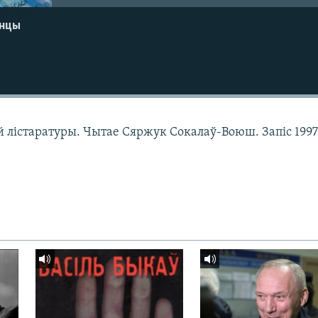
енцы
 лістаратуры. Чытае Сяржук Сокалаў-Воюш. Запіс 1997 