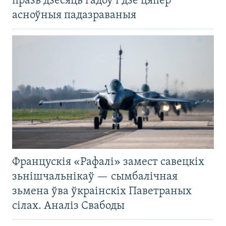
празь дзесяць гадоў і дзе цяпер
асноўныя падазраваныя
Францускія «Рафалі» замест савецкіх
зьнішчальнікаў — сымбалічная
зьмена ўва ўкраінскіх Паветраных
сілах. Аналіз Свабоды