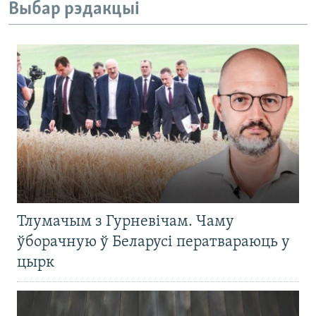
Выбар рэдакцыі
Тлумачым з Гурневічам. Чаму
ўборачную ў Беларусі ператвараюць у
цырк