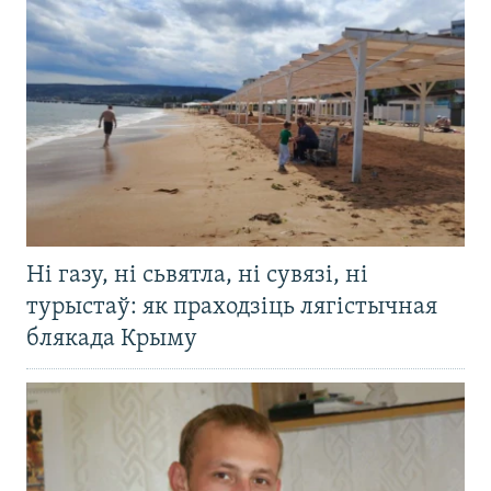
Ні газу, ні сьвятла, ні сувязі, ні
турыстаў: як праходзіць лягістычная
блякада Крыму