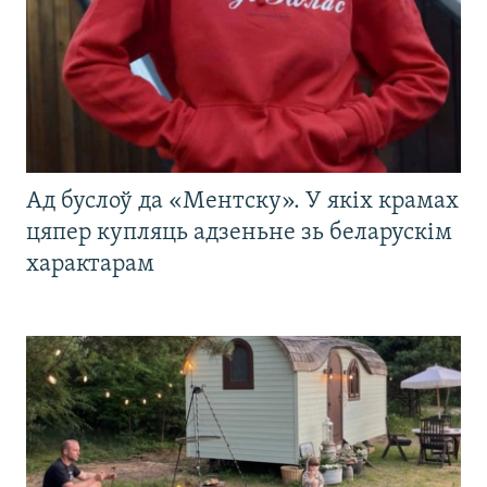
Ад буслоў да «Ментску». У якіх крамах
цяпер купляць адзеньне зь беларускім
характарам