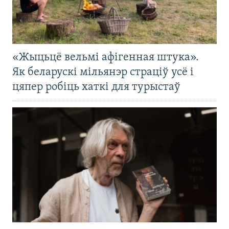
«Жыцьцё вельмі афігенная штука».
Як беларускі мільянэр страціў усё і
цяпер робіць хаткі для турыстаў