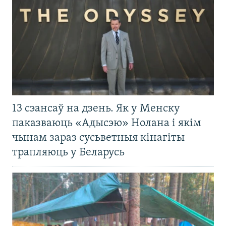
13 сэансаў на дзень. Як у Менску
паказваюць «Адысэю» Нолана і якім
чынам зараз сусьветныя кінагіты
трапляюць у Беларусь