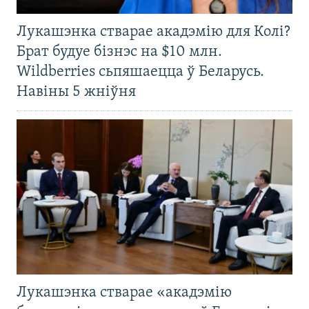
Лукашэнка стварае акадэмію для Колі?
Брат будуе бізнэс на $10 млн.
Wildberries сьпяшаецца ў Беларусь.
Навіны 5 жніўня
Лукашэнка стварае «акадэмію