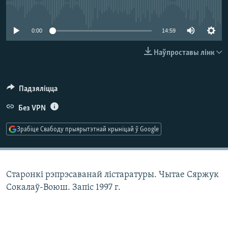
КУЛЬТУРА
МОВА
No media source currently available
КАЛЯНДАР
НА ХВАЛЯХ СВАБОДЫ
0:00
14:59
Наўпроставы лінк
Падзяліцца
Без VPN
Зрабіце Свабоду прыярытэтнай крыніцай ў Google
Старонкі рэпрэсаванай лістаратуры. Чытае Сяржук
Сокалаў-Воюш. Запіс 1997 г.