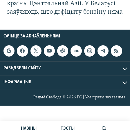
краіны Цэнтральнай Азіі. У Беларусі
заяўляюць, што дэфіцыту бэнзіну няма
САЧЫЦЕ ЗА АБНАЎЛЕНЬНЯМІ
РАЗЬДЗЕЛЫ САЙТУ
ІНФАРМАЦЫЯ
Радыё Свабода © 2026 РС | Усе правы захаваныя.
НАВІНЫ
ТЭСТЫ