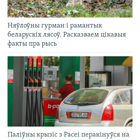
Няўлоўны гурман і рамантык
беларускіх лясоў. Расказваем цікавыя
факты пра рысь
Паліўны крызіс з Расеі перакінуўся на