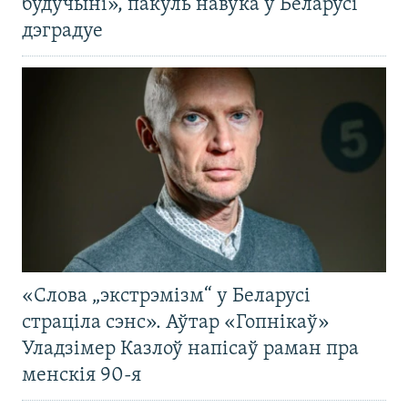
будучыні», пакуль навука ў Беларусі
дэградуе
«Слова „экстрэмізм“ у Беларусі
страціла сэнс». Аўтар «Гопнікаў»
Уладзімер Казлоў напісаў раман пра
менскія 90-я