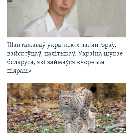
Шантажаваў украінскіх валянтэраў,
вайскоўцаў, палітыкаў. Украіна шукае
беларуса, які займаўся «чорным
піярам»