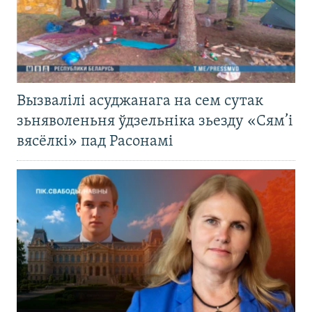
Вызвалілі асуджанага на сем сутак
зьняволеньня ўдзельніка зьезду «Сям’і
вясёлкі» пад Расонамі