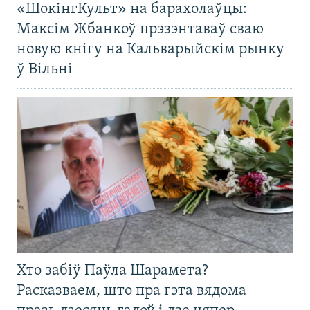
«ШокінгКульт» на барахолаўцы:
Максім Жбанкоў прэзэнтаваў сваю
новую кнігу на Кальварыйскім рынку
ў Вільні
Хто забіў Паўла Шарамета?
Расказваем, што пра гэта вядома