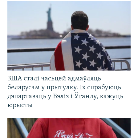
ЗША сталі часьцей адмаўляць
беларусам у прытулку. Іх спрабуюць
дэпартаваць у Бэліз і Ўганду, кажуць
юрысты