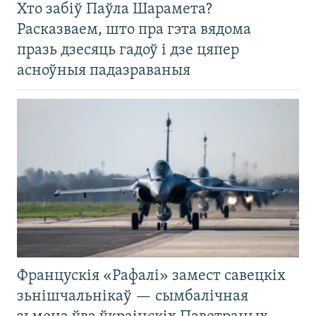
Хто забіў Паўла Шарамета?
Расказваем, што пра гэта вядома
празь дзесяць гадоў і дзе цяпер
асноўныя падазраваныя
Францускія «Рафалі» замест савецкіх
зьнішчальнікаў — сымбалічная