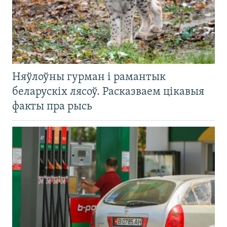
Няўлоўны гурман і рамантык
беларускіх лясоў. Расказваем цікавыя
факты пра рысь