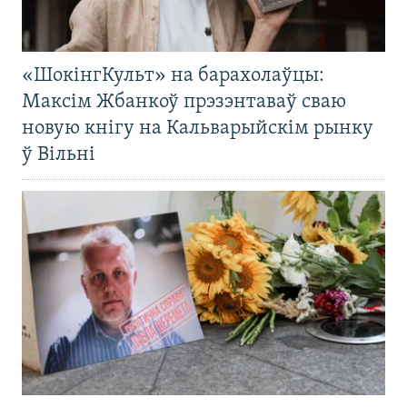
«ШокінгКульт» на барахолаўцы:
Максім Жбанкоў прэзэнтаваў сваю
новую кнігу на Кальварыйскім рынку
ў Вільні