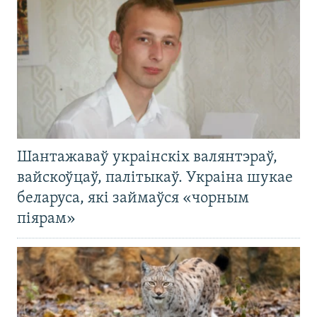
Шантажаваў украінскіх валянтэраў,
вайскоўцаў, палітыкаў. Украіна шукае
беларуса, які займаўся «чорным
піярам»