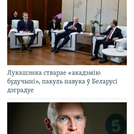
Лукашэнка стварае «акадэмію
будучыні», пакуль навука ў Беларусі
дэградуе