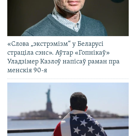
«Слова „экстрэмізм“ у Беларусі
страціла сэнс». Аўтар «Гопнікаў»
Уладзімер Казлоў напісаў раман пра
менскія 90-я