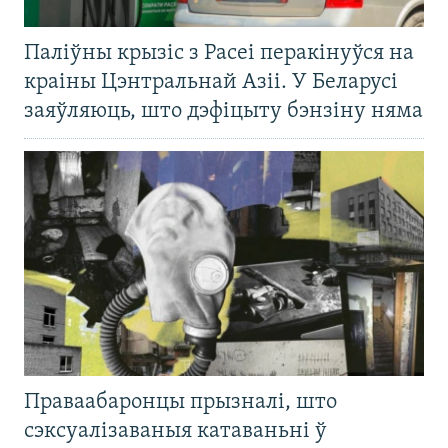
Паліўны крызіс з Расеі перакінуўся на
краіны Цэнтральнай Азіі. У Беларусі
заяўляюць, што дэфіцыту бэнзіну няма
Праваабаронцы прызналі, што
сэксуалізаваныя катаваньні ў