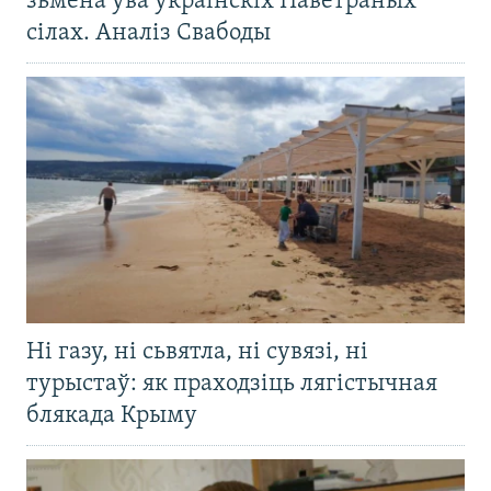
зьмена ўва ўкраінскіх Паветраных
сілах. Аналіз Свабоды
Ні газу, ні сьвятла, ні сувязі, ні
турыстаў: як праходзіць лягістычная
блякада Крыму