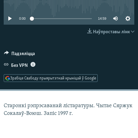
КУЛЬТУРА
МОВА
No media source currently available
КАЛЯНДАР
НА ХВАЛЯХ СВАБОДЫ
0:00
14:59
Наўпроставы лінк
Падзяліцца
Без VPN
Зрабіце Свабоду прыярытэтнай крыніцай ў Google
Старонкі рэпрэсаванай лістаратуры. Чытае Сяржук
Сокалаў-Воюш. Запіс 1997 г.