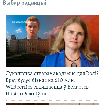
Выбар рэдакцыі
Лукашэнка стварае акадэмію для Колі?
Брат будуе бізнэс на $10 млн.
Wildberries сьпяшаецца ў Беларусь.
Навіны 5 жніўня