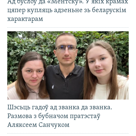
Ад буслоў да «Ментску». У якіх крамах
цяпер купляць адзеньне зь беларускім
характарам
Шэсьць гадоў ад званка да званка.
Размова з бубначом пратэстаў
Аляксеем Санчуком