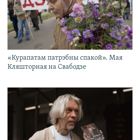
«Курапатам патрэбны спакой». Мая
Кляшторная на Свабодзе