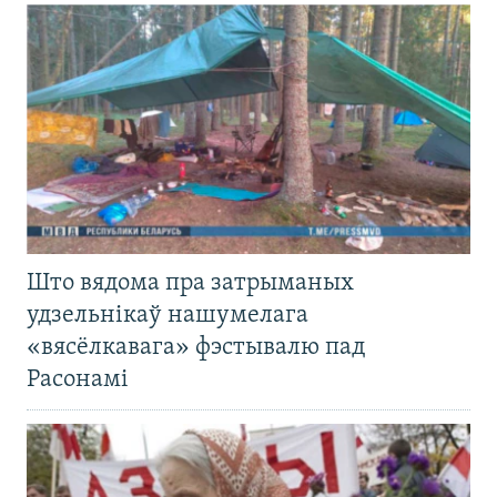
Што вядома пра затрыманых
удзельнікаў нашумелага
«вясёлкавага» фэстывалю пад
Расонамі