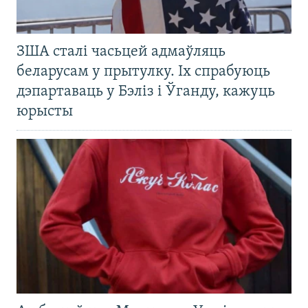
ЗША сталі часьцей адмаўляць
беларусам у прытулку. Іх спрабуюць
дэпартаваць у Бэліз і Ўганду, кажуць
юрысты