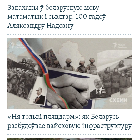
Закаханы ў беларускую мову
матэматык і сьвятар. 100 гадоў
Аляксандру Надсану
«Ня толькі пляцдарм»: як Беларусь
разбудоўвае вайсковую інфраструктуру