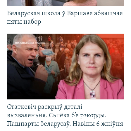
Беларуская школа ў Варшаве абвяшчае
пяты набор
Статкевіч раскрыў дэталі
вызваленьня. Сьпёка б’е рэкорды.
Пашпарты беларусаў. Навіны 6 жніўня