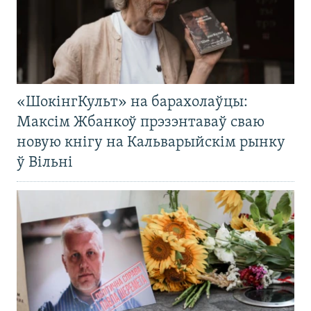
«ШокінгКульт» на барахолаўцы:
Максім Жбанкоў прэзэнтаваў сваю
новую кнігу на Кальварыйскім рынку
ў Вільні