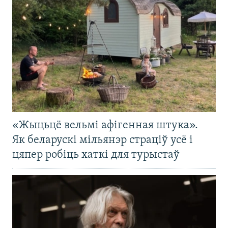
«Жыцьцё вельмі афігенная штука».
Як беларускі мільянэр страціў усё і
цяпер робіць хаткі для турыстаў