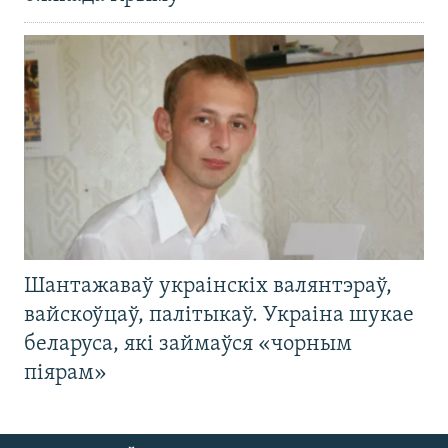
Шантажаваў украінскіх валянтэраў,
вайскоўцаў, палітыкаў. Украіна шукае
беларуса, які займаўся «чорным
піярам»