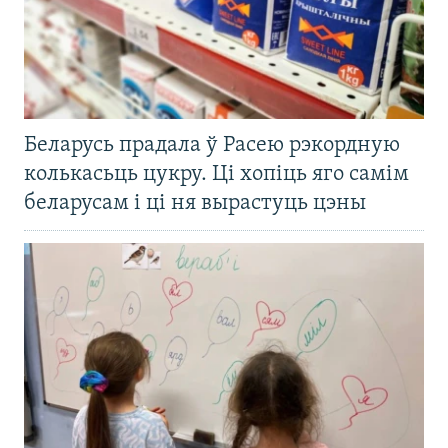
Беларусь прадала ў Расею рэкордную
колькасьць цукру. Ці хопіць яго самім
беларусам і ці ня вырастуць цэны