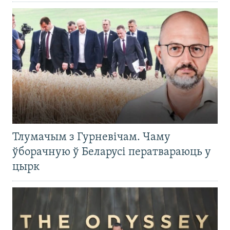
Тлумачым з Гурневічам. Чаму
ўборачную ў Беларусі ператвараюць у
цырк