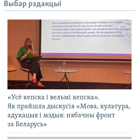
Выбар рэдакцыі
«Усё кепска і вельмі кепска».
Як прайшла дыскусія «Мова, культура,
адукацыя і мэдыя: нябачны фронт
за Беларусь»