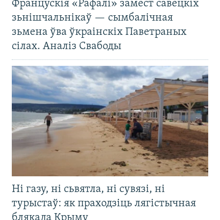
Францускія «Рафалі» замест савецкіх
зьнішчальнікаў — сымбалічная
зьмена ўва ўкраінскіх Паветраных
сілах. Аналіз Свабоды
Ні газу, ні сьвятла, ні сувязі, ні
турыстаў: як праходзіць лягістычная
блякада Крыму