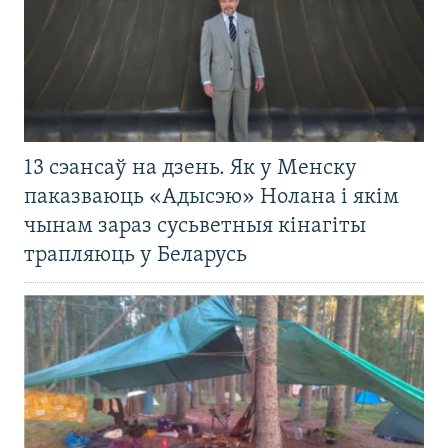
13 сэансаў на дзень. Як у Менску
паказваюць «Адысэю» Нолана і якім
чынам зараз сусьветныя кінагіты
трапляюць у Беларусь