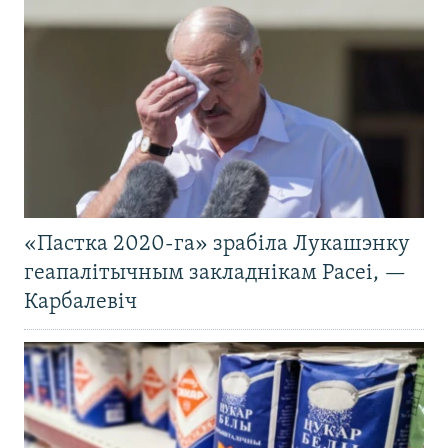
«Пастка 2020-га» зрабіла Лукашэнку
геапалітычным закладнікам Расеі, —
Карбалевіч