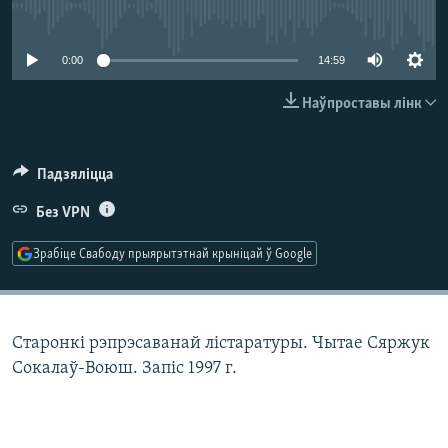
КУЛЬТУРА
МОВА
No media source currently available
КАЛЯНДАР
НА ХВАЛЯХ СВАБОДЫ
0:00
14:59
Наўпроставы лінк
Падзяліцца
Без VPN
Зрабіце Свабоду прыярытэтнай крыніцай ў Google
Старонкі рэпрэсаванай лістаратуры. Чытае Сяржук
Сокалаў-Воюш. Запіс 1997 г.