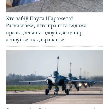
Хто забіў Паўла Шарамета?
Расказваем, што пра гэта вядома
празь дзесяць гадоў і дзе цяпер
асноўныя падазраваныя