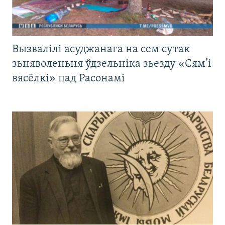
Вызвалілі асуджанага на сем сутак
зьняволеньня ўдзельніка зьезду «Сям’і
вясёлкі» пад Расонамі