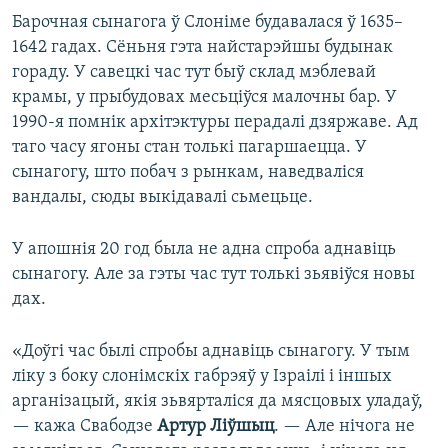
Барочная сынагога ў Слоніме будавалася ў 1635–
1642 гадах. Сёньня гэта найстарэйшы будынак
гораду. У савецкі час тут быў склад мэблевай
крамы, у прыбудовах месьціўся малочны бар. У
1990-я помнік архітэктуры перадалі дзяржаве. Ад
таго часу ягоны стан толькі пагаршаецца. У
сынагогу, што побач з рынкам, наведваліся
вандалы, сюды выкідавалі сьмецьце.
У апошнія 20 год была не адна спроба аднавіць
сынагогу. Але за гэты час тут толькі зьявіўся новы
дах.
«Доўгі час былі спробы аднавіць сынагогу. У тым
ліку з боку слонімскіх габрэяў у Ізраілі і іншых
арганізацый, якія зьвярталіся да мясцовых уладаў,
— кажа Свабодзе
Артур Ліўшыц
. — Але нічога не