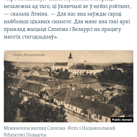
незалежна ад таго, ці ўключылі яе ў нейкі рэйтынг,
— сказала Левіна. — Для нас яна заўжды сярод
найбольш цікавых сынагог. Для мяне яна такі яркі
прыклад жыцьця Слоніма і Беларусі на працягу
многіх стагодзьдзяў».
Міжваенны выгляд Слоніма. Фота з Нацыянальнай
бібліятэкі Польшчы