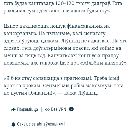
гэта будзе каштаваць 100–120 тысяч даляраў. Гэта
рэальная сума для такога вялікага будынку».
Цяпер пачынаецца пошук фінансаваньня на
кансэрвацыю. На пытаньне, калі сынагогу
адрэстаўруюць цалкам, Ліўшыц не адказвае. Па яго
словах, гэта доўгатэрміновы праект, які зойме ня
менш за пяць год. Канчатковы кошт усіх працаў
невядомы, але гаворка ідзе пра «мільёны даляраў».
«Я б ня стаў сьпяшацца з прагнозамі. Трэба ісьці
крок за крокам. Сёньня мы робім максымум, гэта
не пустыя абяцаньні», — кажа Ліўшыц.
Падзяліцца
Без VPN
Сачыце за абнаўленьнямі