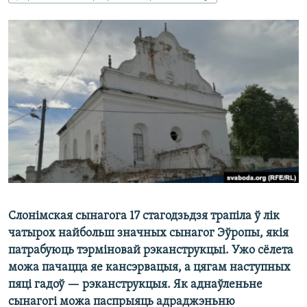
КУЛЬТУРА
МОВА
КАЛЯНДАР
НА ХВАЛЯХ СВАБОДЫ
Слонімская сынагога 17 стагодзьдзя трапіла ў лік
чатырох найбольш значных сынагог Эўропы, якія
патрабуюць тэрміновай рэканструкцыі. Ужо сёлета
можа пачацца яе кансэрвацыя, а цягам наступных
пяці гадоў — рэканструкцыя. Як аднаўленьне
сынагогі можа паспрыяць адраджэньню