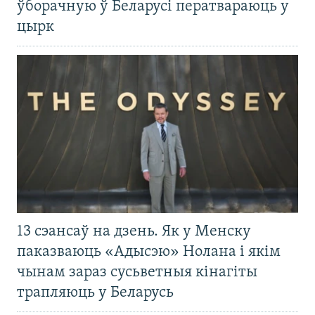
ўборачную ў Беларусі ператвараюць у
цырк
13 сэансаў на дзень. Як у Менску
паказваюць «Адысэю» Нолана і якім
чынам зараз сусьветныя кінагіты
трапляюць у Беларусь