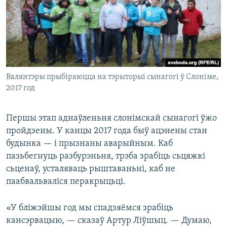
Валянтэры прыбіраюцца на тэрыторыі сынагогі ў Слоніме,
2017 год
Першы этап аднаўленьня слонімскай сынагогі ўжо
пройдзены. У канцы 2017 года быў ацэнены стан
будынка — і прызнаны аварыйным. Каб
пазьбегнуць разбурэньня, трэба зрабіць сьцяжкі
сьценаў, усталяваць рыштаваньні, каб не
паабвальваліся перакрыцьці.
«У бліжэйшы год мы спадзяёмся зрабіць
кансэрвацыю, — сказаў Артур Ліўшыц. — Думаю,