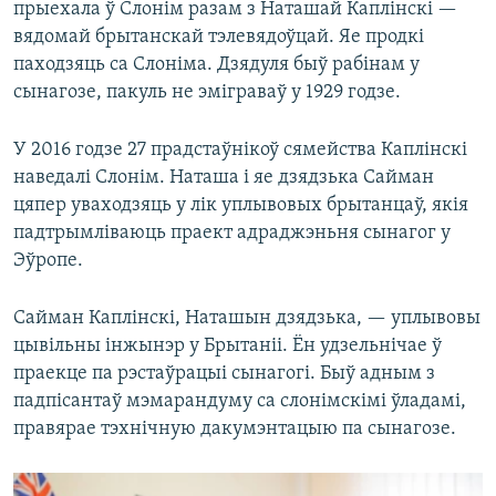
прыехала ў Слонім разам з Наташай Каплінскі —
вядомай брытанскай тэлевядоўцай. Яе продкі
паходзяць са Слоніма. Дзядуля быў рабінам у
сынагозе, пакуль не эміграваў у 1929 годзе.
У 2016 годзе 27 прадстаўнікоў сямейства Каплінскі
наведалі Слонім. Наташа і яе дзядзька Сайман
цяпер уваходзяць у лік уплывовых брытанцаў, якія
падтрымліваюць праект адраджэньня сынагог у
Эўропе.
Сайман Каплінскі, Наташын дзядзька, — уплывовы
цывільны інжынэр у Брытаніі. Ён удзельнічае ў
праекце па рэстаўрацыі сынагогі. Быў адным з
падпісантаў мэмарандуму са слонімскімі ўладамі,
правярае тэхнічную дакумэнтацыю па сынагозе.