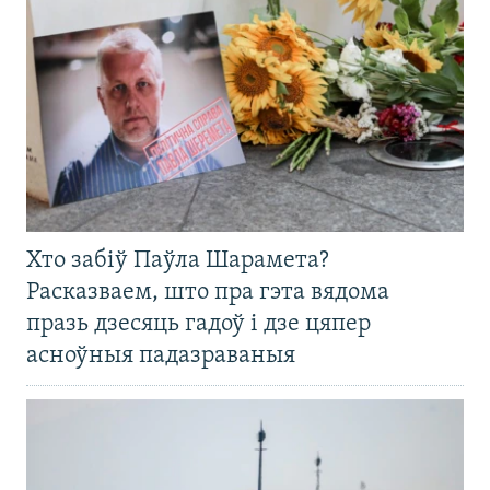
Хто забіў Паўла Шарамета?
Расказваем, што пра гэта вядома
празь дзесяць гадоў і дзе цяпер
асноўныя падазраваныя