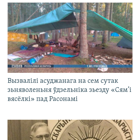
Вызвалілі асуджанага на сем сутак
зьняволеньня ўдзельніка зьезду «Сям’і
вясёлкі» пад Расонамі