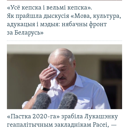
«Усё кепска і вельмі кепска».
Як прайшла дыскусія «Мова, культура,
адукацыя і мэдыя: нябачны фронт
за Беларусь»
«Пастка 2020-га» зрабіла Лукашэнку
геапалітычным закладнікам Расеі, —