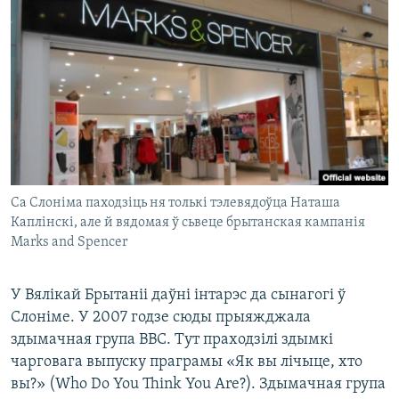
Са Слоніма паходзіць ня толькі тэлевядоўца Наташа
Каплінскі, але й вядомая ў сьвеце брытанская кампанія
Marks and Spencer
У Вялікай Брытаніі даўні інтарэс да сынагогі ў
Слоніме. У 2007 годзе сюды прыяжджала
здымачная група ВВС. Тут праходзілі здымкі
чарговага выпуску праграмы «Як вы лічыце, хто
вы?» (Who Do You Think You Are?). Здымачная група