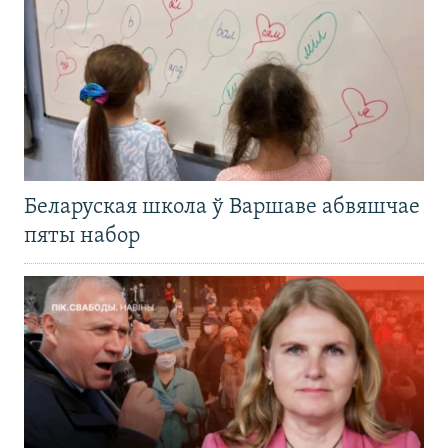
Беларуская школа ў Варшаве абвяшчае
пяты набор