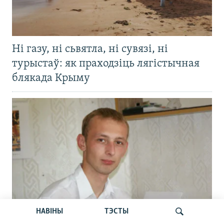
Ні газу, ні сьвятла, ні сувязі, ні
турыстаў: як праходзіць лягістычная
блякада Крыму
НАВІНЫ
ТЭСТЫ
Шантажаваў украінскіх валянтэраў,