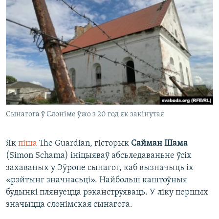
Сынагога ў Слоніме ўжо з 20 год як закінутая
Як
піша
The Guardian, гісторык
Сайман Шама
(Simon Schama) ініцыяваў абсьледаваньне ўсіх
захаваных у Эўропе сынагог, каб вызначыць іх
«рэйтынг значнасьці». Найбольш каштоўныя
будынкі плянуецца рэканструяваць. У ліку першых
значыцца слонімская сынагога.