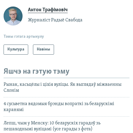
Антон Трафімовіч
Журналіст Радыё Свабода
Тэмы гэтага артыкулу
Культура
Навіны
Яшчэ на гэтую тэму
Рынак, касьцёлы і ціхія вуліцы. Як выглядаў міжваенны
Слонім
4 сусьветна вядомыя брэнды вопраткі зь беларускімі
каранямі
Лепш, чым у Менску: 10 беларускіх гарадоў зь
пешаходнымі вуліцамі (усе гарады з фота)