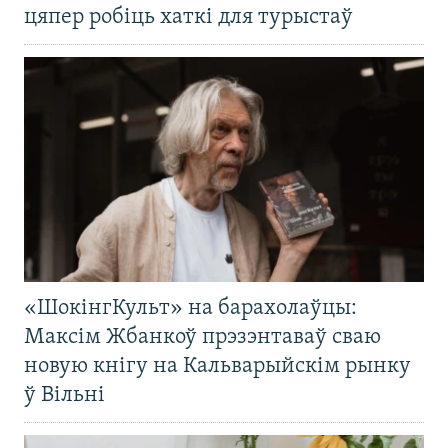
цяпер робіць хаткі для турыстаў
«ШокінгКульт» на барахолаўцы:
Максім Жбанкоў прэзэнтаваў сваю
новую кнігу на Кальварыйскім рынку
ў Вільні