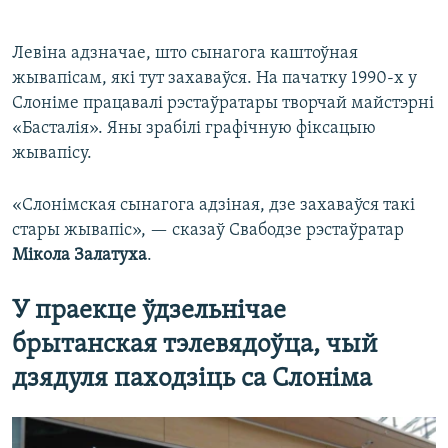
Левіна адзначае, што сынагога каштоўная
жывапісам, які тут захаваўся. На пачатку 1990-х у
Слоніме працавалі рэстаўратары творчай майстэрні
«Басталія». Яны зрабілі графічную фіксацыю
жывапісу.
«Слонімская сынагога адзіная, дзе захаваўся такі
стары жывапіс», — сказаў Свабодзе рэстаўратар
Мікола Залатуха
.
У праекце ўдзельнічае
брытанская тэлевядоўца, чый
дзядуля паходзіць са Слоніма