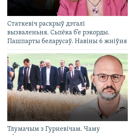
Статкевіч раскрыў дэталі
вызваленьня. Сьпёка б’е рэкорды.
Пашпарты беларусаў. Навіны 6 жніўня
Тлумачым з Гурневічам. Чаму