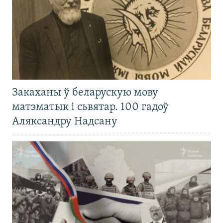
Закаханы ў беларускую мову
матэматык і сьвятар. 100 гадоў
Аляксандру Надсану