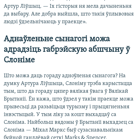
Артур Ліўшыц. — Іх гісторыя ня мела дачыненьня
да выбару. Але добра выйшла, што такія ўплывовыя
людзі ўдзельнічаюць у праекце».
Аднаўленьне сынагогі можа
адрадзіць габрэйскую абшчыну ў
Слоніме
Што можа даць гораду адноўленая сынагога? На
думку Артура Ліўшыца, Слоніму трэба карыстацца
тым, што да гораду цяпер вялікая ўвага ў Вялікай
Брытаніі. Ён кажа, што ўдзел у такім праекце можа
прывесьці да разьвіцьця турызму і прыцягненьня
інвэстыцый. У тым ліку за кошт выхадцаў са
Слоніма. Найбольш вядомы ў Брытаніі выхадзец са
Слоніма — Міхал Маркс быў сузаснавальнікам
буйной гандлёвай сеткі Marks & Spencer.