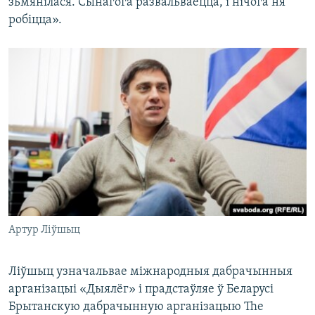
зьмянілася. Сынагога развальваецца, і нічога ня
робіцца».
Артур Ліўшыц
Ліўшыц узначальвае міжнародныя дабрачынныя
арганізацыі «Дыялёг» і прадстаўляе ў Беларусі
Брытанскую дабрачынную арганізацыю The