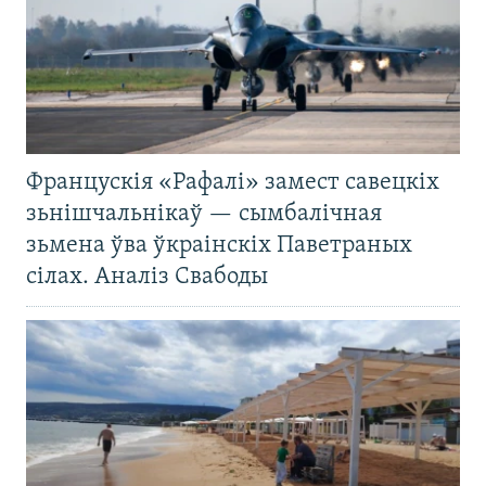
Францускія «Рафалі» замест савецкіх
зьнішчальнікаў — сымбалічная
зьмена ўва ўкраінскіх Паветраных
сілах. Аналіз Свабоды