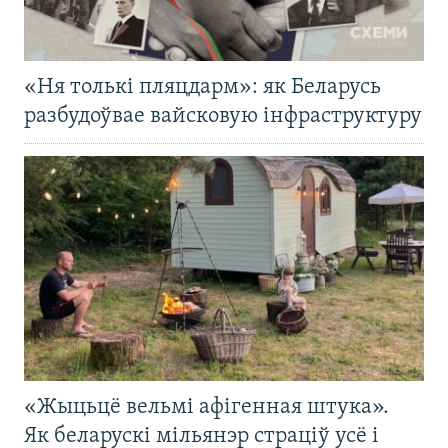
«Ня толькі пляцдарм»: як Беларусь
разбудоўвае вайсковую інфраструктуру
«Жыцьцё вельмі афігенная штука».
Як беларускі мільянэр страціў усё і