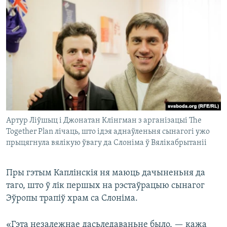
Артур Ліўшыц і Джонатан Клінгман з арганізацыі The
Together Plan лічаць, што ідэя аднаўленьня сынагогі ужо
прыцягнула вялікую ўвагу да Слоніма ў Вялікабрытаніі
Пры гэтым Каплінскія ня маюць дачыненьня да
таго, што ў лік першых на рэстаўрацыю сынагог
Эўропы трапіў храм са Слоніма.
«Гэта незалежнае дасьледаваньне было, — кажа