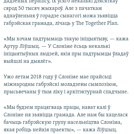
дадзеных перапісу, іх усяго некалькі дзясяткаў
сярод 50 тысяч жыхароў. Але з пачаткам
аднаўленьня ў горадзе сынагогі можа зьявіцца
габрэйская грамада, лічаць у The Together Plan.
«Мы хочам падтрымаць такую ініцыятыву, — кажа
Артур Ліўшыц. — У Слоніме ёсьць некалькі
ініцыятыўных людзей, якія пры падтрымцы ўладаў
выйшлі на дыялёг».
Ужо летам 2018 году ў Слоніме мае прайсьці
міжнародны габрэйскі моладзевы сымпозіюм,
прысьвечаны ў тым ліку і архітэктурнай спадчыне.
«Мы будзем працягваць працы, нават калі ў
Слоніме ня зьявіцца грамада. Але нам бы хацелася
бачыць габрэйскую групу насельніцтва Слоніма,
якая робіць нейкія праекты», — кажа Ліўшыц.