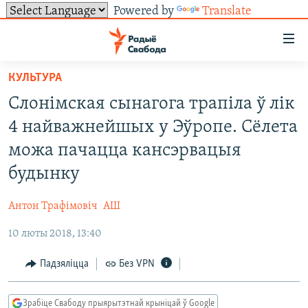
Powered by
Translate
Лінкі
ўнівэрсальнага
доступу
КУЛЬТУРА
НАВІНЫ
Перайсьці
Слонімская сынагога трапіла ў лік
да
ТОЛЬКІ НА СВАБОДЗЕ
УСЕ НАВІНЫ
4 найважнейшых у Эўропе. Сёлета
галоўнага
СУВЯЗЬ
ВІДЭА І ФОТА
ТЭСТЫ
зьместу
можа пачацца кансэрвацыя
Перайсьці
ПАДПІСАЦЦА
ЛЮДЗІ
БЛОГІ
АБЫСЬЦІ БЛЯКАВАНЬНЕ
будынку
да
ПАЛІТЫКА
ГІСТОРЫЯ НА СВАБОДЗЕ
ПАДЗЯЛІЦЦА ІНФАРМАЦЫЯЙ
RSS
галоўнай
САЧЫЦЕ ЗА АБНАЎЛЕНЬНЯМІ
Антон Трафімовіч
АШ
навігацыі
ЭКАНОМІКА
ПАДКАСТЫ
ПАДКАСТЫ
Перайсьці
10 люты 2018, 13:40
ВАЙНА
КНІГІ
FACEBOOK
да
Падзяліцца
Без VPN
БЕЛАРУСЫ НА ВАЙНЕ
АЎДЫЁКНІГІ
TWITTER
пошуку
ПАЛІТВЯЗЬНІ
PREMIUM
Усе сайты РС/РСЭ
Зрабіце Свабоду прыярытэтнай крыніцай ў Google