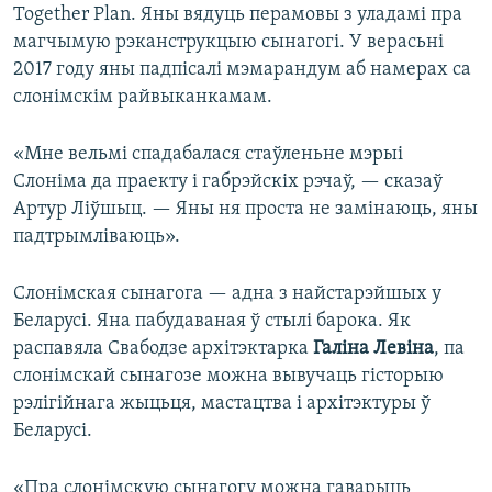
Together Plan. Яны вядуць перамовы з уладамі пра
магчымую рэканструкцыю сынагогі. У верасьні
2017 году яны падпісалі мэмарандум аб намерах са
слонімскім райвыканкамам.
«Мне вельмі спадабалася стаўленьне мэрыі
Слоніма да праекту і габрэйскіх рэчаў, — сказаў
Артур Ліўшыц. — Яны ня проста не замінаюць, яны
падтрымліваюць».
Слонімская сынагога — адна з найстарэйшых у
Беларусі. Яна пабудаваная ў стылі барока. Як
распавяла Свабодзе архітэктарка
Галіна Левіна
, па
слонімскай сынагозе можна вывучаць гісторыю
рэлігійнага жыцьця, мастацтва і архітэктуры ў
Беларусі.
«Пра слонімскую сынагогу можна гаварыць