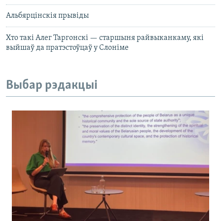
Альбярцінскія прывіды
Хто такі Алег Таргонскі — старшыня райвыканкаму, які
выйшаў да пратэстоўцаў у Слоніме
Выбар рэдакцыі