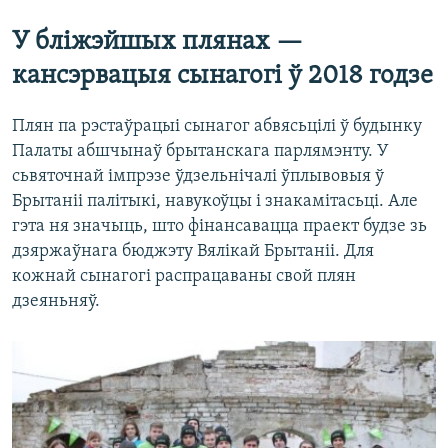
У бліжэйшых плянах —
кансэрвацыя сынагогі ў 2018 годзе
Плян па рэстаўрацыі сынагог абвясьцілі ў будынку
Палаты абшчынаў брытанскага парлямэнту. У
сьвяточнай імпрэзе ўдзельнічалі ўплывовыя ў
Брытаніі палітыкі, навукоўцы і знакамітасьці. Але
гэта ня значыць, што фінансавацца праект будзе зь
дзяржаўнага бюджэту Вялікай Брытаніі. Для
кожнай сынагогі распрацаваны свой плян
дзеяньняў.