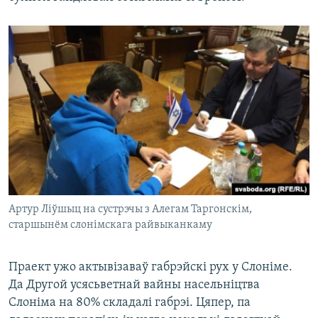
Артур Ліўшыц на сустрэчы з Алегам Таргонскім,
старшынём слонімскага райвыканкаму
Праект ужо актывізаваў габрэйскі рух у Слоніме.
Да Другой усясьветнай вайны насельніцтва
Слоніма на 80% складалі габрэі. Цяпер, па