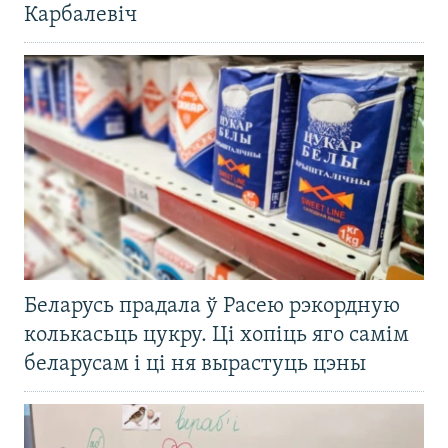
Карбалевіч
Беларусь прадала ў Расею рэкордную
колькасьць цукру. Ці хопіць яго самім
беларусам і ці ня вырастуць цэны