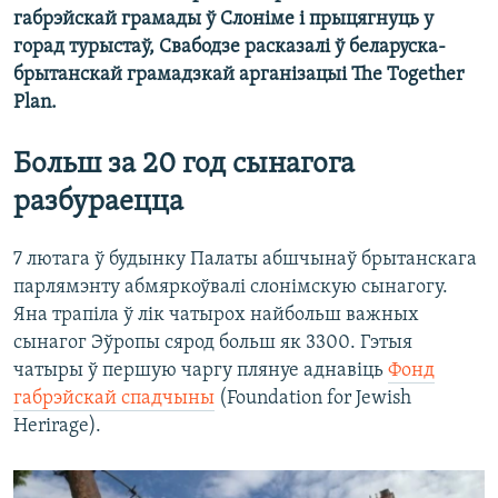
габрэйскай грамады ў Слоніме і прыцягнуць у
горад турыстаў, Свабодзе расказалі ў беларуска-
брытанскай грамадзкай арганізацыі The Together
Plan.
Больш за 20 год сынагога
разбураецца
7 лютага ў будынку Палаты абшчынаў брытанскага
парлямэнту абмяркоўвалі слонімскую сынагогу.
Яна трапіла ў лік чатырох найбольш важных
сынагог Эўропы сярод больш як 3300. Гэтыя
чатыры ў першую чаргу плянуе аднавіць
Фонд
габрэйскай спадчыны
(Foundation for Jewish
Herirage).