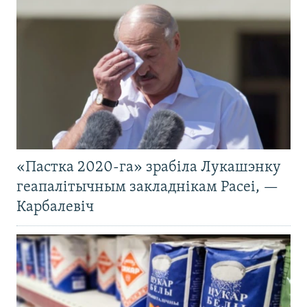
«Пастка 2020-га» зрабіла Лукашэнку
геапалітычным закладнікам Расеі, —
Карбалевіч