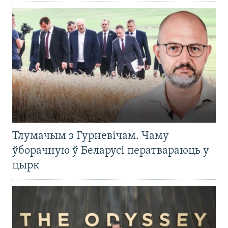
Тлумачым з Гурневічам. Чаму
ўборачную ў Беларусі ператвараюць у
цырк