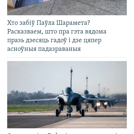
Хто забіў Паўла Шарамета?
Расказваем, што пра гэта вядома
празь дзесяць гадоў і дзе цяпер
асноўныя падазраваныя