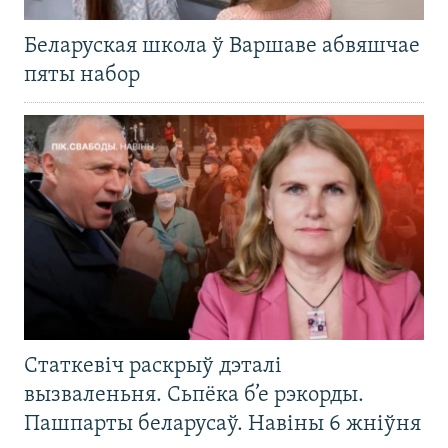
Беларуская школа ў Варшаве абвяшчае
пяты набор
Статкевіч раскрыў дэталі
вызваленьня. Сьпёка б’е рэкорды.
Пашпарты беларусаў. Навіны 6 жніўня