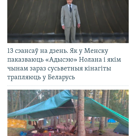
13 сэансаў на дзень. Як у Менску
паказваюць «Адысэю» Нолана і якім
чынам зараз сусьветныя кінагіты
трапляюць у Беларусь