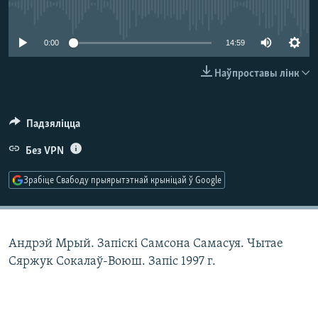
КУЛЬТУРА
МОВА
No media source currently available
КАЛЯНДАР
НА ХВАЛЯХ СВАБОДЫ
0:00
14:59
Наўпроставы лінк
Падзяліцца
Без VPN
Зрабіце Свабоду прыярытэтнай крыніцай ў Google
Андрэй Мрый. Запіскі Самсона Самасуя. Чытае
Сяржук Сокалаў-Воюш. Запіс 1997 г.