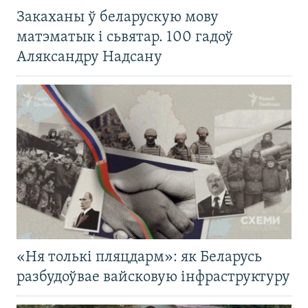
Закаханы ў беларускую мову
матэматык і сьвятар. 100 гадоў
Аляксандру Надсану
«Ня толькі пляцдарм»: як Беларусь
разбудоўвае вайсковую інфраструктуру