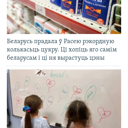
Беларусь прадала ў Расею рэкордную
колькасьць цукру. Ці хопіць яго самім
беларусам і ці ня вырастуць цэны