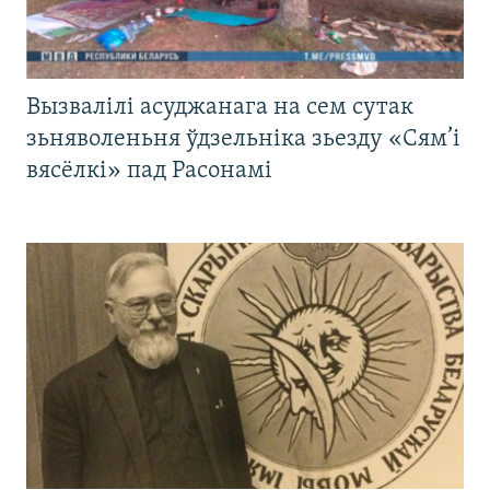
Вызвалілі асуджанага на сем сутак
зьняволеньня ўдзельніка зьезду «Сям’і
вясёлкі» пад Расонамі