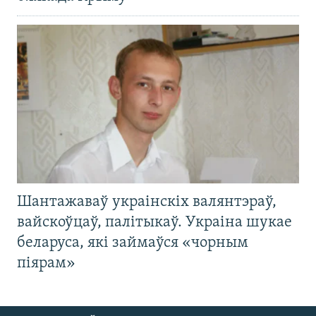
Шантажаваў украінскіх валянтэраў,
вайскоўцаў, палітыкаў. Украіна шукае
беларуса, які займаўся «чорным
піярам»