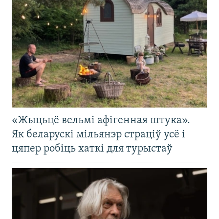
«Жыцьцё вельмі афігенная штука».
Як беларускі мільянэр страціў усё і
цяпер робіць хаткі для турыстаў