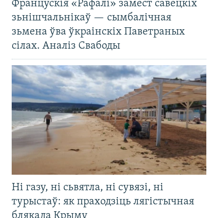
Францускія «Рафалі» замест савецкіх
зьнішчальнікаў — сымбалічная
зьмена ўва ўкраінскіх Паветраных
сілах. Аналіз Свабоды
Ні газу, ні сьвятла, ні сувязі, ні
турыстаў: як праходзіць лягістычная
блякада Крыму