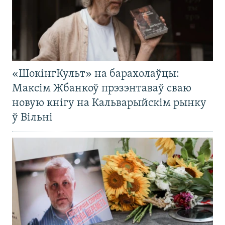
«ШокінгКульт» на барахолаўцы:
Максім Жбанкоў прэзэнтаваў сваю
новую кнігу на Кальварыйскім рынку
ў Вільні