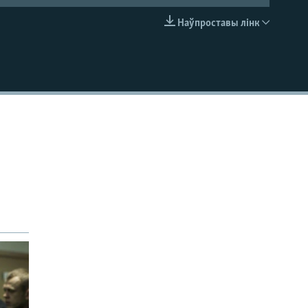
Наўпроставы лінк
EMBED