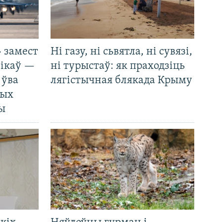
 замест
Ні газу, ні сьвятла, ні сувязі,
нікаў —
ні турыстаў: як праходзіць
 ўва
лягістычная блякада Крыму
ных
ды