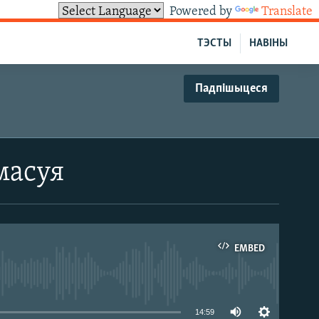
Powered by
Translate
ТЭСТЫ
НАВІНЫ
Падпішыцеся
масуя
EMBED
able
14:59