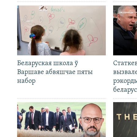
Беларуская школа ў
Статкев
Варшаве абвяшчае пяты
вызвале
набор
рэкорд
беларус