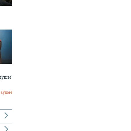
 душы"
 аўдыё