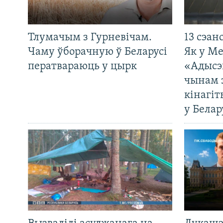
Тлумачым з Гурневічам.
13 сэан
Чаму ўборачную ў Беларусі
Як у М
ператвараюць у цырк
«Адысэ
чынам 
кінагі
у Белар