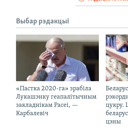
Выбар рэдакцыі
«Пастка 2020-га» зрабіла
Беларус
Лукашэнку геапалітычным
рэкорд
закладнікам Расеі, —
цукру. 
Карбалевіч
беларус
цэны