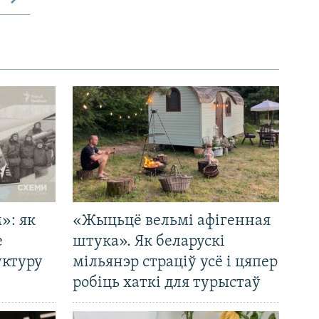
»: як
«Жыцьцё вельмі афігенная
е
штука». Як беларускі
уктуру
мільянэр страціў усё і цяпер
робіць хаткі для турыстаў