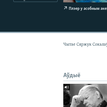
КАЛЯНДАР
НА ХВАЛЯХ СВАБОДЫ
Плэер у асобным ак
Чытае Сяржук Сокалаў-
Аўдыё