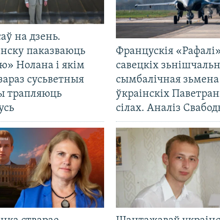
саў на дзень.
енску паказваюць
Францускія «Рафалі»
ю» Нолана і якім
савецкіх зьнішчаль
зараз сусьветныя
сымбалічная зьмена
ты трапляюць
ўкраінскіх Паветра
усь
сілах. Аналіз Свабо