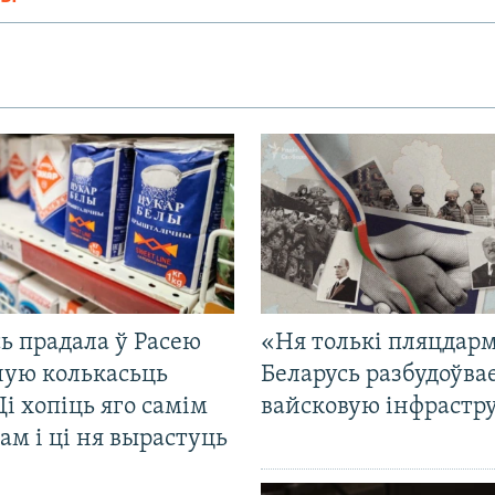
ь прадала ў Расею
«Ня толькі пляцдарм
ную колькасьць
Беларусь разбудоўва
Ці хопіць яго самім
вайсковую інфрастр
ам і ці ня вырастуць