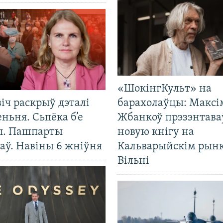
«ШокінгКульт» на
іч раскрыў дэталі
барахолаўцы: Максі
ньня. Сьпёка б’е
Жбанкоў прэзэнтава
ы. Пашпарты
новую кнігу на
аў. Навіны 6 жніўня
Кальварыйскім рынк
Вільні