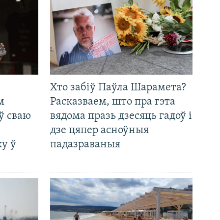
Хто забіў Паўла Шарамета?
м
Расказваем, што пра гэта
ў сваю
вядома празь дзесяць гадоў і
дзе цяпер асноўныя
у ў
падазраваныя