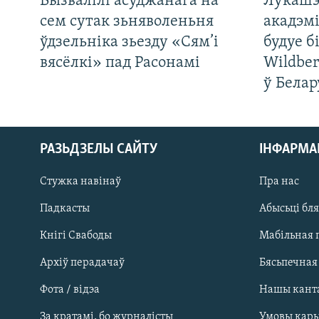
Вызвалілі асуджанага на
Лукашэ
сем сутак зьняволеньня
акадэмі
ўдзельніка зьезду «Сям’і
будуе б
вясёлкі» пад Расонамі
Wildber
ў Белар
РАЗЬДЗЕЛЫ САЙТУ
ІНФАРМ
Стужка навінаў
Пра нас
Падкасты
Абысьці бл
Кнігі Свабоды
Мабільная 
Архіў перадачаў
Бясьпечная
Фота / відэа
Нашы кант
САЧЫЦЕ ЗА АБНАЎЛЕНЬНЯМІ
За кратамі, бо журналісты
Умовы кар