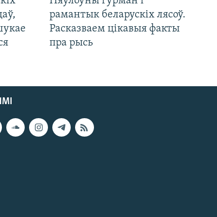
кіх
Няўлоўны гурман і
цаў,
рамантык беларускіх лясоў.
шукае
Расказваем цікавыя факты
ся
пра рысь
ЯМІ