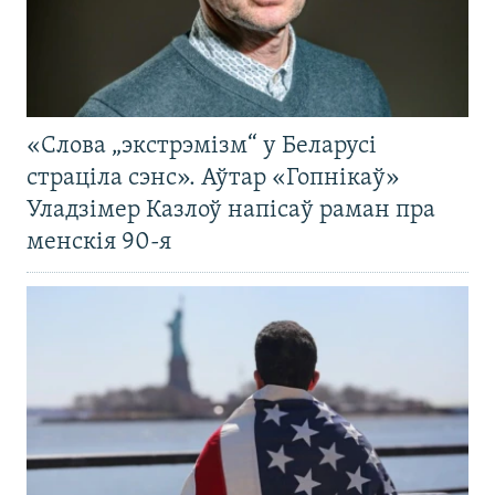
«Слова „экстрэмізм“ у Беларусі
страціла сэнс». Аўтар «Гопнікаў»
Уладзімер Казлоў напісаў раман пра
менскія 90-я