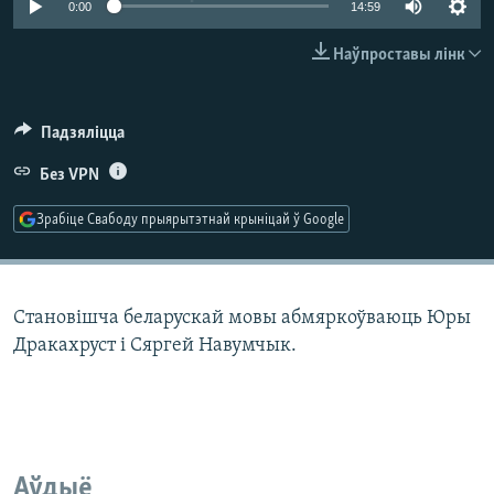
0:00
14:59
КУЛЬТУРА
МОВА
КАЛЯНДАР
НА ХВАЛЯХ СВАБОДЫ
Наўпроставы лінк
Падзяліцца
Без VPN
Зрабіце Свабоду прыярытэтнай крыніцай ў Google
Становішча беларускай мовы абмяркоўваюць Юры
Дракахруст і Сяргей Навумчык.
Аўдыё