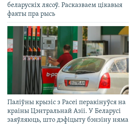
беларускіх лясоў. Расказваем цікавыя
факты пра рысь
Паліўны крызіс з Расеі перакінуўся на
краіны Цэнтральнай Азіі. У Беларусі
заяўляюць, што дэфіцыту бэнзіну няма