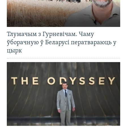
Тлумачым з Гурневічам. Чаму
ўборачную ў Беларусі ператвараюць у
цырк