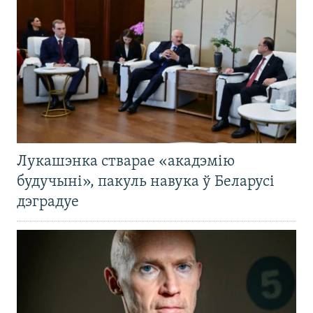
Лукашэнка стварае «акадэмію
будучыні», пакуль навука ў Беларусі
дэградуе