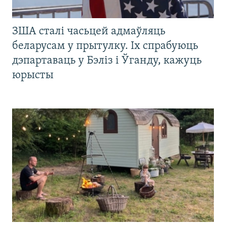
ЗША сталі часьцей адмаўляць
беларусам у прытулку. Іх спрабуюць
дэпартаваць у Бэліз і Ўганду, кажуць
юрысты