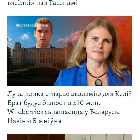
вясёлкі» пад Расонамі
Лукашэнка стварае акадэмію для Колі?
Брат будуе бізнэс на $10 млн.
Wildberries сьпяшаецца ў Беларусь.
Навіны 5 жніўня