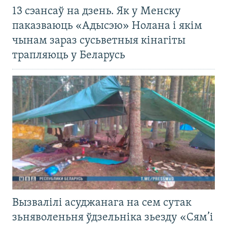
13 сэансаў на дзень. Як у Менску
паказваюць «Адысэю» Нолана і якім
чынам зараз сусьветныя кінагіты
трапляюць у Беларусь
Вызвалілі асуджанага на сем сутак
зьняволеньня ўдзельніка зьезду «Сям’і