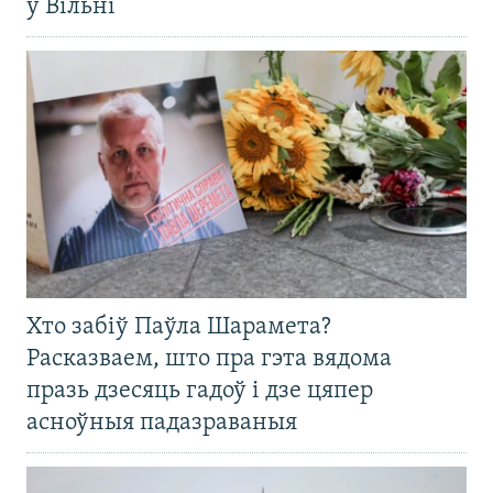
ў Вільні
Хто забіў Паўла Шарамета?
Расказваем, што пра гэта вядома
празь дзесяць гадоў і дзе цяпер
асноўныя падазраваныя