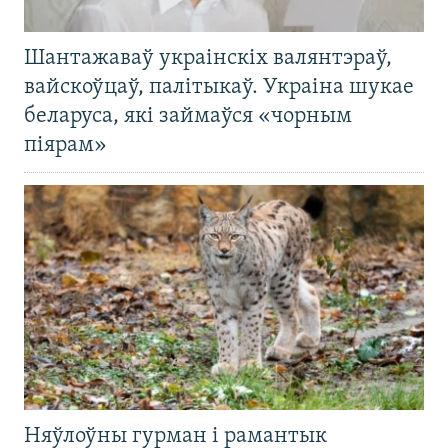
Шантажаваў украінскіх валянтэраў,
вайскоўцаў, палітыкаў. Украіна шукае
беларуса, які займаўся «чорным
піярам»
Няўлоўны гурман і рамантык