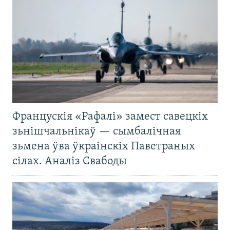
Францускія «Рафалі» замест савецкіх
зьнішчальнікаў — сымбалічная
зьмена ўва ўкраінскіх Паветраных
сілах. Аналіз Свабоды