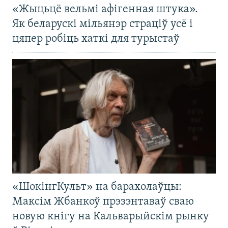
«Жыцьцё вельмі афігенная штука».
Як беларускі мільянэр страціў усё і
цяпер робіць хаткі для турыстаў
«ШокінгКульт» на барахолаўцы:
Максім Жбанкоў прэзэнтаваў сваю
новую кнігу на Кальварыйскім рынку