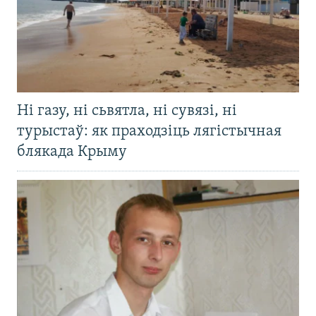
Ні газу, ні сьвятла, ні сувязі, ні
турыстаў: як праходзіць лягістычная
блякада Крыму