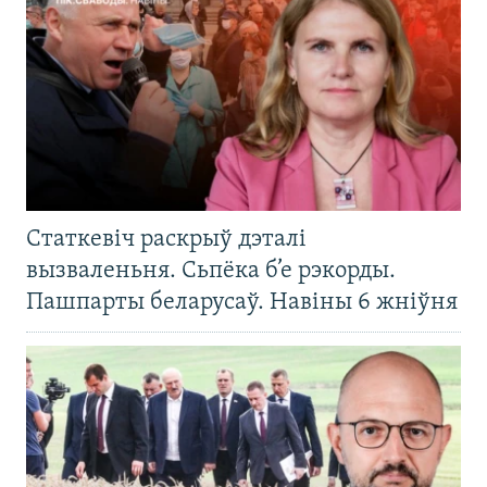
Статкевіч раскрыў дэталі
вызваленьня. Сьпёка б’е рэкорды.
Пашпарты беларусаў. Навіны 6 жніўня