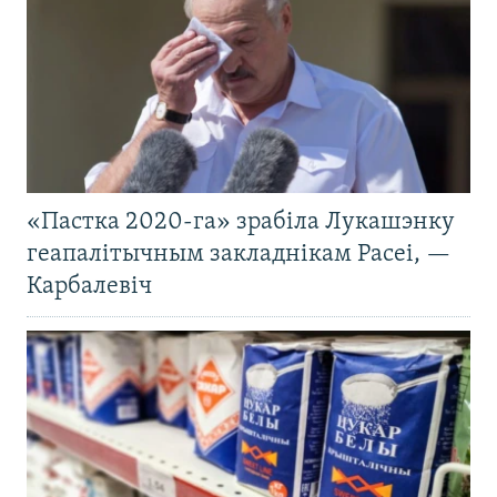
«Пастка 2020-га» зрабіла Лукашэнку
геапалітычным закладнікам Расеі, —
Карбалевіч