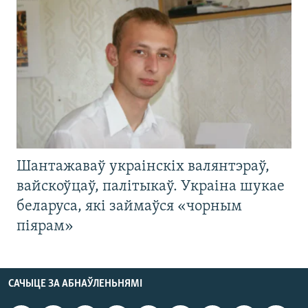
Шантажаваў украінскіх валянтэраў,
вайскоўцаў, палітыкаў. Украіна шукае
беларуса, які займаўся «чорным
піярам»
САЧЫЦЕ ЗА АБНАЎЛЕНЬНЯМІ