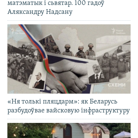
матэматык і сьвятар. 100 гадоў
Аляксандру Надсану
«Ня толькі пляцдарм»: як Беларусь
разбудоўвае вайсковую інфраструктуру