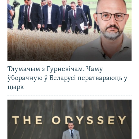
Тлумачым з Гурневічам. Чаму
ўборачную ў Беларусі ператвараюць у
цырк