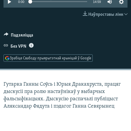
0:00
14:59
КУЛЬТУРА
МОВА
КАЛЯНДАР
НА ХВАЛЯХ СВАБОДЫ
Наўпроставы лінк
Падзяліцца
Без VPN
Зрабіце Свабоду прыярытэтнай крыніцай ў Google
Гутарка Ганны Соўсь і Юрыя Дракахруста, працяг
дыскусіі пра ролю настаўнікаў у выбарчых
фальсыфікацыях. Дыскусію распачалі публіцыст
Аляксандар Фядута і пэдагог Ганна Севярынец