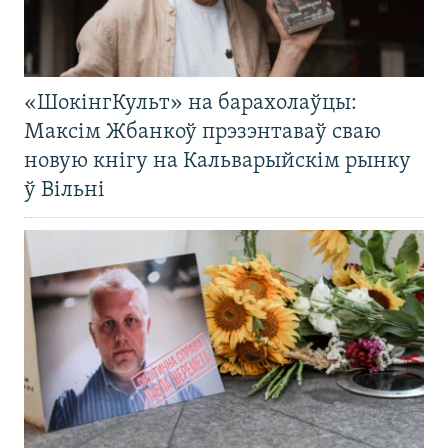
«ШокінгКульт» на барахолаўцы:
Максім Жбанкоў прэзэнтаваў сваю
новую кнігу на Кальварыйскім рынку
ў Вільні