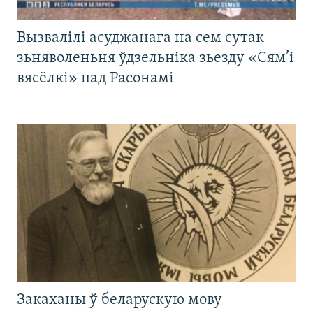
Вызвалілі асуджанага на сем сутак
зьняволеньня ўдзельніка зьезду «Сям’і
вясёлкі» пад Расонамі
Закаханы ў беларускую мову