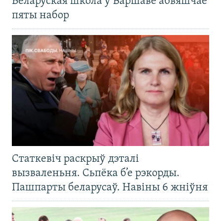
Беларуская школа ў Варшаве абвяшчае
пяты набор
Статкевіч раскрыў дэталі
вызваленьня. Сьпёка б’е рэкорды.
Пашпарты беларусаў. Навіны 6 жніўня