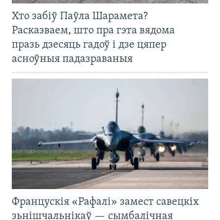
Хто забіў Паўла Шарамета?
Расказваем, што пра гэта вядома
празь дзесяць гадоў і дзе цяпер
асноўныя падазраваныя
Францускія «Рафалі» замест савецкіх
зьнішчальнікаў — сымбалічная