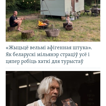
«Жыцьцё вельмі афігенная штука».
Як беларускі мільянэр страціў усё і
цяпер робіць хаткі для турыстаў