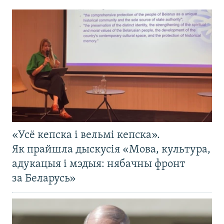
«Усё кепска і вельмі кепска».
Як прайшла дыскусія «Мова, культура,
адукацыя і мэдыя: нябачны фронт
за Беларусь»