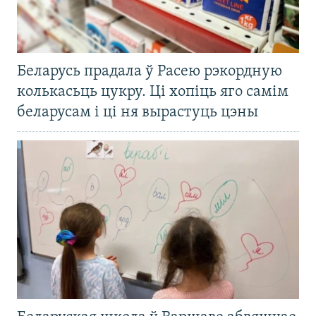
Беларусь прадала ў Расею рэкордную
колькасьць цукру. Ці хопіць яго самім
беларусам і ці ня вырастуць цэны