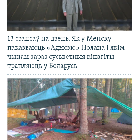
13 сэансаў на дзень. Як у Менску
паказваюць «Адысэю» Нолана і якім
чынам зараз сусьветныя кінагіты
трапляюць у Беларусь