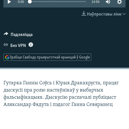
0:00
14:59
КУЛЬТУРА
МОВА
КАЛЯНДАР
НА ХВАЛЯХ СВАБОДЫ
Наўпроставы лінк
Падзяліцца
Без VPN
Зрабіце Свабоду прыярытэтнай крыніцай ў Google
Гутарка Ганны Соўсь і Юрыя Дракахруста, працяг
дыскусіі пра ролю настаўнікаў у выбарчых
фальсыфікацыях. Дыскусію распачалі публіцыст
Аляксандар Фядута і пэдагог Ганна Севярынец