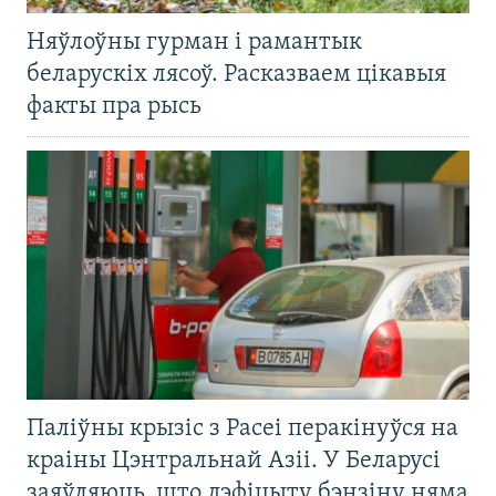
Няўлоўны гурман і рамантык
беларускіх лясоў. Расказваем цікавыя
факты пра рысь
Паліўны крызіс з Расеі перакінуўся на
краіны Цэнтральнай Азіі. У Беларусі
заяўляюць, што дэфіцыту бэнзіну няма