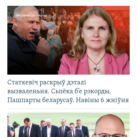
Статкевіч раскрыў дэталі
вызваленьня. Сьпёка б’е рэкорды.
Пашпарты беларусаў. Навіны 6 жніўня