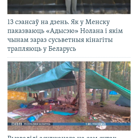
13 сэансаў на дзень. Як у Менску
паказваюць «Адысэю» Нолана і якім
чынам зараз сусьветныя кінагіты
трапляюць у Беларусь