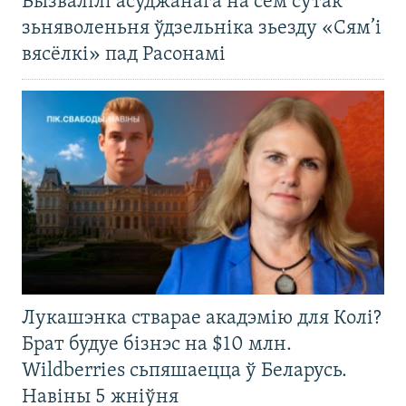
Вызвалілі асуджанага на сем сутак
зьняволеньня ўдзельніка зьезду «Сям’і
вясёлкі» пад Расонамі
Лукашэнка стварае акадэмію для Колі?
Брат будуе бізнэс на $10 млн.
Wildberries сьпяшаецца ў Беларусь.
Навіны 5 жніўня