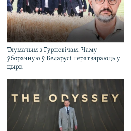
Тлумачым з Гурневічам. Чаму
ўборачную ў Беларусі ператвараюць у
цырк