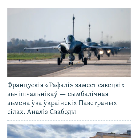
Францускія «Рафалі» замест савецкіх
зьнішчальнікаў — сымбалічная
зьмена ўва ўкраінскіх Паветраных
сілах. Аналіз Свабоды