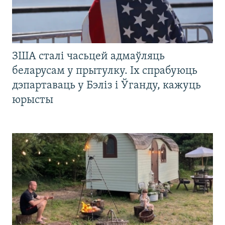
ЗША сталі часьцей адмаўляць
беларусам у прытулку. Іх спрабуюць
дэпартаваць у Бэліз і Ўганду, кажуць
юрысты