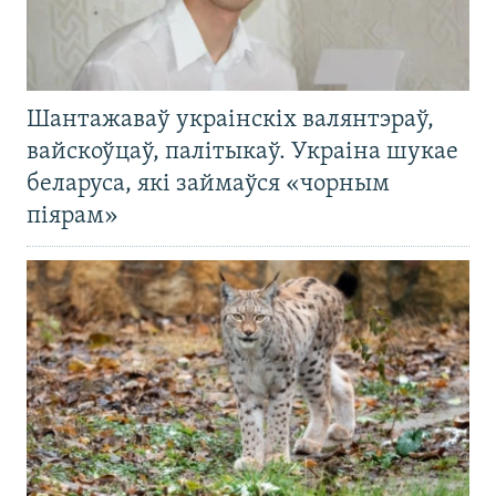
Шантажаваў украінскіх валянтэраў,
вайскоўцаў, палітыкаў. Украіна шукае
беларуса, які займаўся «чорным
піярам»