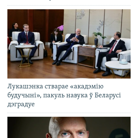
Лукашэнка стварае «акадэмію
будучыні», пакуль навука ў Беларусі
дэградуе