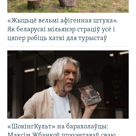
«Жыцьцё вельмі афігенная штука».
Як беларускі мільянэр страціў усё і
цяпер робіць хаткі для турыстаў
«ШокінгКульт» на барахолаўцы:
Максім Жбанкоў прэзэнтаваў сваю