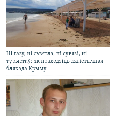
Ні газу, ні сьвятла, ні сувязі, ні
турыстаў: як праходзіць лягістычная
блякада Крыму