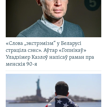
«Слова „экстрэмізм“ у Беларусі
страціла сэнс». Аўтар «Гопнікаў»
Уладзімер Казлоў напісаў раман пра
менскія 90-я