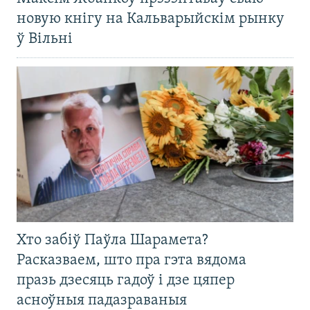
новую кнігу на Кальварыйскім рынку
ў Вільні
Хто забіў Паўла Шарамета?
Расказваем, што пра гэта вядома
празь дзесяць гадоў і дзе цяпер
асноўныя падазраваныя