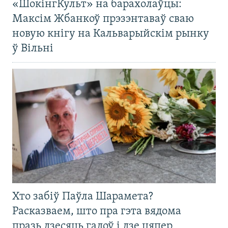
«ШокінгКульт» на барахолаўцы:
Максім Жбанкоў прэзэнтаваў сваю
новую кнігу на Кальварыйскім рынку
ў Вільні
Хто забіў Паўла Шарамета?
Расказваем, што пра гэта вядома
празь дзесяць гадоў і дзе цяпер