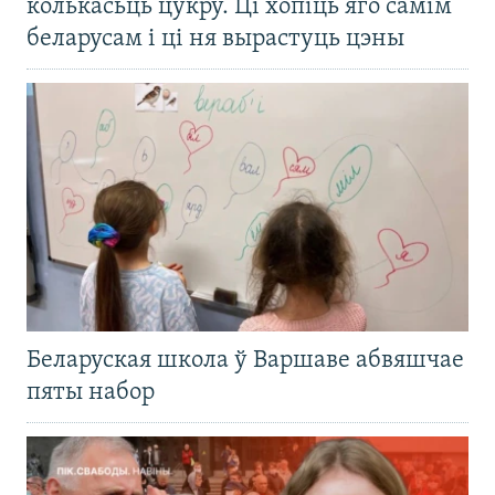
колькасьць цукру. Ці хопіць яго самім
беларусам і ці ня вырастуць цэны
Беларуская школа ў Варшаве абвяшчае
пяты набор