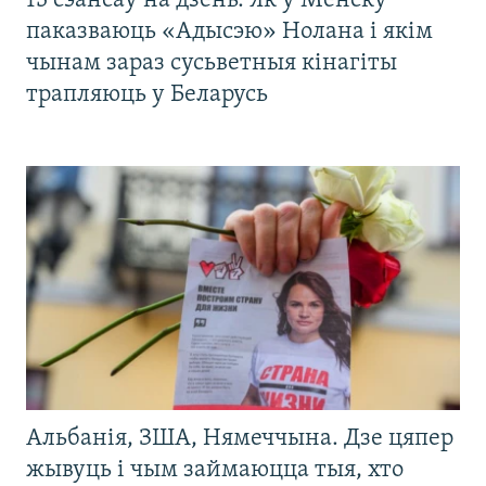
13 сэансаў на дзень. Як у Менску
паказваюць «Адысэю» Нолана і якім
чынам зараз сусьветныя кінагіты
трапляюць у Беларусь
Альбанія, ЗША, Нямеччына. Дзе цяпер
жывуць і чым займаюцца тыя, хто