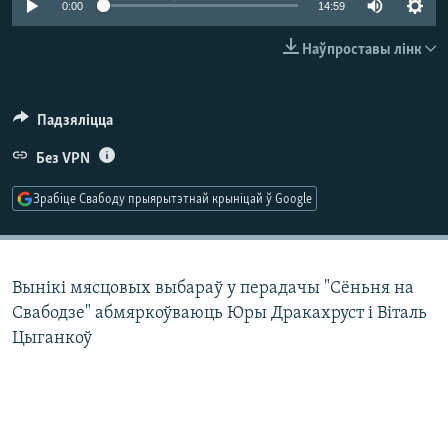
0:00
14:59
КУЛЬТУРА
МОВА
КАЛЯНДАР
НА ХВАЛЯХ СВАБОДЫ
Наўпроставы лінк
Падзяліцца
Без VPN
Зрабіце Свабоду прыярытэтнай крыніцай ў Google
Вынікі мясцовых выбараў у перадачы "Сёньня на
Свабодзе" абмяркоўваюць Юры Дракахруст і Віталь
Цыганкоў