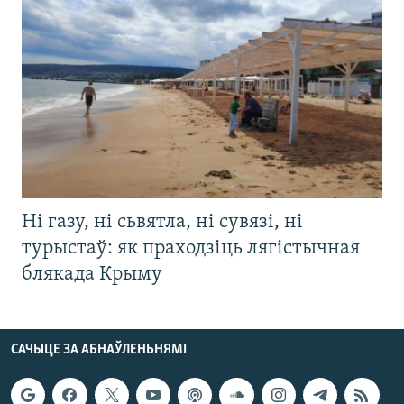
Ні газу, ні сьвятла, ні сувязі, ні
турыстаў: як праходзіць лягістычная
блякада Крыму
САЧЫЦЕ ЗА АБНАЎЛЕНЬНЯМІ