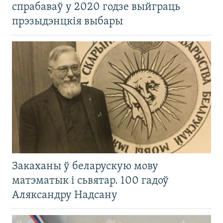
спрабаваў у 2020 годзе выйграць
прэзыдэнцкія выбары
Закаханы ў беларускую мову
матэматык і сьвятар. 100 гадоў
Аляксандру Надсану