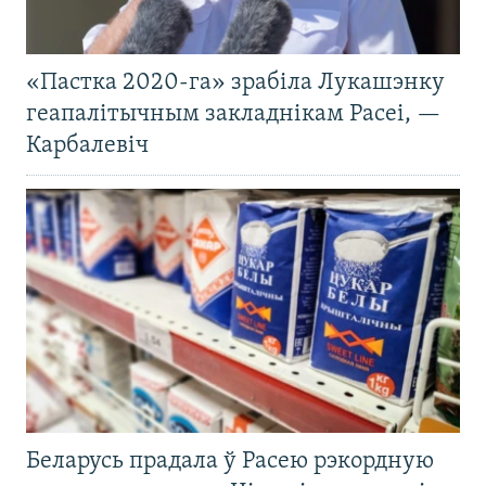
«Пастка 2020-га» зрабіла Лукашэнку
геапалітычным закладнікам Расеі, —
Карбалевіч
Беларусь прадала ў Расею рэкордную