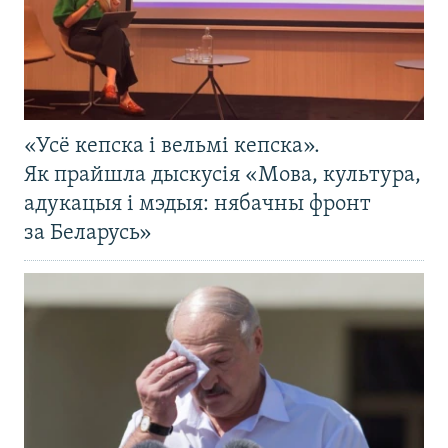
«Усё кепска і вельмі кепска».
Як прайшла дыскусія «Мова, культура,
адукацыя і мэдыя: нябачны фронт
за Беларусь»