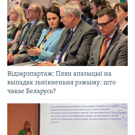
Відэарэпартаж: Плян апазыцыі на
выпадак зьнікненьня рэжыму: што
чакае Беларусь?