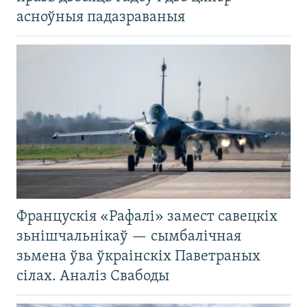
асноўныя падазраваныя
Францускія «Рафалі» замест савецкіх
зьнішчальнікаў — сымбалічная
зьмена ўва ўкраінскіх Паветраных
сілах. Аналіз Свабоды