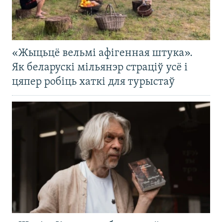
«Жыцьцё вельмі афігенная штука».
Як беларускі мільянэр страціў усё і
цяпер робіць хаткі для турыстаў