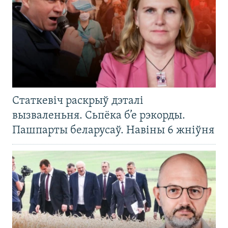
Статкевіч раскрыў дэталі
вызваленьня. Сьпёка б’е рэкорды.
Пашпарты беларусаў. Навіны 6 жніўня