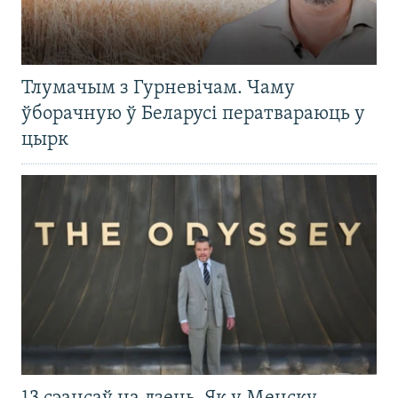
Тлумачым з Гурневічам. Чаму
ўборачную ў Беларусі ператвараюць у
цырк