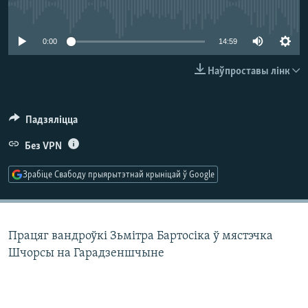
КУЛЬТУРА
МОВА
No media source currently available
КАЛЯНДАР
НА ХВАЛЯХ СВАБОДЫ
0:00
14:59
Наўпроставы лінк
Падзяліцца
Без VPN
Зрабіце Свабоду прыярытэтнай крыніцай ў Google
Працяг вандроўкі Зьмітра Бартосіка ў мястэчка
Шчорсы на Гарадзеншчыне