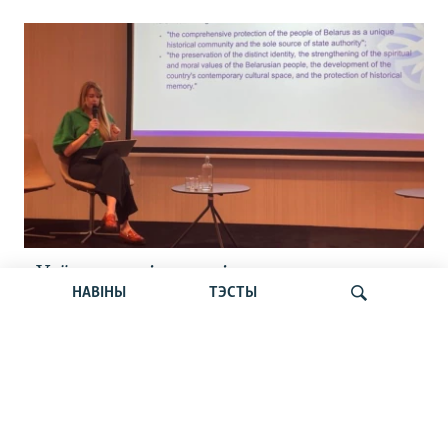
«Усё кепска і вельмі кепска».
НАВІНЫ
ТЭСТЫ
Як прайшла дыскусія «Мова, культура,
адукацыя і мэдыя: нябачны фронт
за Беларусь»
Шукаць