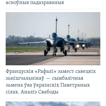
асноўныя падазраваныя
Францускія «Рафалі» замест савецкіх
зьнішчальнікаў — сымбалічная
зьмена ўва ўкраінскіх Паветраных
сілах. Аналіз Свабоды