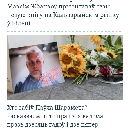
Максім Жбанкоў прэзэнтаваў сваю
новую кнігу на Кальварыйскім рынку
ў Вільні
Хто забіў Паўла Шарамета?
Расказваем, што пра гэта вядома
празь дзесяць гадоў і дзе цяпер