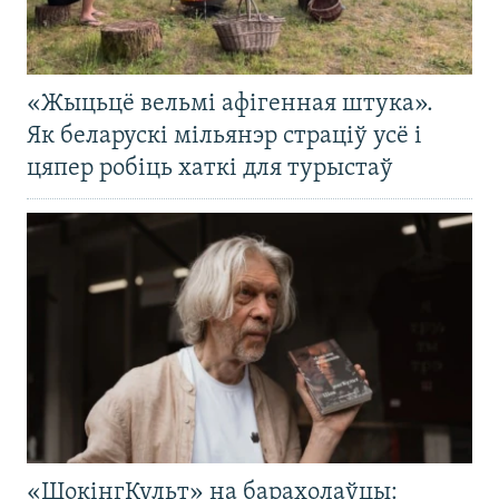
«Жыцьцё вельмі афігенная штука».
Як беларускі мільянэр страціў усё і
цяпер робіць хаткі для турыстаў
«ШокінгКульт» на барахолаўцы: