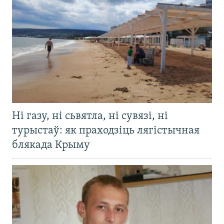
Ні газу, ні сьвятла, ні сувязі, ні
турыстаў: як праходзіць лягістычная
блякада Крыму