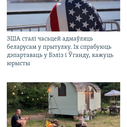
ЗША сталі часьцей адмаўляць
беларусам у прытулку. Іх спрабуюць
дэпартаваць у Бэліз і Ўганду, кажуць
юрысты