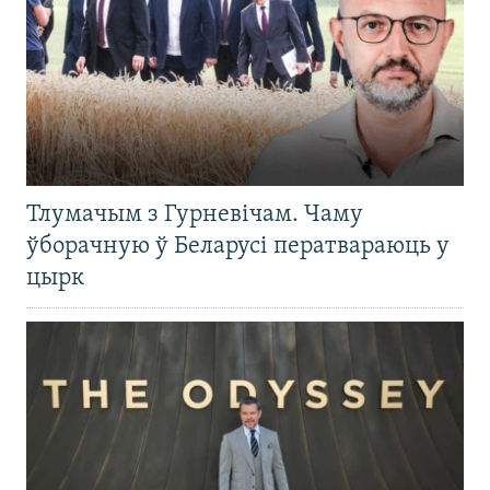
Тлумачым з Гурневічам. Чаму
ўборачную ў Беларусі ператвараюць у
цырк