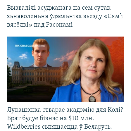
Вызвалілі асуджанага на сем сутак
зьняволеньня ўдзельніка зьезду «Сям’і
вясёлкі» пад Расонамі
Лукашэнка стварае акадэмію для Колі?
Брат будуе бізнэс на $10 млн.
Wildberries сьпяшаецца ў Беларусь.