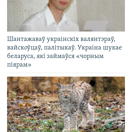
Шантажаваў украінскіх валянтэраў,
вайскоўцаў, палітыкаў. Украіна шукае
беларуса, які займаўся «чорным
піярам»