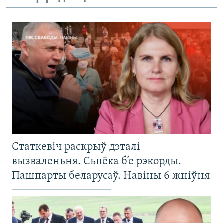
Статкевіч раскрыў дэталі
вызваленьня. Сьпёка б’е рэкорды.
Пашпарты беларусаў. Навіны 6 жніўня