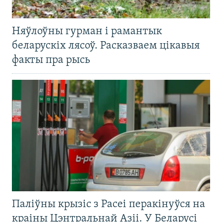
Няўлоўны гурман і рамантык
беларускіх лясоў. Расказваем цікавыя
факты пра рысь
Паліўны крызіс з Расеі перакінуўся на
краіны Цэнтральнай Азіі. У Беларусі