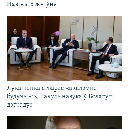
Навіны 5 жніўня
Лукашэнка стварае «акадэмію
будучыні», пакуль навука ў Беларусі
дэградуе