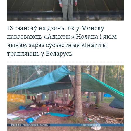
13 сэансаў на дзень. Як у Менску
паказваюць «Адысэю» Нолана і якім
чынам зараз сусьветныя кінагіты
трапляюць у Беларусь