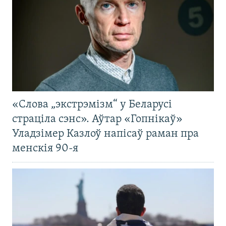
«Слова „экстрэмізм“ у Беларусі
страціла сэнс». Аўтар «Гопнікаў»
Уладзімер Казлоў напісаў раман пра
менскія 90-я