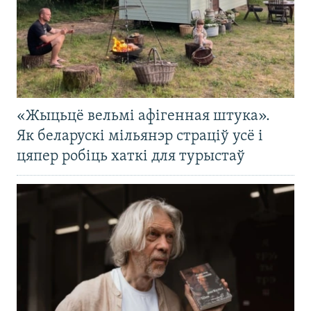
«Жыцьцё вельмі афігенная штука».
Як беларускі мільянэр страціў усё і
цяпер робіць хаткі для турыстаў