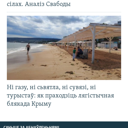
сілах. Аналіз Свабоды
Ні газу, ні сьвятла, ні сувязі, ні
турыстаў: як праходзіць лягістычная
блякада Крыму