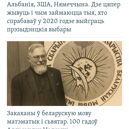
Альбанія, ЗША, Нямеччына. Дзе цяпер
жывуць і чым займаюцца тыя, хто
спрабаваў у 2020 годзе выйграць
прэзыдэнцкія выбары
Закаханы ў беларускую мову
матэматык і сьвятар. 100 гадоў