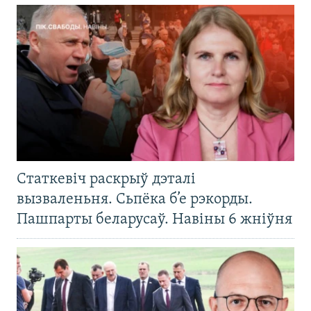
Статкевіч раскрыў дэталі
вызваленьня. Сьпёка б’е рэкорды.
Пашпарты беларусаў. Навіны 6 жніўня