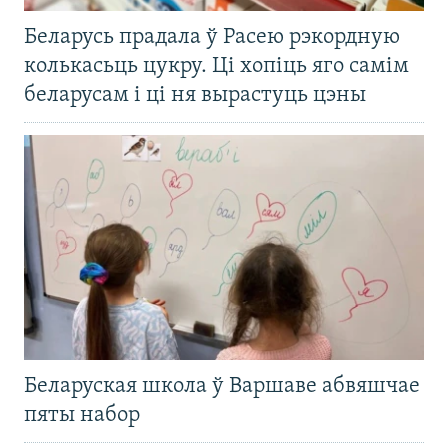
Беларусь прадала ў Расею рэкордную
колькасьць цукру. Ці хопіць яго самім
беларусам і ці ня вырастуць цэны
Беларуская школа ў Варшаве абвяшчае
пяты набор