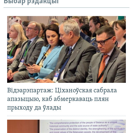
Выбар рэдакцыі
Відэарэпартаж: Ціханоўская сабрала
апазыцыю, каб абмеркаваць плян
прыходу да ўлады