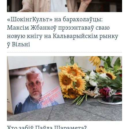
«ШокінгКульт» на барахолаўцы:
Максім Жбанкоў прэзэнтаваў сваю
новую кнігу на Кальварыйскім рынку
ў Вільні
Хто забіў Паўла Шарамета?