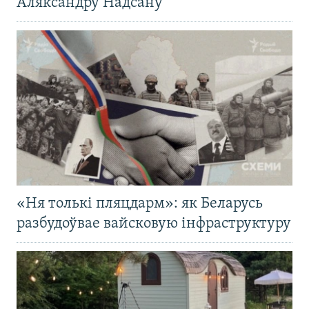
Аляксандру Надсану
«Ня толькі пляцдарм»: як Беларусь
разбудоўвае вайсковую інфраструктуру