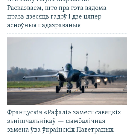
Расказваем, што пра гэта вядома
празь дзесяць гадоў і дзе цяпер
асноўныя падазраваныя
Францускія «Рафалі» замест савецкіх
зьнішчальнікаў — сымбалічная
зьмена ўва ўкраінскіх Паветраных