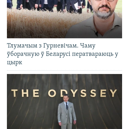
Тлумачым з Гурневічам. Чаму
ўборачную ў Беларусі ператвараюць у
цырк