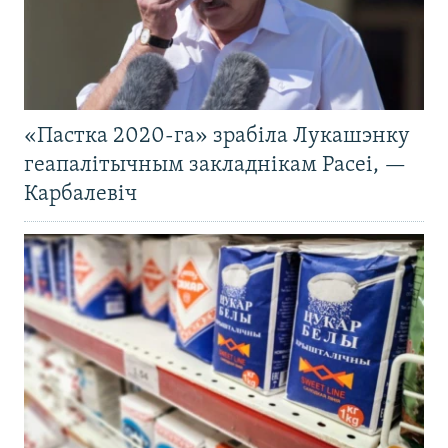
«Пастка 2020-га» зрабіла Лукашэнку
геапалітычным закладнікам Расеі, —
Карбалевіч