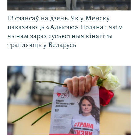
13 сэансаў на дзень. Як у Менску
паказваюць «Адысэю» Нолана і якім
чынам зараз сусьветныя кінагіты
трапляюць у Беларусь