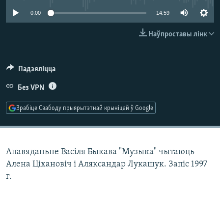
КУЛЬТУРА
МОВА
0:00
14:59
КАЛЯНДАР
НА ХВАЛЯХ СВАБОДЫ
Наўпроставы лінк
Падзяліцца
Без VPN
Зрабіце Свабоду прыярытэтнай крыніцай ў Google
Апавяданьне Васіля Быкава "Музыка" чытаюць
Алена Ціхановіч і Аляксандар Лукашук. Запіс 1997
г.