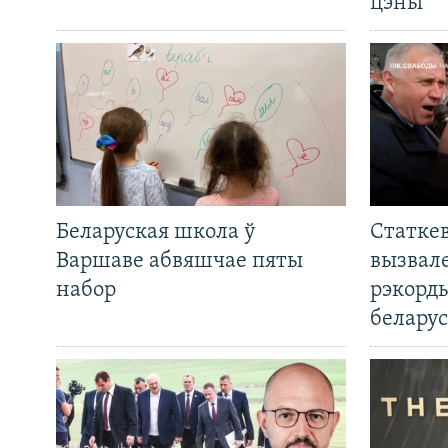
цэны
Беларуская школа ў
Статкев
Варшаве абвяшчае пяты
вызвале
набор
рэкорд
беларус