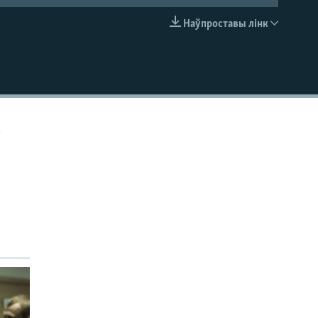
Наўпроставы лінк
EMBED
р