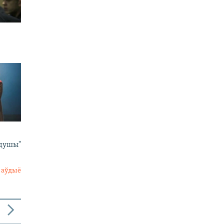
 душы"
 аўдыё