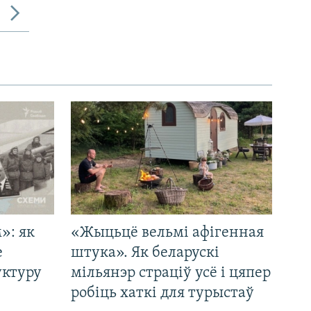
»: як
«Жыцьцё вельмі афігенная
е
штука». Як беларускі
уктуру
мільянэр страціў усё і цяпер
робіць хаткі для турыстаў