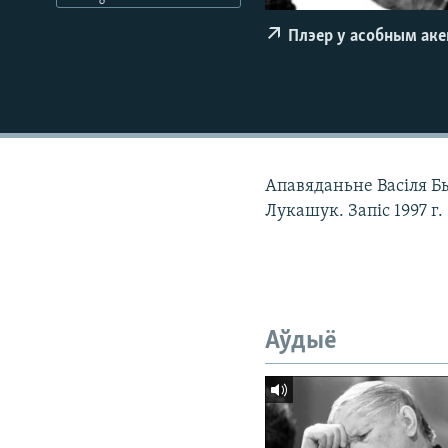
КАЛЯНДАР
НА ХВАЛЯХ СВАБОДЫ
Плэер у асобным ак
Апавяданьне Васіля Б
Лукашук. Запіс 1997 г.
Аўдыё