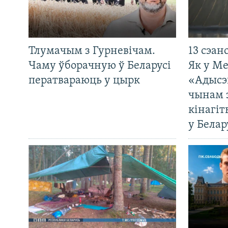
Тлумачым з Гурневічам.
13 сэан
Чаму ўборачную ў Беларусі
Як у М
ператвараюць у цырк
«Адысэ
чынам 
кінагі
у Белар