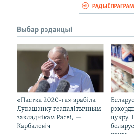
РАДЫЁПРАГРА
Выбар рэдакцыі
«Пастка 2020-га» зрабіла
Беларус
Лукашэнку геапалітычным
рэкорд
закладнікам Расеі, —
цукру. 
Карбалевіч
беларус