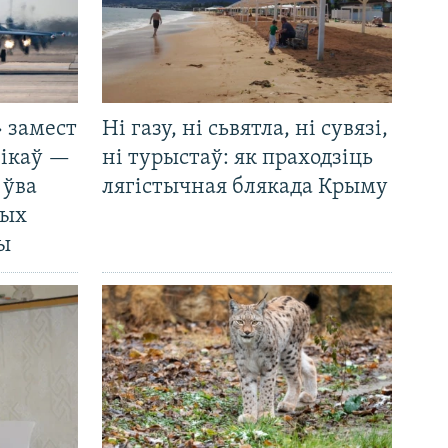
 замест
Ні газу, ні сьвятла, ні сувязі,
нікаў —
ні турыстаў: як праходзіць
 ўва
лягістычная блякада Крыму
ных
ды