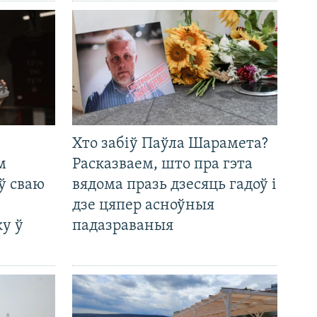
Хто забіў Паўла Шарамета?
м
Расказваем, што пра гэта
ў сваю
вядома празь дзесяць гадоў і
дзе цяпер асноўныя
у ў
падазраваныя