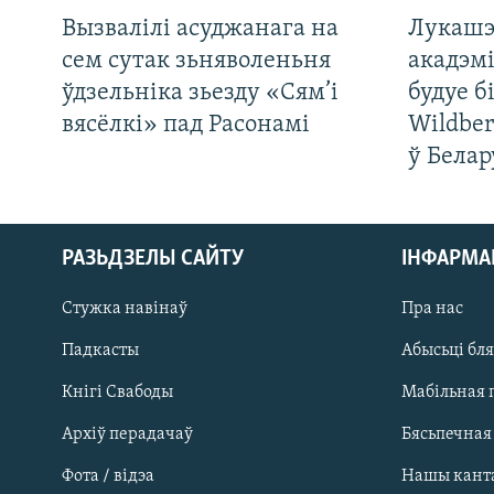
Вызвалілі асуджанага на
Лукашэ
сем сутак зьняволеньня
акадэмі
ўдзельніка зьезду «Сям’і
будуе б
вясёлкі» пад Расонамі
Wildber
ў Белар
РАЗЬДЗЕЛЫ САЙТУ
ІНФАРМ
Стужка навінаў
Пра нас
Падкасты
Абысьці бл
Кнігі Свабоды
Мабільная 
Архіў перадачаў
Бясьпечная
Фота / відэа
Нашы кант