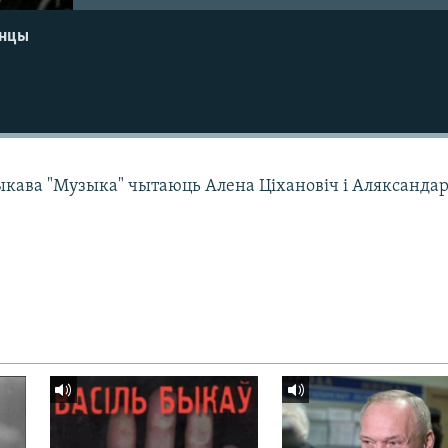
енцы
ыкава "Музыка" чытаюць Алена Ціхановіч і Аляксанда