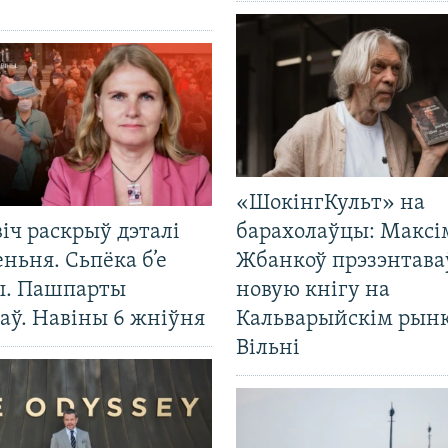
«ШокінгКульт» на
іч раскрыў дэталі
барахолаўцы: Максі
ньня. Сьпёка б’е
Жбанкоў прэзэнтава
ы. Пашпарты
новую кнігу на
аў. Навіны 6 жніўня
Кальварыйскім рынк
Вільні