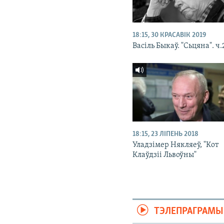
18:15, 30 КРАСАВІК 2019
Васіль Быкаў. "Сьцяна". ч.
18:15, 23 ЛІПЕНЬ 2018
Уладзімер Някляеў, "Кот
Клаўдзіі Львоўны"
ТЭЛЕПРАГРАМЫ