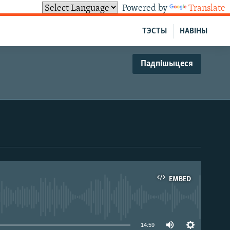
Powered by
Translate
ТЭСТЫ
НАВІНЫ
Падпішыцеся
EMBED
able
14:59