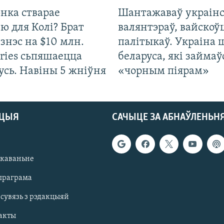
нка стварае
Шантажаваў украінс
ю для Колі? Брат
валянтэраў, вайскоў
ізнэс на $10 млн.
палітыкаў. Украіна 
ries сьпяшаецца
беларуса, які займаў
усь. Навіны 5 жніўня
«чорным піярам»
АЦЫЯ
САЧЫЦЕ ЗА АБНАЎЛЕНЬН
якаваньне
праграма
 сувязь з рэдакцыяй
акты