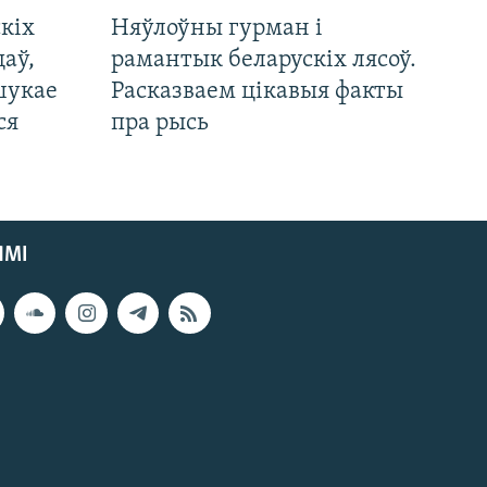
кіх
Няўлоўны гурман і
цаў,
рамантык беларускіх лясоў.
шукае
Расказваем цікавыя факты
ся
пра рысь
ЯМІ