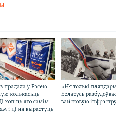
МЫ
ь прадала ў Расею
«Ня толькі пляцдарм
ную колькасьць
Беларусь разбудоўва
Ці хопіць яго самім
вайсковую інфрастр
ам і ці ня вырастуць