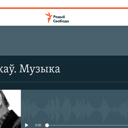
ПАДПІШЫЦЕСЯ
каў. Музыка
Падпішыся
No media source currently avail
0:00