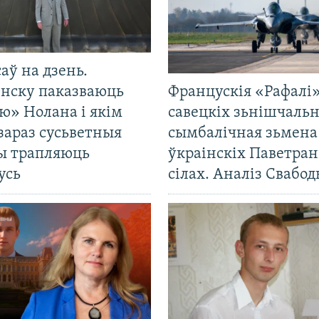
саў на дзень.
енску паказваюць
Францускія «Рафалі»
ю» Нолана і якім
савецкіх зьнішчаль
зараз сусьветныя
сымбалічная зьмена
ты трапляюць
ўкраінскіх Паветра
усь
сілах. Аналіз Свабо