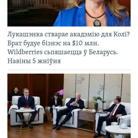
Лукашэнка стварае акадэмію для Колі?
Брат будуе бізнэс на $10 млн.
Wildberries сьпяшаецца ў Беларусь.
Навіны 5 жніўня