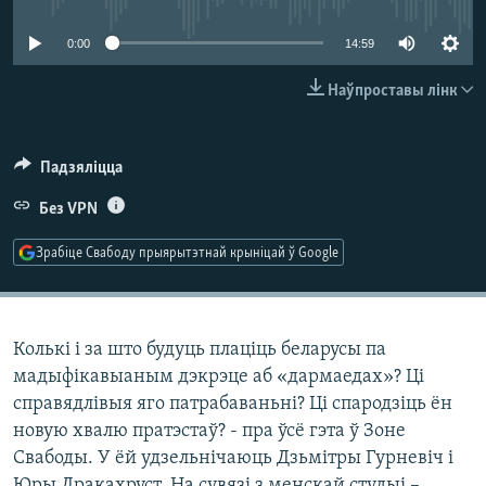
КУЛЬТУРА
МОВА
0:00
14:59
КАЛЯНДАР
НА ХВАЛЯХ СВАБОДЫ
Наўпроставы лінк
Падзяліцца
Без VPN
Зрабіце Свабоду прыярытэтнай крыніцай ў Google
Колькі і за што будуць плаціць беларусы па
мадыфікавыаным дэкрэце аб «дармаедах»? Ці
справядлівыя яго патрабаваньні? Ці спародзіць ён
новую хвалю пратэстаў? - пра ўсё гэта ў Зоне
Свабоды. У ёй удзельнічаюць Дзьмітры Гурневіч і
Юры Дракахруст. На сувязі з менскай студыі –