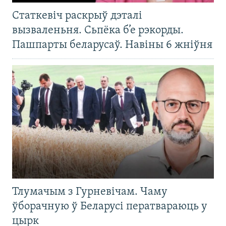
Статкевіч раскрыў дэталі
вызваленьня. Сьпёка б’е рэкорды.
Пашпарты беларусаў. Навіны 6 жніўня
Тлумачым з Гурневічам. Чаму
ўборачную ў Беларусі ператвараюць у
цырк