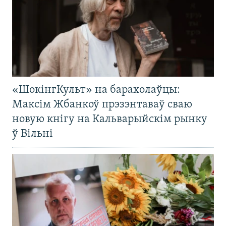
«ШокінгКульт» на барахолаўцы:
Максім Жбанкоў прэзэнтаваў сваю
новую кнігу на Кальварыйскім рынку
ў Вільні