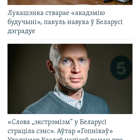
Лукашэнка стварае «акадэмію
будучыні», пакуль навука ў Беларусі
дэградуе
«Слова „экстрэмізм“ у Беларусі
страціла сэнс». Аўтар «Гопнікаў»