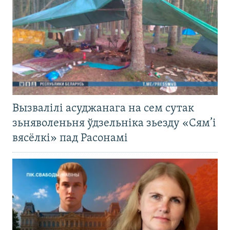
Вызвалілі асуджанага на сем сутак
зьняволеньня ўдзельніка зьезду «Сям’і
вясёлкі» пад Расонамі