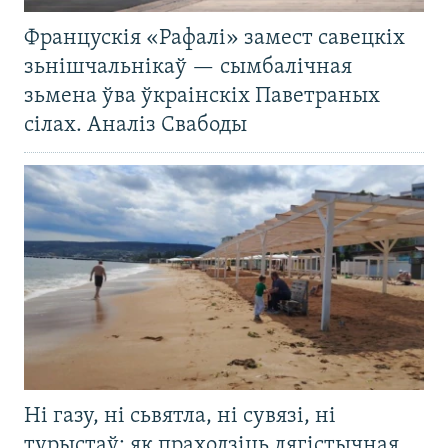
Францускія «Рафалі» замест савецкіх
зьнішчальнікаў — сымбалічная
зьмена ўва ўкраінскіх Паветраных
сілах. Аналіз Свабоды
Ні газу, ні сьвятла, ні сувязі, ні
турыстаў: як праходзіць лягістычная