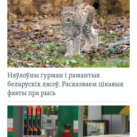
Няўлоўны гурман і рамантык
беларускіх лясоў. Расказваем цікавыя
факты пра рысь