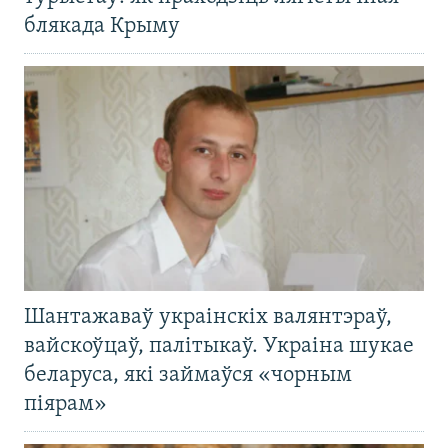
блякада Крыму
Шантажаваў украінскіх валянтэраў,
вайскоўцаў, палітыкаў. Украіна шукае
беларуса, які займаўся «чорным
піярам»