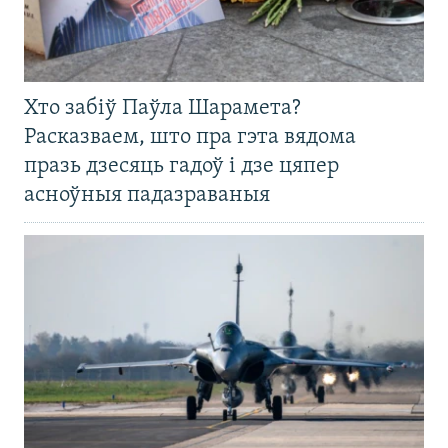
Хто забіў Паўла Шарамета?
Расказваем, што пра гэта вядома
празь дзесяць гадоў і дзе цяпер
асноўныя падазраваныя