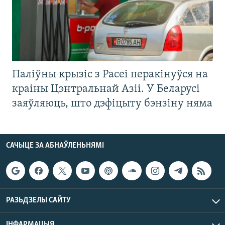
Паліўны крызіс з Расеі перакінуўся на
краіны Цэнтральнай Азіі. У Беларусі
заяўляюць, што дэфіцыту бэнзіну няма
САЧЫЦЕ ЗА АБНАЎЛЕНЬНЯМІ
РАЗЬДЗЕЛЫ САЙТУ
ІНФАРМАЦЫЯ