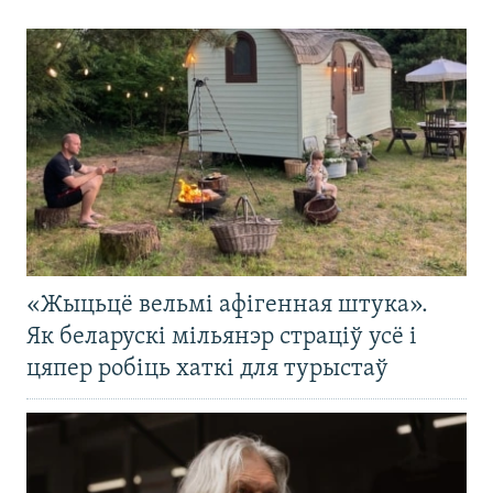
«Жыцьцё вельмі афігенная штука».
Як беларускі мільянэр страціў усё і
цяпер робіць хаткі для турыстаў