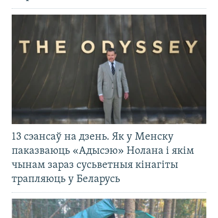
13 сэансаў на дзень. Як у Менску
паказваюць «Адысэю» Нолана і якім
чынам зараз сусьветныя кінагіты
трапляюць у Беларусь