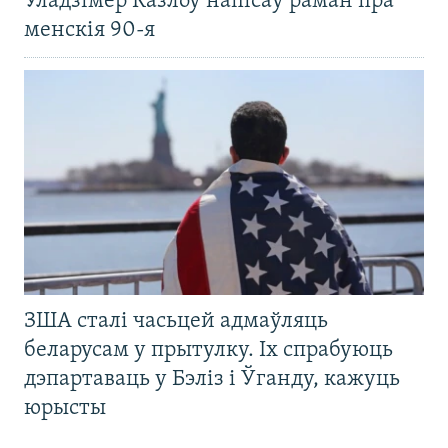
Уладзімер Казлоў напісаў раман пра
менскія 90-я
ЗША сталі часьцей адмаўляць
беларусам у прытулку. Іх спрабуюць
дэпартаваць у Бэліз і Ўганду, кажуць
юрысты