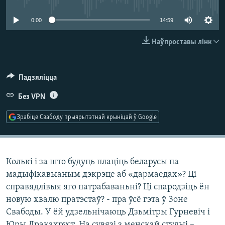
КУЛЬТУРА
МОВА
0:00
14:59
КАЛЯНДАР
НА ХВАЛЯХ СВАБОДЫ
Наўпроставы лінк
Падзяліцца
Без VPN
Зрабіце Свабоду прыярытэтнай крыніцай ў Google
Колькі і за што будуць плаціць беларусы па
мадыфікавыаным дэкрэце аб «дармаедах»? Ці
справядлівыя яго патрабаваньні? Ці спародзіць ён
новую хвалю пратэстаў? - пра ўсё гэта ў Зоне
Свабоды. У ёй удзельнічаюць Дзьмітры Гурневіч і
Юры Дракахруст. На сувязі з менскай студыі –