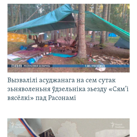
Вызвалілі асуджанага на сем сутак
зьняволеньня ўдзельніка зьезду «Сям’і
вясёлкі» пад Расонамі