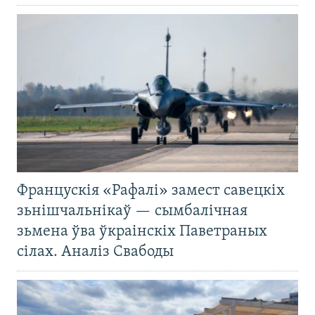
Францускія «Рафалі» замест савецкіх
зьнішчальнікаў — сымбалічная
зьмена ўва ўкраінскіх Паветраных
сілах. Аналіз Свабоды