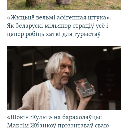
«Жыцьцё вельмі афігенная штука».
Як беларускі мільянэр страціў усё і
цяпер робіць хаткі для турыстаў
«ШокінгКульт» на барахолаўцы:
Максім Жбанкоў прэзэнтаваў сваю