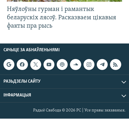
Няўлоўны гурман і рамантык
беларускіх лясоў. Расказваем цікавыя
факты пра рысь
САЧЫЦЕ ЗА АБНАЎЛЕНЬНЯМІ
РАЗЬДЗЕЛЫ САЙТУ
ІНФАРМАЦЫЯ
Радыё Свабода © 2026 РС | Усе правы захаваныя.