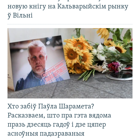
новую кнігу на Кальварыйскім рынку
ў Вільні
Хто забіў Паўла Шарамета?
Расказваем, што пра гэта вядома
празь дзесяць гадоў і дзе цяпер
асноўныя падазраваныя