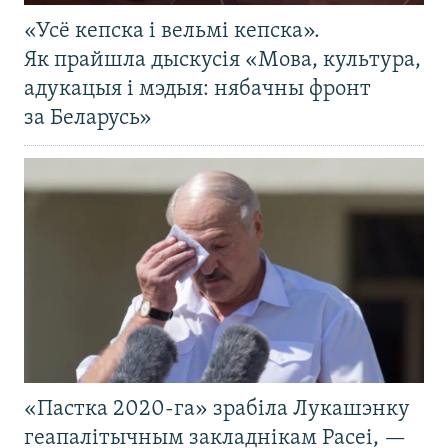
«Усё кепска і вельмі кепска».
Як прайшла дыскусія «Мова, культура,
адукацыя і мэдыя: нябачны фронт
за Беларусь»
«Пастка 2020-га» зрабіла Лукашэнку
геапалітычным закладнікам Расеі, —