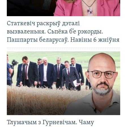
Статкевіч раскрыў дэталі
вызваленьня. Сьпёка б’е рэкорды.
Пашпарты беларусаў. Навіны 6 жніўня
Тлумачым з Гурневічам. Чаму