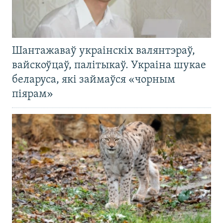
Шантажаваў украінскіх валянтэраў,
вайскоўцаў, палітыкаў. Украіна шукае
беларуса, які займаўся «чорным
піярам»