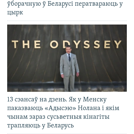
ўборачную ў Беларусі ператвараюць у
цырк
13 сэансаў на дзень. Як у Менску
паказваюць «Адысэю» Нолана і якім
чынам зараз сусьветныя кінагіты
трапляюць у Беларусь