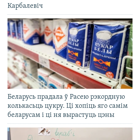
Карбалевіч
Беларусь прадала ў Расею рэкордную
колькасьць цукру. Ці хопіць яго самім
беларусам і ці ня вырастуць цэны