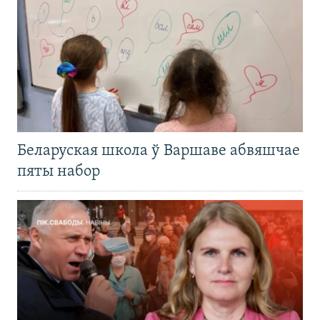
Беларуская школа ў Варшаве абвяшчае
пяты набор