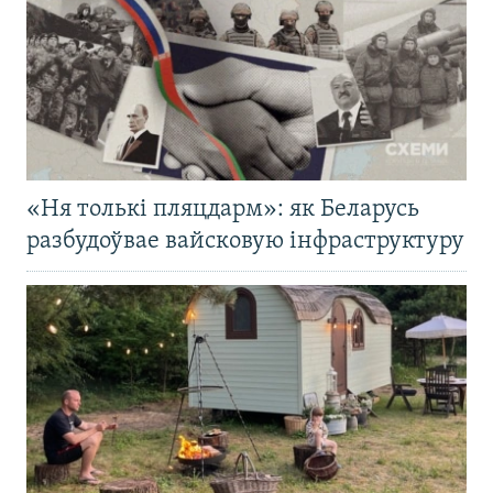
«Ня толькі пляцдарм»: як Беларусь
разбудоўвае вайсковую інфраструктуру