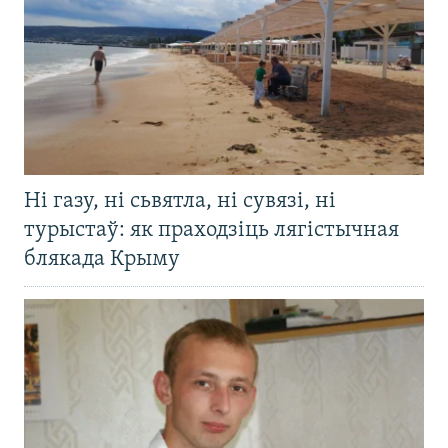
Ні газу, ні сьвятла, ні сувязі, ні
турыстаў: як праходзіць лягістычная
блякада Крыму