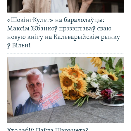
«ШокінгКульт» на барахолаўцы:
Максім Жбанкоў прэзэнтаваў сваю
новую кнігу на Кальварыйскім рынку
ў Вільні
Хто забіў Паўла Шарамета?