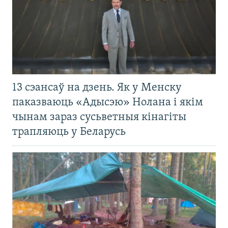
13 сэансаў на дзень. Як у Менску
паказваюць «Адысэю» Нолана і якім
чынам зараз сусьветныя кінагіты
трапляюць у Беларусь