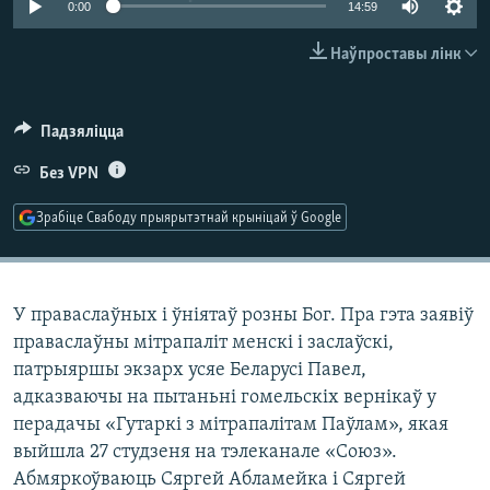
0:00
14:59
КУЛЬТУРА
МОВА
КАЛЯНДАР
НА ХВАЛЯХ СВАБОДЫ
Наўпроставы лінк
Падзяліцца
Без VPN
Зрабіце Свабоду прыярытэтнай крыніцай ў Google
У праваслаўных і ўніятаў розны Бог. Пра гэта заявіў
праваслаўны мітрапаліт менскі і заслаўскі,
патрыяршы экзарх усяе Беларусі Павел,
адказваючы на пытаньні гомельскіх вернікаў у
перадачы «Гутаркі з мітрапалітам Паўлам», якая
выйшла 27 студзеня на тэлеканале «Союз».
Абмяркоўваюць Сяргей Абламейка і Сяргей