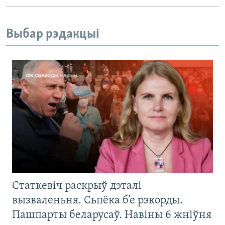
Выбар рэдакцыі
Статкевіч раскрыў дэталі
вызваленьня. Сьпёка б’е рэкорды.
Пашпарты беларусаў. Навіны 6 жніўня