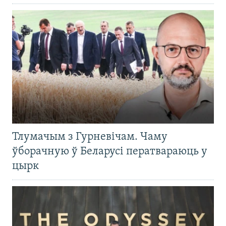
Тлумачым з Гурневічам. Чаму
ўборачную ў Беларусі ператвараюць у
цырк