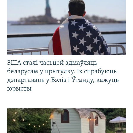
ЗША сталі часьцей адмаўляць
беларусам у прытулку. Іх спрабуюць
дэпартаваць у Бэліз і Ўганду, кажуць
юрысты