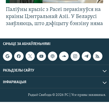
Паліўны крызіс з Расеі перакінуўся на
краіны Цэнтральнай Азіі. У Беларусі
заяўляюць, што дэфіцыту бэнзіну няма
САЧЫЦЕ ЗА АБНАЎЛЕНЬНЯМІ
РАЗЬДЗЕЛЫ САЙТУ
ІНФАРМАЦЫЯ
Радыё Свабода © 2026 РС | Усе правы захаваныя.