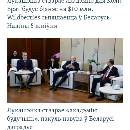
Лукашэнка стварае акадэмію для Колі?
Брат будуе бізнэс на $10 млн.
Wildberries сьпяшаецца ў Беларусь.
Навіны 5 жніўня
Лукашэнка стварае «акадэмію
будучыні», пакуль навука ў Беларусі
дэградуе