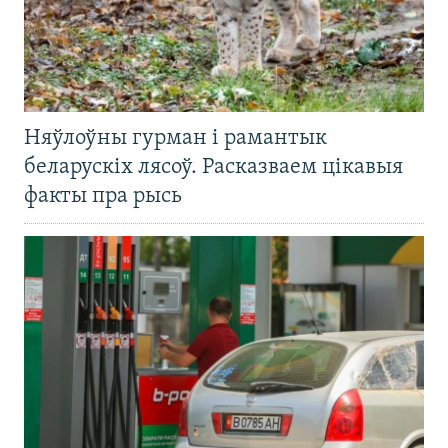
Няўлоўны гурман і рамантык
беларускіх лясоў. Расказваем цікавыя
факты пра рысь