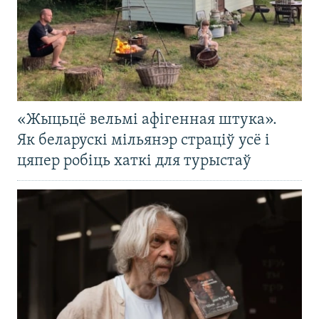
«Жыцьцё вельмі афігенная штука».
Як беларускі мільянэр страціў усё і
цяпер робіць хаткі для турыстаў