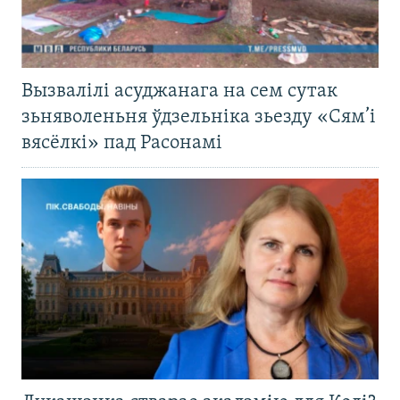
Вызвалілі асуджанага на сем сутак
зьняволеньня ўдзельніка зьезду «Сям’і
вясёлкі» пад Расонамі