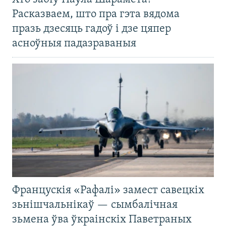
Расказваем, што пра гэта вядома
празь дзесяць гадоў і дзе цяпер
асноўныя падазраваныя
Францускія «Рафалі» замест савецкіх
зьнішчальнікаў — сымбалічная
зьмена ўва ўкраінскіх Паветраных