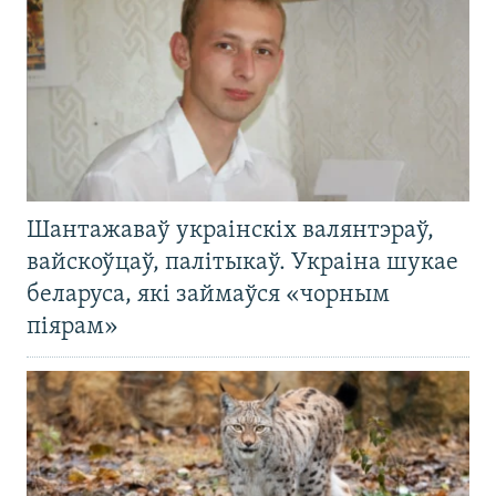
Шантажаваў украінскіх валянтэраў,
вайскоўцаў, палітыкаў. Украіна шукае
беларуса, які займаўся «чорным
піярам»