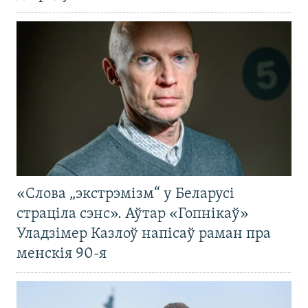
«Слова „экстрэмізм“ у Беларусі
страціла сэнс». Аўтар «Гопнікаў»
Уладзімер Казлоў напісаў раман пра
менскія 90-я