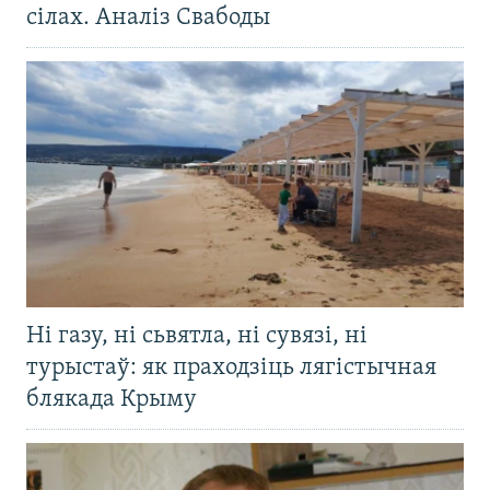
сілах. Аналіз Свабоды
Ні газу, ні сьвятла, ні сувязі, ні
турыстаў: як праходзіць лягістычная
блякада Крыму