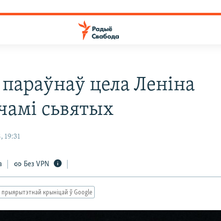
 параўнаў цела Леніна
чамі сьвятых
, 19:31
а
Без VPN
 прыярытэтнай крыніцай ў Google