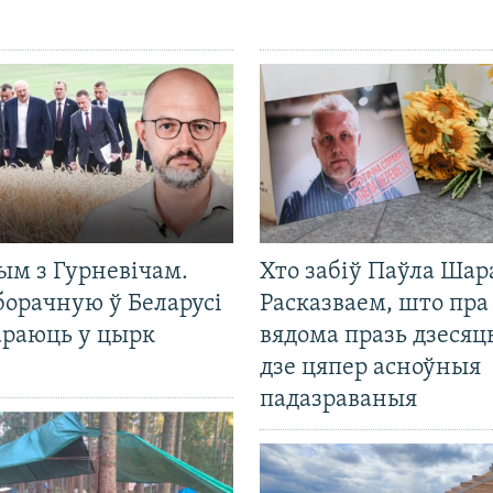
ым з Гурневічам.
Хто забіў Паўла Шар
борачную ў Беларусі
Расказваем, што пра
араюць у цырк
вядома празь дзесяць
дзе цяпер асноўныя
падазраваныя