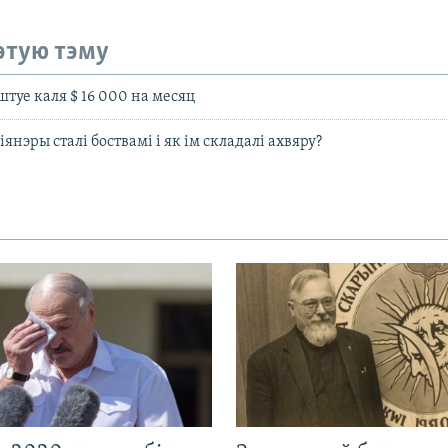
этую тэму
туе каля $ 16 000 на месяц
іянэры сталі боствамі і як ім складалі ахвяру?