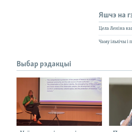
Яшчэ на г
Цела Леніна каш
Чаму ільлічы і п
Выбар рэдакцыі