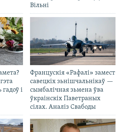
Вільні
амета?
Францускія «Рафалі» замест
 гэта
савецкіх зьнішчальнікаў —
 гадоў і
сымбалічная зьмена ўва
ўкраінскіх Паветраных
сілах. Аналіз Свабоды