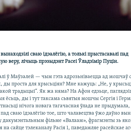
вынаходзілі сваю ідэалёгію, а толькі прыстасавалі пад
ую веру, лічыць прэзыдэнт Расеі Ўладзімір Пуцін.
алі ў Маўзалей — чым гэта адрозьніваецца ад мошчаў 
, ды проста для хрысьціян? Мне кажуць: „Не, у хрысьц
акой традыцыі“. Як жа няма? На Афон едзьце, паглядзі
 ёсьць, ды і тут таксама сьвятыя мошчы Сергія і Герм
тнасьці нічога новага тагачасная ўлада не прыдумала,
 пад сваю ідэалёгію тое, што чалавецтва ўжо даўно в
у дакумэнтальным фільме «Валаам», фрагмэнты зь яко
 на сайце тэлеканалу Расія 1, паведамляе расейскае а