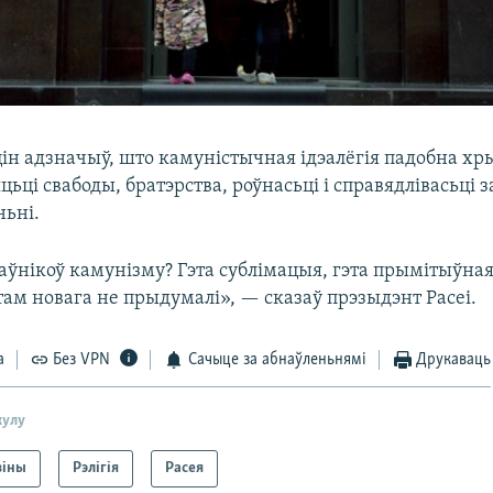
ін адзначыў, што камуністычная ідэалёгія падобна хры
цьці свабоды, братэрства, роўнасьці і справядлівасьці 
ньні.
даўнікоў камунізму? Гэта сублімацыя, гэта прымітыўна
а там новага не прыдумалі», — сказаў прэзыдэнт Расеі.
а
Без VPN
Сачыце за абнаўленьнямі
Друкаваць
кулу
віны
Рэлігія
Расея