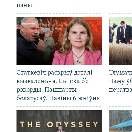
цэны
Статкевіч раскрыў дэталі
Тлумач
вызваленьня. Сьпёка б’е
Чаму ў
рэкорды. Пашпарты
ператв
беларусаў. Навіны 6 жніўня