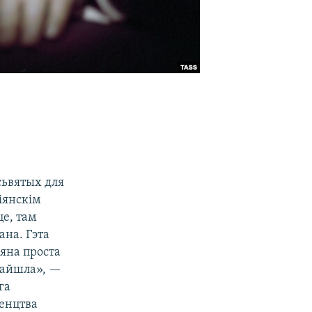
сьвятых для
іянскім
це, там
ана. Гэта
 яна проста
ынайшла», —
га
генцтва