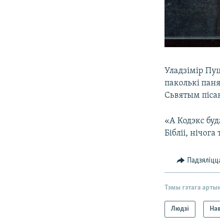
Уладзімір Пуц
паколькі паня
Сьвятым піса
«А Кодэкс бу
Бібліі, нічог
Падзяліцц
Тэмы гэтага арты
Людзі
На