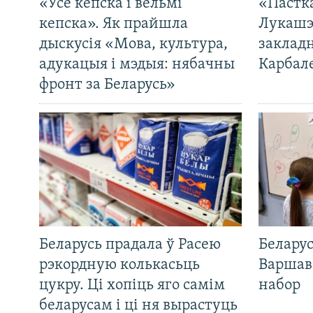
«Усё кепска і вельмі
«Пастка
кепска». Як прайшла
Лукашэ
дыскусія «Мова, культура,
закладн
адукацыя і мэдыя: нябачны
Карбал
фронт за Беларусь»
Беларусь прадала ў Расею
Беларус
рэкордную колькасьць
Варшав
цукру. Ці хопіць яго самім
набор
беларусам і ці ня вырастуць