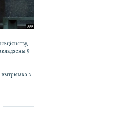
сьціянству,
закладзены ў
я вытрымка з