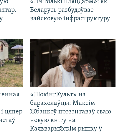
кую
«Ня толькі пляцдарм»: як
вятар.
Беларусь разбудоўвае
у
вайсковую інфраструктуру
генная
«ШокінгКульт» на
і
барахолаўцы: Максім
 і цяпер
Жбанкоў прэзэнтаваў сваю
ыстаў
новую кнігу на
Кальварыйскім рынку ў