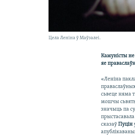
Цела Леніна ў Маўзалеі.
Камуністы не 
яе праваслаўн
«Леніна пакл
праваслаўных
сьвеце няма т
мошчы сьвятыя
значыць па су
прыстасавала
сказаў
Пуцін
апублікаваныя