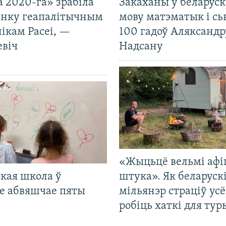
 2020-га» зрабіла
Закаханы ў беларус
нку геапалітычным
мову матэматык і сь
ікам Расеі, —
100 гадоў Аляксандр
евіч
Надсану
«Жыцьцё вельмі афі
кая школа ў
штука». Як беларуск
е абвяшчае пяты
мільянэр страціў усё
робіць хаткі для тур