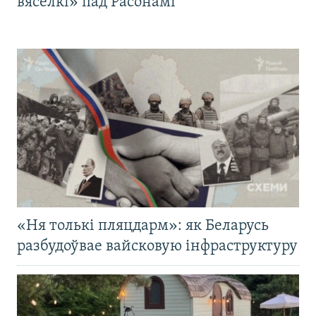
вясёлкі» пад Расонамі
«Ня толькі пляцдарм»: як Беларусь
разбудоўвае вайсковую інфраструктуру