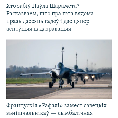
Хто забіў Паўла Шарамета?
Расказваем, што пра гэта вядома
празь дзесяць гадоў і дзе цяпер
асноўныя падазраваныя
Францускія «Рафалі» замест савецкіх
зьнішчальнікаў — сымбалічная