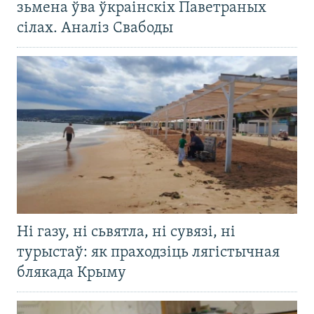
зьмена ўва ўкраінскіх Паветраных
сілах. Аналіз Свабоды
Ні газу, ні сьвятла, ні сувязі, ні
турыстаў: як праходзіць лягістычная
блякада Крыму