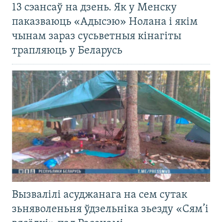
13 сэансаў на дзень. Як у Менску
паказваюць «Адысэю» Нолана і якім
чынам зараз сусьветныя кінагіты
трапляюць у Беларусь
Вызвалілі асуджанага на сем сутак
зьняволеньня ўдзельніка зьезду «Сям’і