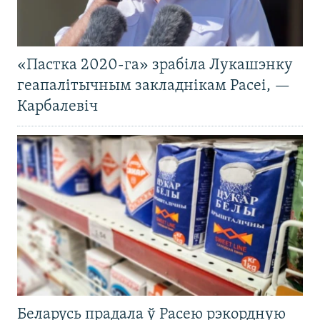
«Пастка 2020-га» зрабіла Лукашэнку
геапалітычным закладнікам Расеі, —
Карбалевіч
Беларусь прадала ў Расею рэкордную