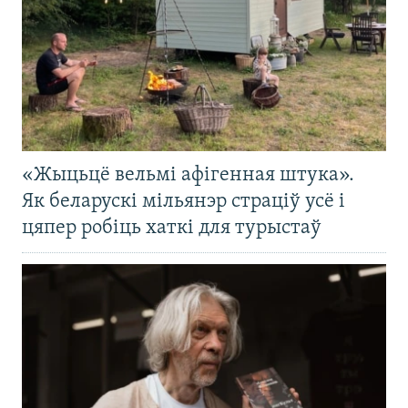
«Жыцьцё вельмі афігенная штука».
Як беларускі мільянэр страціў усё і
цяпер робіць хаткі для турыстаў