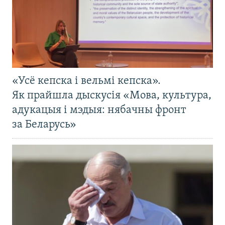
«Усё кепска і вельмі кепска».
Як прайшла дыскусія «Мова, культура,
адукацыя і мэдыя: нябачны фронт
за Беларусь»