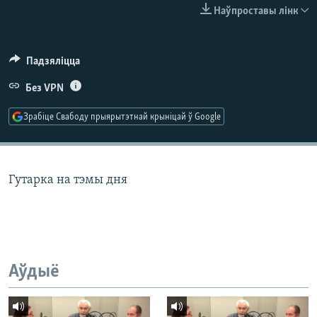
КУЛЬТУРА
МОВА
Наўпроставы лінк
КАЛЯНДАР
НА ХВАЛЯХ СВАБОДЫ
Падзяліцца
Без VPN
Зрабіце Свабоду прыярытэтнай крыніцай ў Google
Гутарка на тэмы дня
Аўдыё