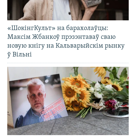
«ШокінгКульт» на барахолаўцы:
Максім Жбанкоў прэзэнтаваў сваю
новую кнігу на Кальварыйскім рынку
ў Вільні