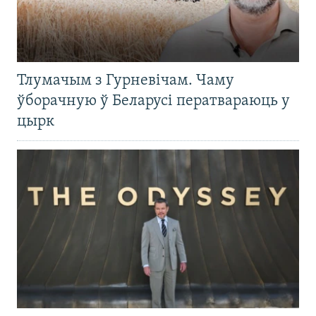
Тлумачым з Гурневічам. Чаму
ўборачную ў Беларусі ператвараюць у
цырк