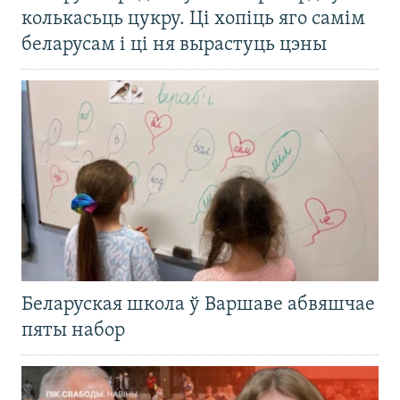
колькасьць цукру. Ці хопіць яго самім
беларусам і ці ня вырастуць цэны
Беларуская школа ў Варшаве абвяшчае
пяты набор