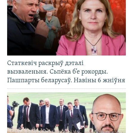
Статкевіч раскрыў дэталі
вызваленьня. Сьпёка б’е рэкорды.
Пашпарты беларусаў. Навіны 6 жніўня