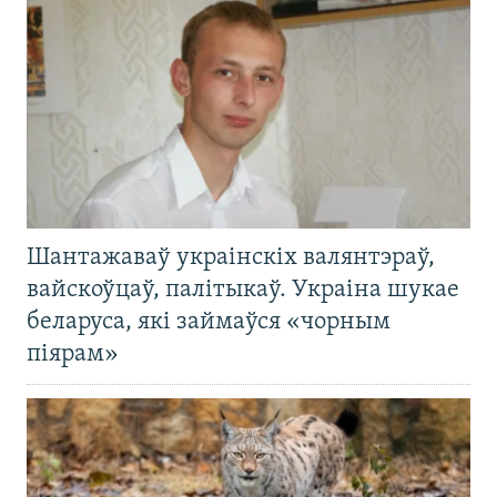
Шантажаваў украінскіх валянтэраў,
вайскоўцаў, палітыкаў. Украіна шукае
беларуса, які займаўся «чорным
піярам»