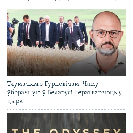
Тлумачым з Гурневічам. Чаму
ўборачную ў Беларусі ператвараюць у
цырк