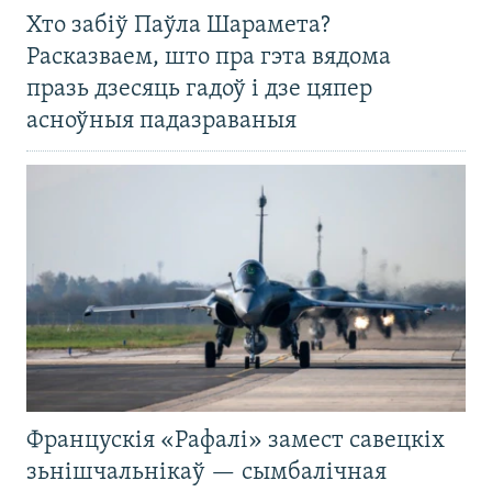
Хто забіў Паўла Шарамета?
Расказваем, што пра гэта вядома
празь дзесяць гадоў і дзе цяпер
асноўныя падазраваныя
Францускія «Рафалі» замест савецкіх
зьнішчальнікаў — сымбалічная