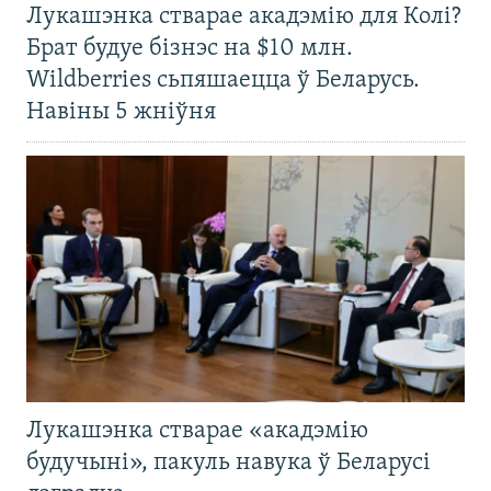
Лукашэнка стварае акадэмію для Колі?
Брат будуе бізнэс на $10 млн.
Wildberries сьпяшаецца ў Беларусь.
Навіны 5 жніўня
Лукашэнка стварае «акадэмію
будучыні», пакуль навука ў Беларусі