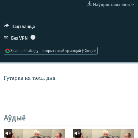
КУЛЬТУРА
МОВА
Наўпроставы лінк
КАЛЯНДАР
НА ХВАЛЯХ СВАБОДЫ
Падзяліцца
Без VPN
Зрабіце Свабоду прыярытэтнай крыніцай ў Google
Гутарка на тэмы дня
Аўдыё