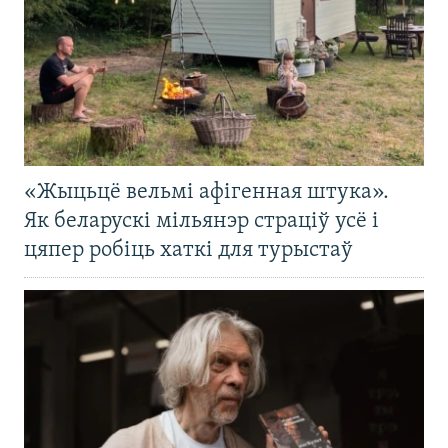
«Жыцьцё вельмі афігенная штука».
Як беларускі мільянэр страціў усё і
цяпер робіць хаткі для турыстаў