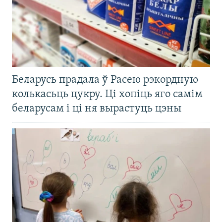
Беларусь прадала ў Расею рэкордную
колькасьць цукру. Ці хопіць яго самім
беларусам і ці ня вырастуць цэны