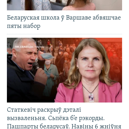
Беларуская школа ў Варшаве абвяшчае
пяты набор
Статкевіч раскрыў дэталі
вызваленьня. Сьпёка б’е рэкорды.
Пашпарты беларусаў. Навіны 6 жніўня