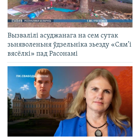
Вызвалілі асуджанага на сем сутак
зьняволеньня ўдзельніка зьезду «Сям’і
вясёлкі» пад Расонамі