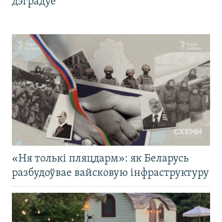
дэградуе
«Ня толькі пляцдарм»: як Беларусь
разбудоўвае вайсковую інфраструктуру