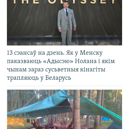
13 сэансаў на дзень. Як у Менску
паказваюць «Адысэю» Нолана і якім
чынам зараз сусьветныя кінагіты
трапляюць у Беларусь