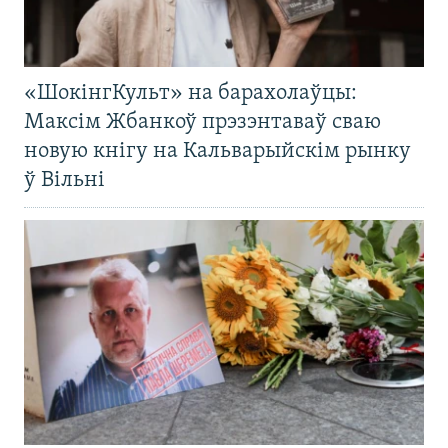
«ШокінгКульт» на барахолаўцы:
Максім Жбанкоў прэзэнтаваў сваю
новую кнігу на Кальварыйскім рынку
ў Вільні