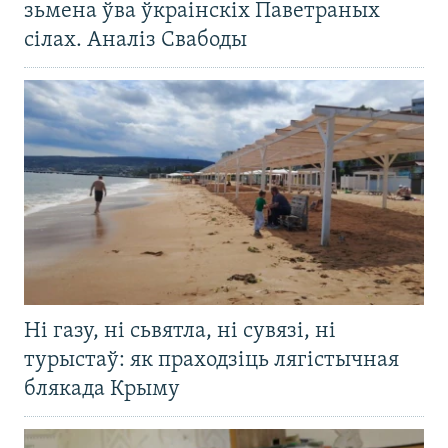
зьмена ўва ўкраінскіх Паветраных
сілах. Аналіз Свабоды
Ні газу, ні сьвятла, ні сувязі, ні
турыстаў: як праходзіць лягістычная
блякада Крыму