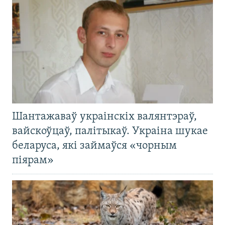
Шантажаваў украінскіх валянтэраў,
вайскоўцаў, палітыкаў. Украіна шукае
беларуса, які займаўся «чорным
піярам»