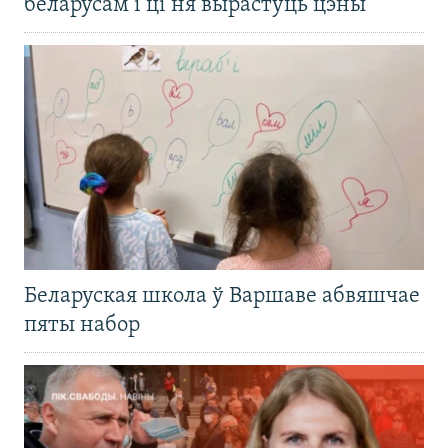
беларусам і ці ня вырастуць цэны
Беларуская школа ў Варшаве абвяшчае
пяты набор