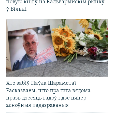
новую кнігу на Кальварыйскім рынку
ў Вільні
Хто забіў Паўла Шарамета?
Расказваем, што пра гэта вядома
празь дзесяць гадоў і дзе цяпер
асноўныя падазраваныя