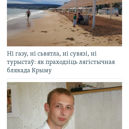
Ні газу, ні сьвятла, ні сувязі, ні
турыстаў: як праходзіць лягістычная
блякада Крыму