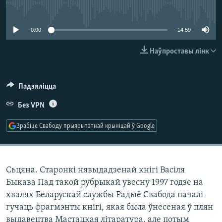
КУЛЬТУРА
МОВА
No media source currently available
КАЛЯНДАР
НА ХВАЛЯХ СВАБОДЫ
0:00
14:59
Наўпроставы лінк
Падзяліцца
Без VPN
Зрабіце Свабоду прыярытэтнай крыніцай ў Google
Сьцяна. Старонкі нявыдадзенай кнігі Васіля
Быкава Пад такой рубрыкай увесну 1997 годзе на
хвалях Беларускай службы Радыё Свабода пачалі
гучаць фрагмэнты кнігі, якая была ўнесеная ў плян
выдавецтва Мастацкая літаратура, але потым