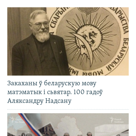
Закаханы ў беларускую мову
матэматык і сьвятар. 100 гадоў
Аляксандру Надсану