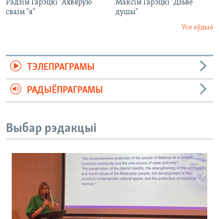
Радзім Гарэцкі "Ахвярую
Максім Гарэцкі "Дзьве
сваім "я"
душы"
Усе аўдыё
ТЭЛЕПРАГРАМЫ
РАДЫЁПРАГРАМЫ
Выбар рэдакцыі