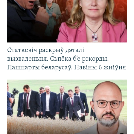
Статкевіч раскрыў дэталі
вызваленьня. Сьпёка б’е рэкорды.
Пашпарты беларусаў. Навіны 6 жніўня