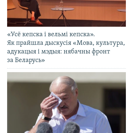
«Усё кепска і вельмі кепска».
Як прайшла дыскусія «Мова, культура,
адукацыя і мэдыя: нябачны фронт
за Беларусь»