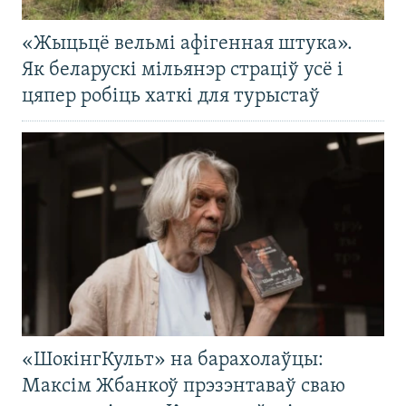
«Жыцьцё вельмі афігенная штука».
Як беларускі мільянэр страціў усё і
цяпер робіць хаткі для турыстаў
«ШокінгКульт» на барахолаўцы:
Максім Жбанкоў прэзэнтаваў сваю