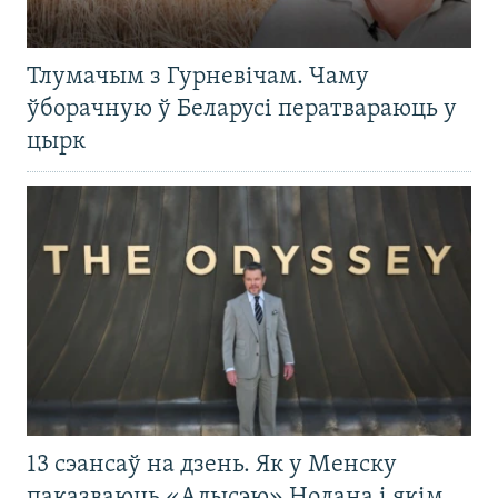
Тлумачым з Гурневічам. Чаму
ўборачную ў Беларусі ператвараюць у
цырк
13 сэансаў на дзень. Як у Менску
паказваюць «Адысэю» Нолана і якім