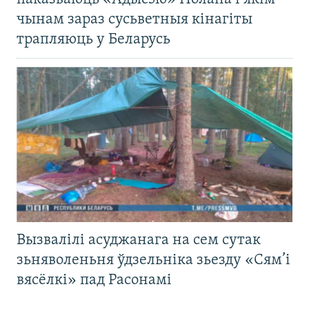
чынам зараз сусьветныя кінагіты
трапляюць у Беларусь
Вызвалілі асуджанага на сем сутак
зьняволеньня ўдзельніка зьезду «Сям’і
вясёлкі» пад Расонамі