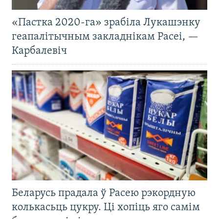
«Пастка 2020-га» зрабіла Лукашэнку
геапалітычным закладнікам Расеі, —
Карбалевіч
Беларусь прадала ў Расею рэкордную
колькасьць цукру. Ці хопіць яго самім