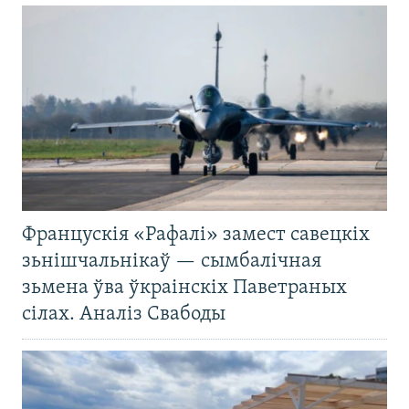
Францускія «Рафалі» замест савецкіх
зьнішчальнікаў — сымбалічная
зьмена ўва ўкраінскіх Паветраных
сілах. Аналіз Свабоды