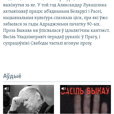
выкінутая зь яе. У той год Аляксандар Лукашэнка
актывізаваў працэс аб’яднаньня Беларусі і Расеі,
нацыянальная культура спазнала ціск, пра які ўжо
забылася за гады Адраджэньня пачатку 90-ых.
Проза Быкава ня ўпісвалася ў ідэалягічны кантэкст.
Васіль Уладзімеравіч перадаў рукапіс ў Прагу, і
супрацоўнікі Свабоды чыталі ягоную прозу.
Аўдыё