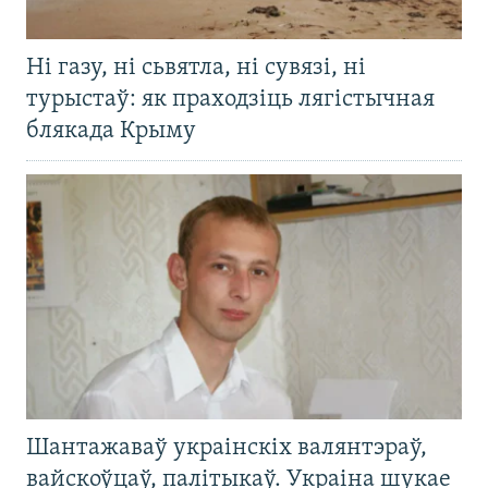
Ні газу, ні сьвятла, ні сувязі, ні
турыстаў: як праходзіць лягістычная
блякада Крыму
Шантажаваў украінскіх валянтэраў,
вайскоўцаў, палітыкаў. Украіна шукае