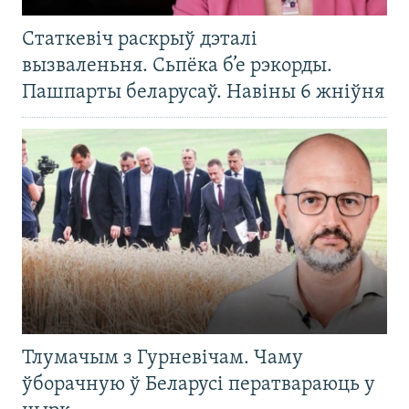
Статкевіч раскрыў дэталі
вызваленьня. Сьпёка б’е рэкорды.
Пашпарты беларусаў. Навіны 6 жніўня
Тлумачым з Гурневічам. Чаму
ўборачную ў Беларусі ператвараюць у