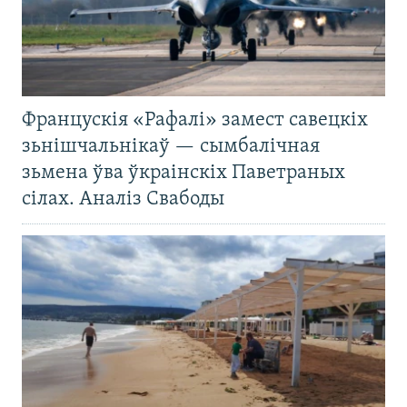
Францускія «Рафалі» замест савецкіх
зьнішчальнікаў — сымбалічная
зьмена ўва ўкраінскіх Паветраных
сілах. Аналіз Свабоды