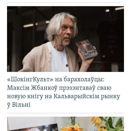
«ШокінгКульт» на барахолаўцы:
Максім Жбанкоў прэзэнтаваў сваю
новую кнігу на Кальварыйскім рынку
ў Вільні