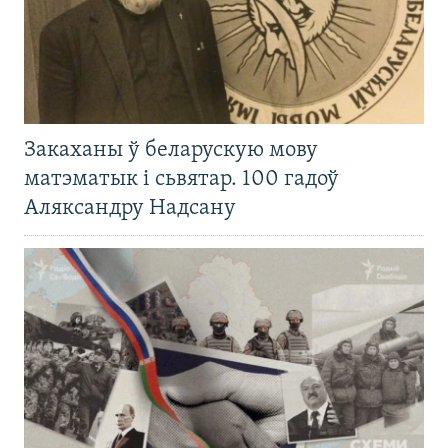
Закаханы ў беларускую мову
матэматык і сьвятар. 100 гадоў
Аляксандру Надсану