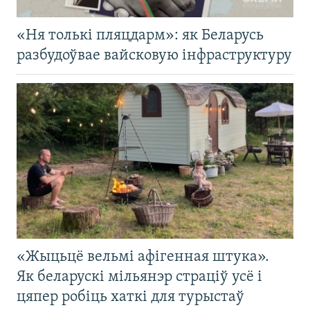
«Ня толькі пляцдарм»: як Беларусь
разбудоўвае вайсковую інфраструктуру
«Жыцьцё вельмі афігенная штука».
Як беларускі мільянэр страціў усё і
цяпер робіць хаткі для турыстаў