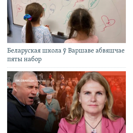
Беларуская школа ў Варшаве абвяшчае
пяты набор