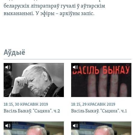
беларускіх літаратараў гучалі ў аўтарскім
выкананьні. У эфіры – архіўны запіс.
Аўдыё
18:15, 30 КРАСАВІК 2019
18:15, 29 КРАСАВІК 2019
Васіль Быкаў. "Сьцяна". ч.2
Васіль Быкаў. "Сьцяна". ч.1