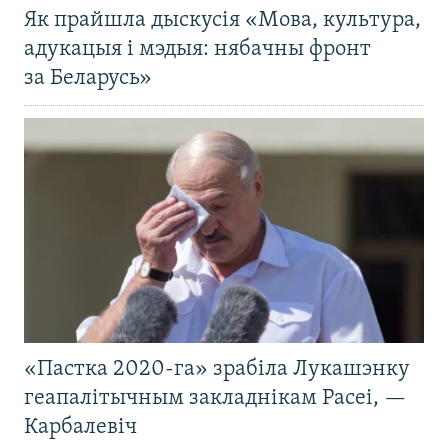
Як прайшла дыскусія «Мова, культура,
адукацыя і мэдыя: нябачны фронт
за Беларусь»
«Пастка 2020-га» зрабіла Лукашэнку
геапалітычным закладнікам Расеі, —
Карбалевіч