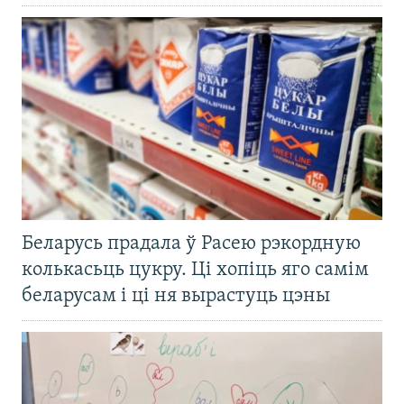
Беларусь прадала ў Расею рэкордную
колькасьць цукру. Ці хопіць яго самім
беларусам і ці ня вырастуць цэны