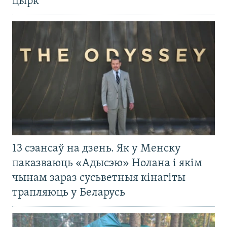
цырк
13 сэансаў на дзень. Як у Менску
паказваюць «Адысэю» Нолана і якім
чынам зараз сусьветныя кінагіты
трапляюць у Беларусь