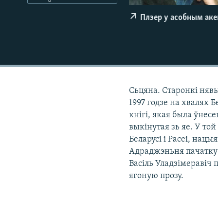
КАЛЯНДАР
НА ХВАЛЯХ СВАБОДЫ
Плэер у асобным ак
Сьцяна. Старонкі няв
1997 годзе на хвалях 
кнігі, якая была ўнес
выкінутая зь яе. У то
Беларусі і Расеі, нацы
Адраджэньня пачатку 9
Васіль Уладзімеравіч п
ягоную прозу.