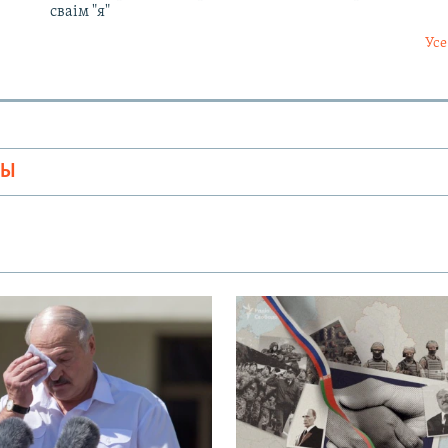
сваім "я"
Усе
МЫ