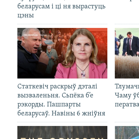
беларусам і ці ня вырастуць
цэны
Статкевіч раскрыў дэталі
Тлумач
вызваленьня. Сьпёка б’е
Чаму ў
рэкорды. Пашпарты
ператв
беларусаў. Навіны 6 жніўня