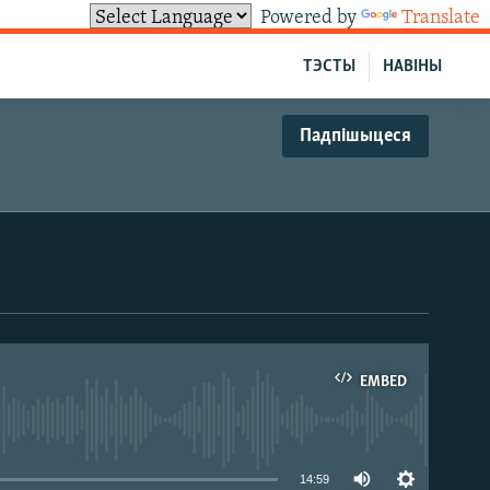
Powered by
Translate
ТЭСТЫ
НАВІНЫ
Падпішыцеся
EMBED
able
14:59