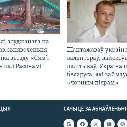
лі асуджанага на
ак зьняволеньня
Шантажаваў украінс
іка зьезду «Сям’і
валянтэраў, вайскоў
» пад Расонамі
палітыкаў. Украіна 
беларуса, які займаў
«чорным піярам»
АЦЫЯ
САЧЫЦЕ ЗА АБНАЎЛЕНЬН