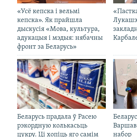
«Усё кепска і вельмі
«Пастка
кепска». Як прайшла
Лукашэ
дыскусія «Мова, культура,
закладн
адукацыя і мэдыя: нябачны
Карбал
фронт за Беларусь»
Беларусь прадала ў Расею
Беларус
рэкордную колькасьць
Варшав
цукру. Ці хопіць яго самім
набор