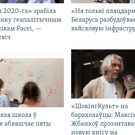
 2020-га» зрабіла
«Ня толькі пляцдарм
нку геапалітычным
Беларусь разбудоўва
ікам Расеі, —
вайсковую інфрастр
евіч
«ШокінгКульт» на
кая школа ў
барахолаўцы: Максі
е абвяшчае пяты
Жбанкоў прэзэнтава
новую кнігу на