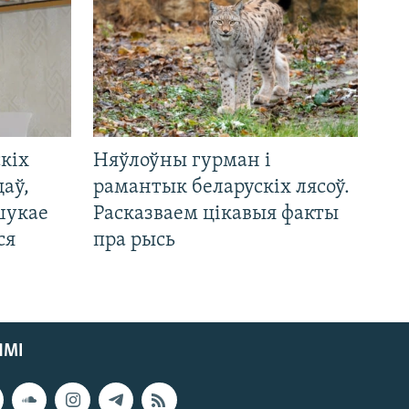
кіх
Няўлоўны гурман і
цаў,
рамантык беларускіх лясоў.
шукае
Расказваем цікавыя факты
ся
пра рысь
ЯМІ