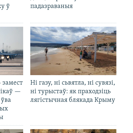
у ў
падазраваныя
 замест
Ні газу, ні сьвятла, ні сувязі,
нікаў —
ні турыстаў: як праходзіць
 ўва
лягістычная блякада Крыму
ных
ды