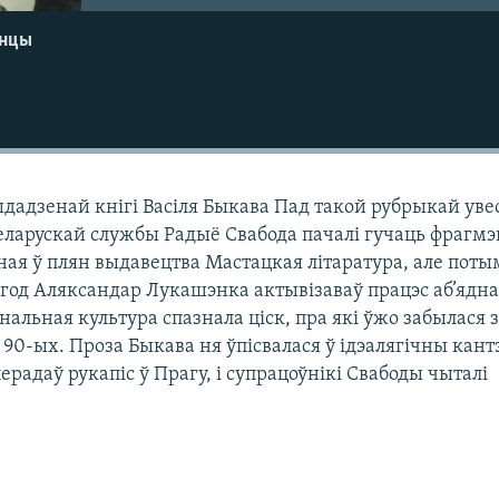
енцы
ыдадзенай кнігі Васіля Быкава Пад такой рубрыкай уве
Беларускай службы Радыё Свабода пачалі гучаць фрагм
еная ў плян выдавецтва Мастацкая літаратура, але поты
й год Аляксандар Лукашэнка актывізаваў працэс аб’ядн
янальная культура спазнала ціск, пра які ўжо забылася 
0-ых. Проза Быкава ня ўпісвалася ў ідэалягічны кантэ
ерадаў рукапіс ў Прагу, і супрацоўнікі Свабоды чыталі