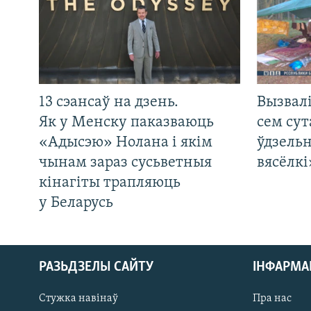
13 сэансаў на дзень.
Вызвалі
Як у Менску паказваюць
сем сут
«Адысэю» Нолана і якім
ўдзельн
чынам зараз сусьветныя
вясёлкі
кінагіты трапляюць
у Беларусь
РАЗЬДЗЕЛЫ САЙТУ
ІНФАРМ
Стужка навінаў
Пра нас