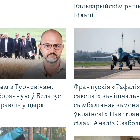
Кальварыйскім рынк
Вільні
ым з Гурневічам.
Францускія «Рафалі»
борачную ў Беларусі
савецкіх зьнішчаль
араюць у цырк
сымбалічная зьмена
ўкраінскіх Паветра
сілах. Аналіз Свабо