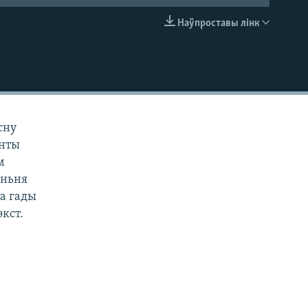
Наўпроставы лінк
EMBED
сну
энты
м
аньня
за гады
кст.