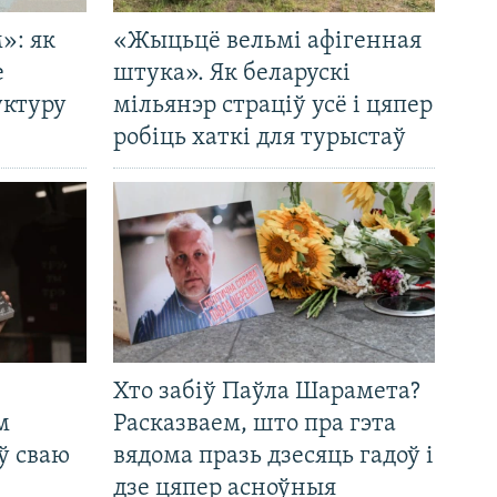
»: як
«Жыцьцё вельмі афігенная
е
штука». Як беларускі
уктуру
мільянэр страціў усё і цяпер
робіць хаткі для турыстаў
Хто забіў Паўла Шарамета?
м
Расказваем, што пра гэта
ў сваю
вядома празь дзесяць гадоў і
дзе цяпер асноўныя