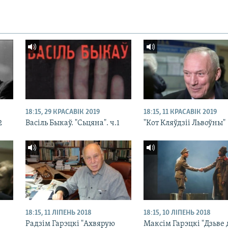
18:15, 29 КРАСАВІК 2019
18:15, 11 КРАСАВІК 2019
2
Васіль Быкаў. "Сьцяна". ч.1
"Кот Кляўдзіі Львоўны"
18:15, 11 ЛІПЕНЬ 2018
18:15, 10 ЛІПЕНЬ 2018
Радзім Гарэцкі "Ахвярую
Максім Гарэцкі "Дзьве