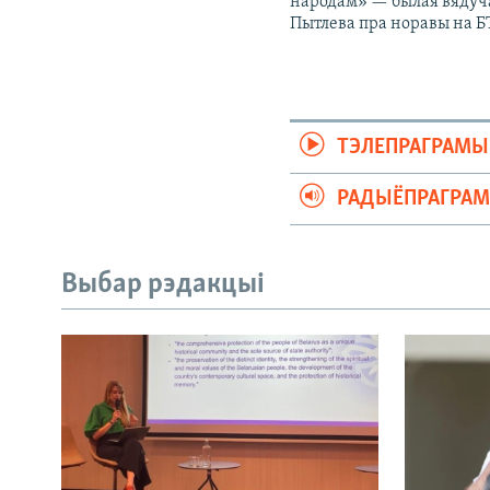
народам» — былая вядуч
Пытлева пра норавы на Б
ТЭЛЕПРАГРАМЫ
РАДЫЁПРАГРА
Выбар рэдакцыі