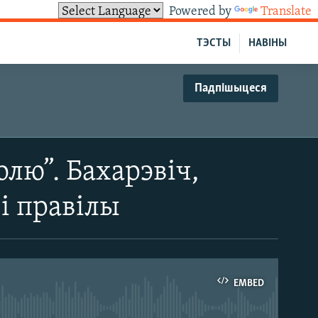
Powered by
Translate
ТЭСТЫ
НАВІНЫ
Падпішыцеся
лю”. Бахарэвіч,
 і правілы
EMBED
able