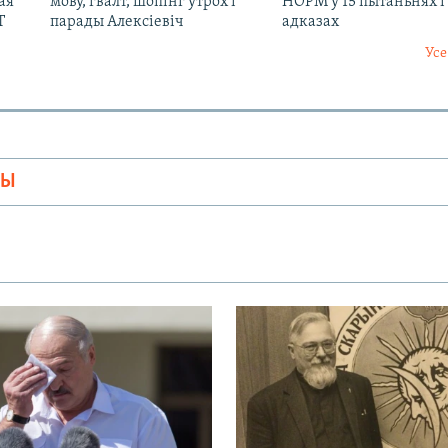
ая
мову, гвалт, шопінг утрох і
НОРМ у 15 пытаньнях і
Т
парады Алексіевіч
адказах
Усе
МЫ