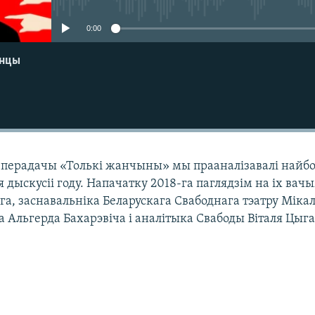
0:00
енцы
 перадачы «Толькі жанчыны» мы прааналізавалі найб
дыскусіі году. Напачатку 2018-га паглядзім на іх вач
а, заснавальніка Беларускага Свабоднага тэатру Міка
а Альгерда Бахарэвіча і аналітыка Свабоды Віталя Цыг