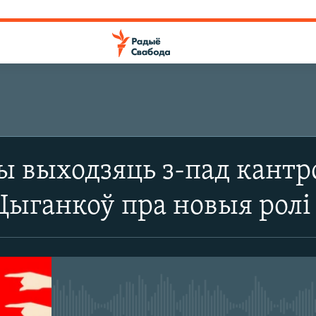
ПАДПІШЫЦЕСЯ
выходзяць з-пад кантро
SoundCloud
 Цыганкоў пра новыя ролі
CastBox
Падпішыся
No media source currently avail