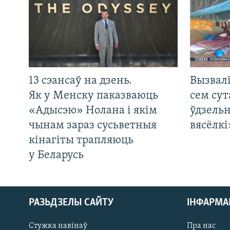
13 сэансаў на дзень.
Вызвалі
Як у Менску паказваюць
сем сут
«Адысэю» Нолана і якім
ўдзельн
чынам зараз сусьветныя
вясёлкі
кінагіты трапляюць
у Беларусь
РАЗЬДЗЕЛЫ САЙТУ
ІНФАРМ
Стужка навінаў
Пра нас