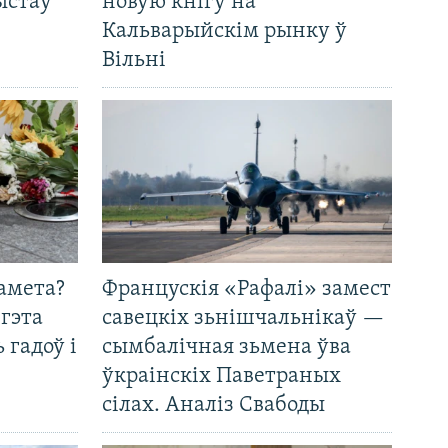
ыстаў
новую кнігу на
Кальварыйскім рынку ў
Вільні
амета?
Францускія «Рафалі» замест
 гэта
савецкіх зьнішчальнікаў —
 гадоў і
сымбалічная зьмена ўва
ўкраінскіх Паветраных
сілах. Аналіз Свабоды