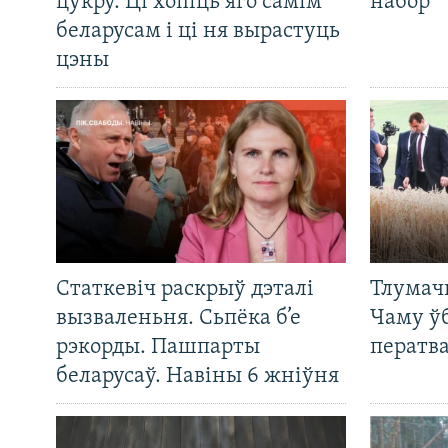
цукру. Ці хопіць яго самім
набор
беларусам і ці ня вырастуць
цэны
Статкевіч раскрыў дэталі
Тлумач
вызваленьня. Сьпёка б’е
Чаму ў
рэкорды. Пашпарты
ператв
беларусаў. Навіны 6 жніўня