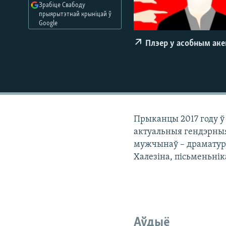
Зрабіце Свабоду
КАЛЯНДАР
НА ХВАЛЯХ СВАБОДЫ
прыярытэтнай крыніцай ў
Google
Плэер у асобным ак
Прыканцы 2017 году ў
актуальныя гендэрныя 
мужчынаў – драматург
Халезіна, пісьменьнік
Аўдыё