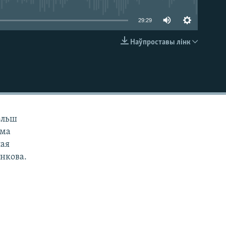
29:29
Наўпроставы лінк
EMBED
ольш
ыма
лая
анкова.