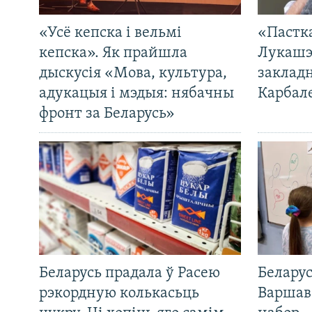
«Усё кепска і вельмі
«Пастка
кепска». Як прайшла
Лукашэ
дыскусія «Мова, культура,
закладн
адукацыя і мэдыя: нябачны
Карбал
фронт за Беларусь»
Беларусь прадала ў Расею
Беларус
рэкордную колькасьць
Варшав