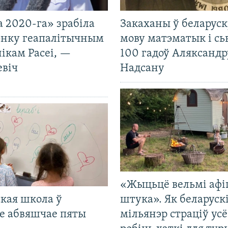
 2020-га» зрабіла
Закаханы ў беларус
нку геапалітычным
мову матэматык і сь
ікам Расеі, —
100 гадоў Аляксандр
евіч
Надсану
«Жыцьцё вельмі афі
кая школа ў
штука». Як беларуск
е абвяшчае пяты
мільянэр страціў усё