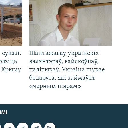
і сувязі,
Шантажаваў украінскіх
одзіць
валянтэраў, вайскоўцаў,
а Крыму
палітыкаў. Украіна шукае
беларуса, які займаўся
«чорным піярам»
ЯМІ