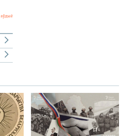
 аўдыё