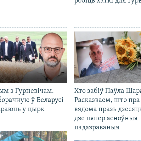
робіць хаткі для тур
ым з Гурневічам.
Хто забіў Паўла Шар
борачную ў Беларусі
Расказваем, што пра
араюць у цырк
вядома празь дзесяць
дзе цяпер асноўныя
падазраваныя