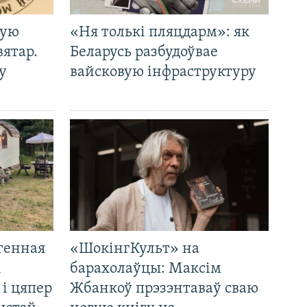
кую
«Ня толькі пляцдарм»: як
вятар.
Беларусь разбудоўвае
у
вайсковую інфраструктуру
генная
«ШокінгКульт» на
і
барахолаўцы: Максім
 і цяпер
Жбанкоў прэзэнтаваў сваю