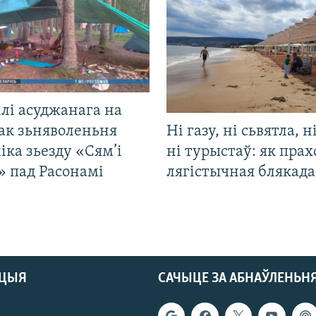
лі асуджанага на
ак зьняволеньня
Ні газу, ні сьвятла, н
іка зьезду «Сям’і
ні турыстаў: як прах
» пад Расонамі
лягістычная блякад
АЦЫЯ
САЧЫЦЕ ЗА АБНАЎЛЕНЬН