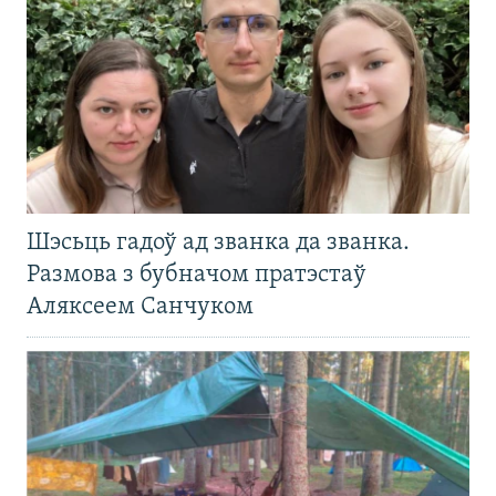
Шэсьць гадоў ад званка да званка.
Размова з бубначом пратэстаў
Аляксеем Санчуком