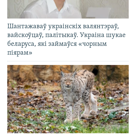
Шантажаваў украінскіх валянтэраў,
вайскоўцаў, палітыкаў. Украіна шукае
беларуса, які займаўся «чорным
піярам»