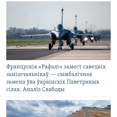
Францускія «Рафалі» замест савецкіх
зьнішчальнікаў — сымбалічная
зьмена ўва ўкраінскіх Паветраных
сілах. Аналіз Свабоды