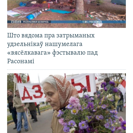
Што вядома пра затрыманых
удзельнікаў нашумелага
«вясёлкавага» фэстывалю пад
Расонамі