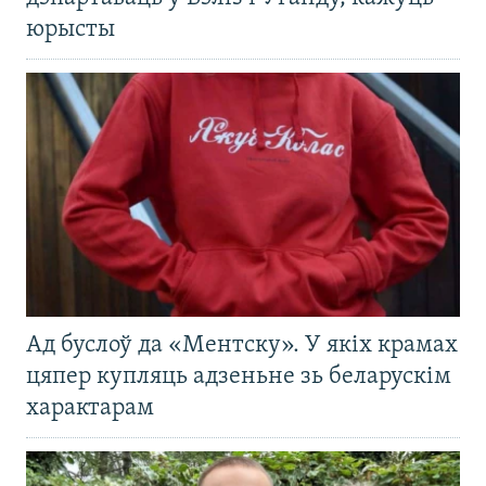
юрысты
Ад буслоў да «Ментску». У якіх крамах
цяпер купляць адзеньне зь беларускім
характарам