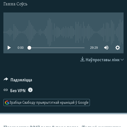
КУЛЬТУРА
МОВА
Ганна Соўсь
КАЛЯНДАР
НА ХВАЛЯХ СВАБОДЫ
No media source currently available
0:00
29:29
Наўпроставы лінк
Падзяліцца
Без VPN
Зрабіце Свабоду прыярытэтнай крыніцай ў Google