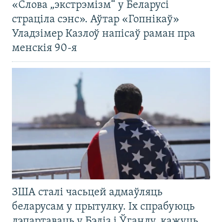
«Слова „экстрэмізм“ у Беларусі
страціла сэнс». Аўтар «Гопнікаў»
Уладзімер Казлоў напісаў раман пра
менскія 90-я
ЗША сталі часьцей адмаўляць
беларусам у прытулку. Іх спрабуюць
дэпартаваць у Бэліз і Ўганду, кажуць