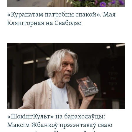
«Курапатам патрэбны спакой». Мая
Кляшторная на Свабодзе
«ШокінгКульт» на барахолаўцы:
Максім Жбанкоў прэзэнтаваў сваю