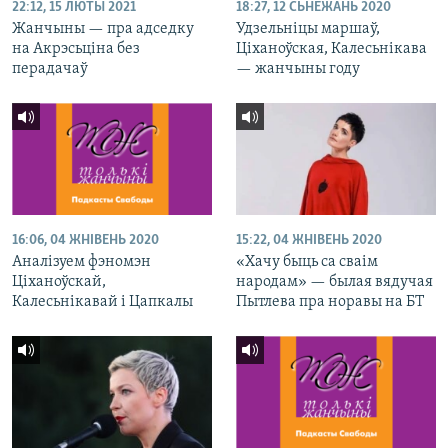
22:12, 15 ЛЮТЫ 2021
18:27, 12 СЬНЕЖАНЬ 2020
Жанчыны — пра адседку
Удзельніцы маршаў,
на Акрэсьціна без
Ціханоўская, Калесьнікава
перадачаў
— жанчыны году
16:06, 04 ЖНІВЕНЬ 2020
15:22, 04 ЖНІВЕНЬ 2020
Аналізуем фэномэн
«Хачу быць са сваім
Ціханоўскай,
народам» — былая вядучая
Калесьнікавай і Цапкалы
Пытлева пра норавы на БТ