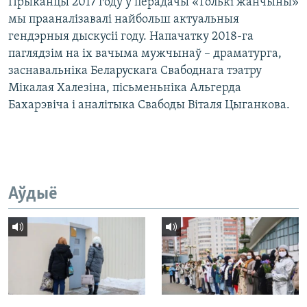
Прыканцы 2017 году ў перадачы «Толькі жанчыны»
мы прааналізавалі найбольш актуальныя
гендэрныя дыскусіі году. Напачатку 2018-га
паглядзім на іх вачыма мужчынаў – драматурга,
заснавальніка Беларускага Свабоднага тэатру
Мікалая Халезіна, пісьменьніка Альгерда
Бахарэвіча і аналітыка Свабоды Віталя Цыганкова.
Аўдыё