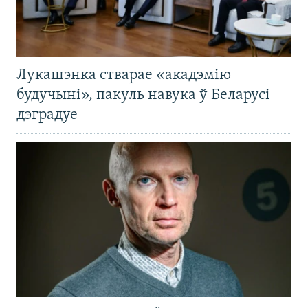
Лукашэнка стварае «акадэмію
будучыні», пакуль навука ў Беларусі
дэградуе