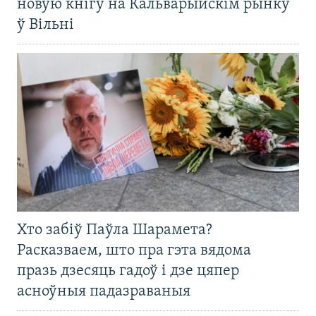
новую кнігу на Кальварыйскім рынку
ў Вільні
Хто забіў Паўла Шарамета?
Расказваем, што пра гэта вядома
празь дзесяць гадоў і дзе цяпер
асноўныя падазраваныя