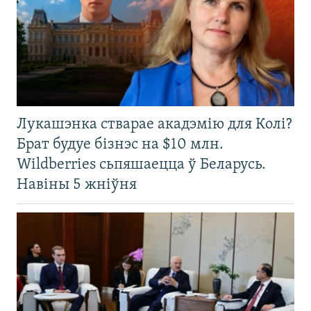
Лукашэнка стварае акадэмію для Колі?
Брат будуе бізнэс на $10 млн.
Wildberries сьпяшаецца ў Беларусь.
Навіны 5 жніўня