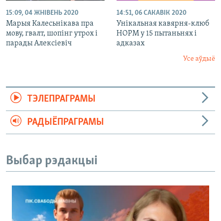
15:09, 04 ЖНІВЕНЬ 2020
14:51, 06 САКАВІК 2020
Марыя Калесьнікава пра
Унікальная кавярня-клюб
мову, гвалт, шопінг утрох і
НОРМ у 15 пытаньнях і
парады Алексіевіч
адказах
Усе аўдыё
ТЭЛЕПРАГРАМЫ
РАДЫЁПРАГРАМЫ
Выбар рэдакцыі