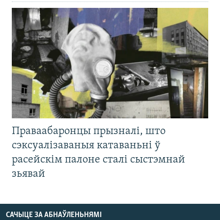
Праваабаронцы прызналі, што
сэксуалізаваныя катаваньні ў
расейскім палоне сталі сыстэмнай
зьявай
САЧЫЦЕ ЗА АБНАЎЛЕНЬНЯМІ