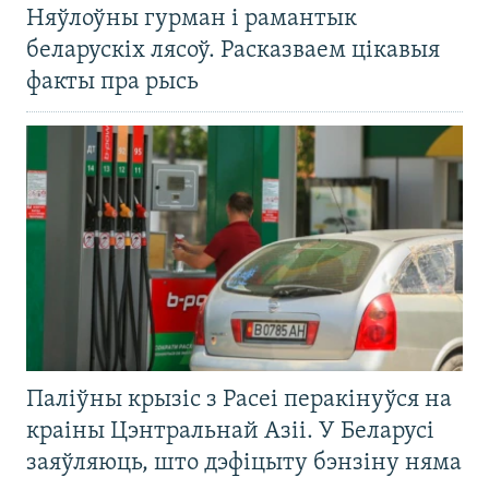
Няўлоўны гурман і рамантык
беларускіх лясоў. Расказваем цікавыя
факты пра рысь
Паліўны крызіс з Расеі перакінуўся на
краіны Цэнтральнай Азіі. У Беларусі
заяўляюць, што дэфіцыту бэнзіну няма