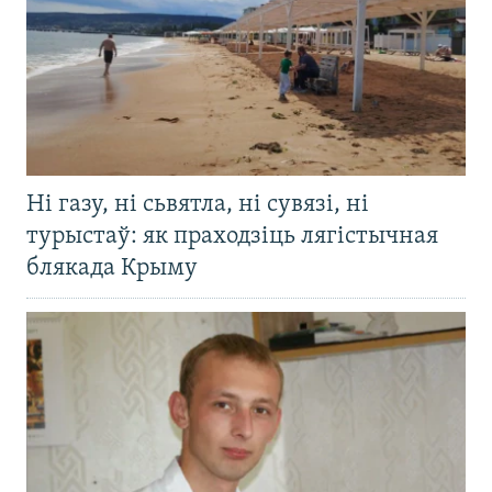
Ні газу, ні сьвятла, ні сувязі, ні
турыстаў: як праходзіць лягістычная
блякада Крыму