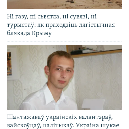
Ні газу, ні сьвятла, ні сувязі, ні
турыстаў: як праходзіць лягістычная
блякада Крыму
Шантажаваў украінскіх валянтэраў,
вайскоўцаў, палітыкаў. Украіна шукае