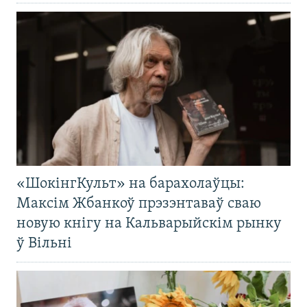
«ШокінгКульт» на барахолаўцы:
Максім Жбанкоў прэзэнтаваў сваю
новую кнігу на Кальварыйскім рынку
ў Вільні