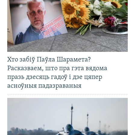
Хто забіў Паўла Шарамета?
Расказваем, што пра гэта вядома
празь дзесяць гадоў і дзе цяпер
асноўныя падазраваныя