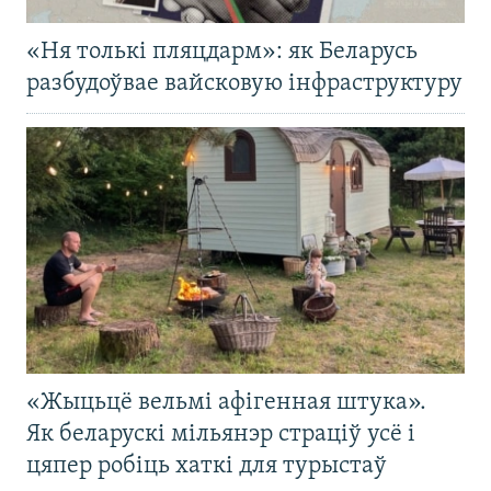
«Ня толькі пляцдарм»: як Беларусь
разбудоўвае вайсковую інфраструктуру
«Жыцьцё вельмі афігенная штука».
Як беларускі мільянэр страціў усё і
цяпер робіць хаткі для турыстаў