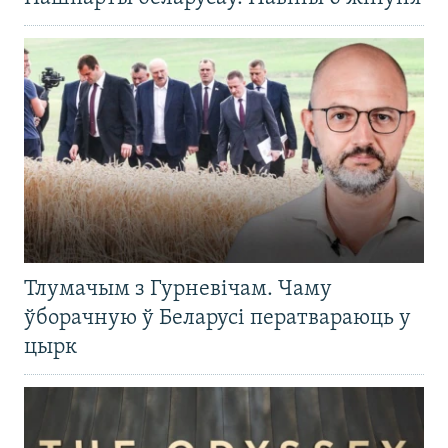
Тлумачым з Гурневічам. Чаму
ўборачную ў Беларусі ператвараюць у
цырк