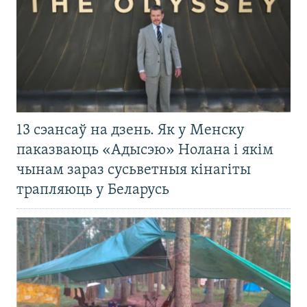
13 сэансаў на дзень. Як у Менску
паказваюць «Адысэю» Нолана і якім
чынам зараз сусьветныя кінагіты
трапляюць у Беларусь