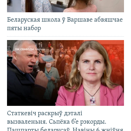
Беларуская школа ў Варшаве абвяшчае
пяты набор
Статкевіч раскрыў дэталі
вызваленьня. Сьпёка б’е рэкорды.
Пашпарты беларусаў. Навіны 6 жніўня