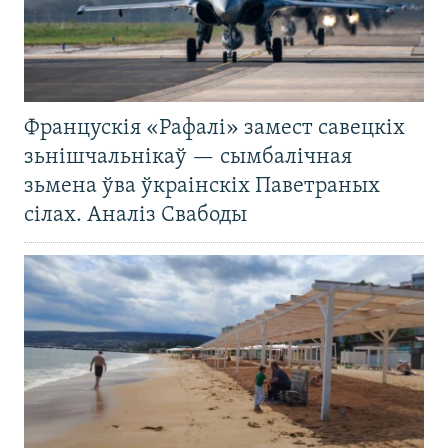
Францускія «Рафалі» замест савецкіх
зьнішчальнікаў — сымбалічная
зьмена ўва ўкраінскіх Паветраных
сілах. Аналіз Свабоды