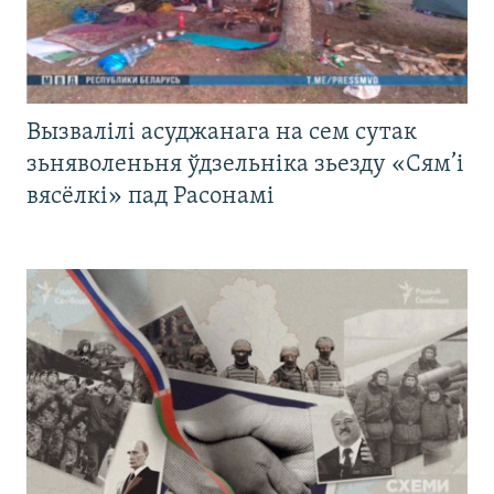
Вызвалілі асуджанага на сем сутак
зьняволеньня ўдзельніка зьезду «Сям’і
вясёлкі» пад Расонамі