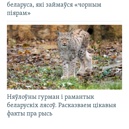
беларуса, які займаўся «чорным
піярам»
Няўлоўны гурман і рамантык
беларускіх лясоў. Расказваем цікавыя
факты пра рысь