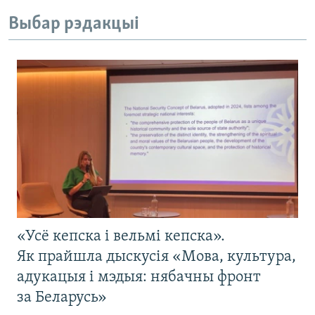
Выбар рэдакцыі
«Усё кепска і вельмі кепска».
Як прайшла дыскусія «Мова, культура,
адукацыя і мэдыя: нябачны фронт
за Беларусь»