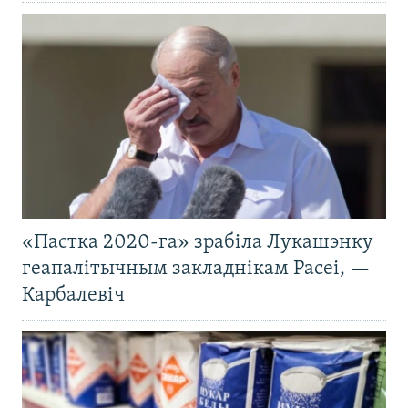
«Пастка 2020-га» зрабіла Лукашэнку
геапалітычным закладнікам Расеі, —
Карбалевіч