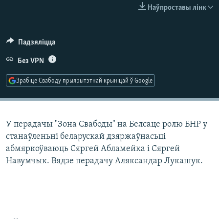
КУЛЬТУРА
МОВА
Наўпроставы лінк
КАЛЯНДАР
НА ХВАЛЯХ СВАБОДЫ
Падзяліцца
Без VPN
Зрабіце Свабоду прыярытэтнай крыніцай ў Google
У перадачы "Зона Свабоды" на Белсаце ролю БНР у
станаўленьні беларускай дзяржаўнасьці
абмяркоўваюць Сяргей Абламейка і Сяргей
Навумчык. Вядзе перадачу Аляксандар Лукашук.