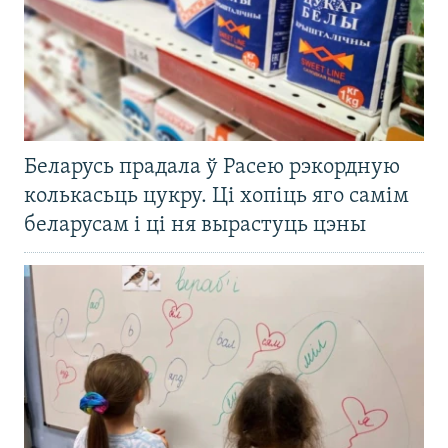
Беларусь прадала ў Расею рэкордную
колькасьць цукру. Ці хопіць яго самім
беларусам і ці ня вырастуць цэны