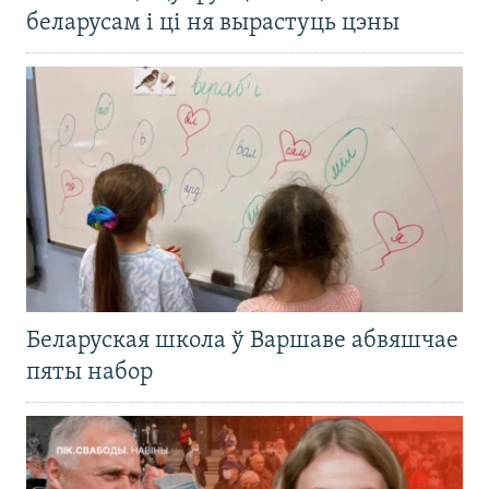
беларусам і ці ня вырастуць цэны
Беларуская школа ў Варшаве абвяшчае
пяты набор