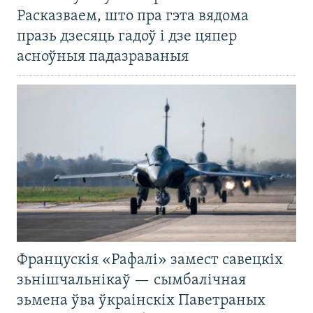
Расказваем, што пра гэта вядома
празь дзесяць гадоў і дзе цяпер
асноўныя падазраваныя
Францускія «Рафалі» замест савецкіх
зьнішчальнікаў — сымбалічная
зьмена ўва ўкраінскіх Паветраных