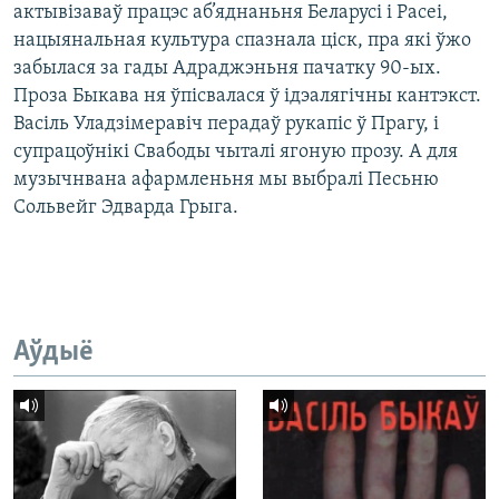
актывізаваў працэс аб’яднаньня Беларусі і Расеі,
нацыянальная культура спазнала ціск, пра які ўжо
забылася за гады Адраджэньня пачатку 90-ых.
Проза Быкава ня ўпісвалася ў ідэалягічны кантэкст.
Васіль Уладзімеравіч перадаў рукапіс ў Прагу, і
супрацоўнікі Свабоды чыталі ягоную прозу. А для
музычнвана афармленьня мы выбралі Песьню
Сольвейг Эдварда Грыга.
Аўдыё