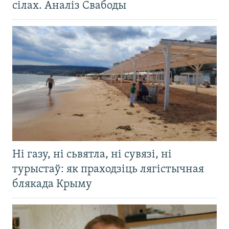
сілах. Аналіз Свабоды
Ні газу, ні сьвятла, ні сувязі, ні
турыстаў: як праходзіць лягістычная
блякада Крыму