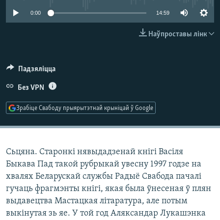
КУЛЬТУРА
МОВА
0:00
14:59
КАЛЯНДАР
НА ХВАЛЯХ СВАБОДЫ
Наўпроставы лінк
Падзяліцца
Без VPN
Зрабіце Свабоду прыярытэтнай крыніцай ў Google
Сьцяна. Старонкі нявыдадзенай кнігі Васіля
Быкава Пад такой рубрыкай увесну 1997 годзе на
хвалях Беларускай службы Радыё Свабода пачалі
гучаць фрагмэнты кнігі, якая была ўнесеная ў плян
выдавецтва Мастацкая літаратура, але потым
выкінутая зь яе. У той год Аляксандар Лукашэнка