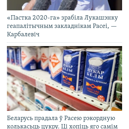
«Пастка 2020-га» зрабіла Лукашэнку
геапалітычным закладнікам Расеі, —
Карбалевіч
Беларусь прадала ў Расею рэкордную
колькасьць цукру. Ці хопіць яго самім