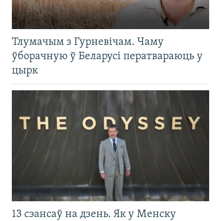
Тлумачым з Гурневічам. Чаму
ўборачную ў Беларусі ператвараюць у
цырк
13 сэансаў на дзень. Як у Менску