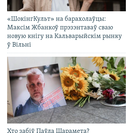
«ШокінгКульт» на барахолаўцы:
Максім Жбанкоў прэзэнтаваў сваю
новую кнігу на Кальварыйскім рынку
ў Вільні
Хто забіў Паўла Шарамета?