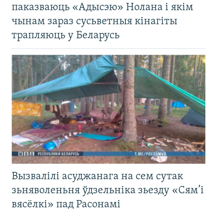
паказваюць «Адысэю» Нолана і якім
чынам зараз сусьветныя кінагіты
трапляюць у Беларусь
Вызвалілі асуджанага на сем сутак
зьняволеньня ўдзельніка зьезду «Сям’і
вясёлкі» пад Расонамі