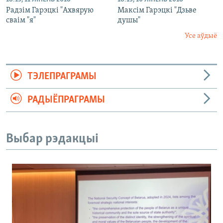
Радзім Гарэцкі "Ахвярую
Максім Гарэцкі "Дзьве
сваім "я"
душы"
Усе аўдыё
ТЭЛЕПРАГРАМЫ
РАДЫЁПРАГРАМЫ
Выбар рэдакцыі