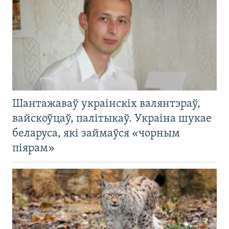
Шантажаваў украінскіх валянтэраў,
вайскоўцаў, палітыкаў. Украіна шукае
беларуса, які займаўся «чорным
піярам»