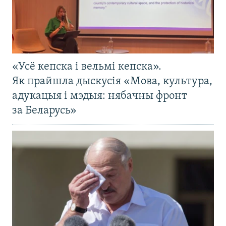
«Усё кепска і вельмі кепска».
Як прайшла дыскусія «Мова, культура,
адукацыя і мэдыя: нябачны фронт
за Беларусь»