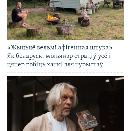
«Жыцьцё вельмі афігенная штука».
Як беларускі мільянэр страціў усё і
цяпер робіць хаткі для турыстаў