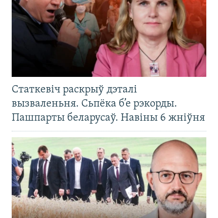
Статкевіч раскрыў дэталі
вызваленьня. Сьпёка б’е рэкорды.
Пашпарты беларусаў. Навіны 6 жніўня