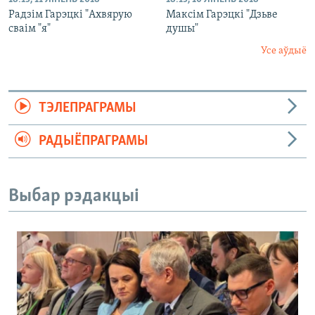
Радзім Гарэцкі "Ахвярую
Максім Гарэцкі "Дзьве
сваім "я"
душы"
Усе аўдыё
ТЭЛЕПРАГРАМЫ
РАДЫЁПРАГРАМЫ
Выбар рэдакцыі