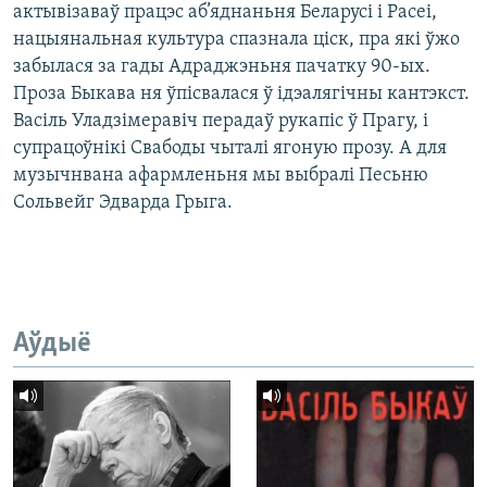
актывізаваў працэс аб’яднаньня Беларусі і Расеі,
нацыянальная культура спазнала ціск, пра які ўжо
забылася за гады Адраджэньня пачатку 90-ых.
Проза Быкава ня ўпісвалася ў ідэалягічны кантэкст.
Васіль Уладзімеравіч перадаў рукапіс ў Прагу, і
супрацоўнікі Свабоды чыталі ягоную прозу. А для
музычнвана афармленьня мы выбралі Песьню
Сольвейг Эдварда Грыга.
Аўдыё