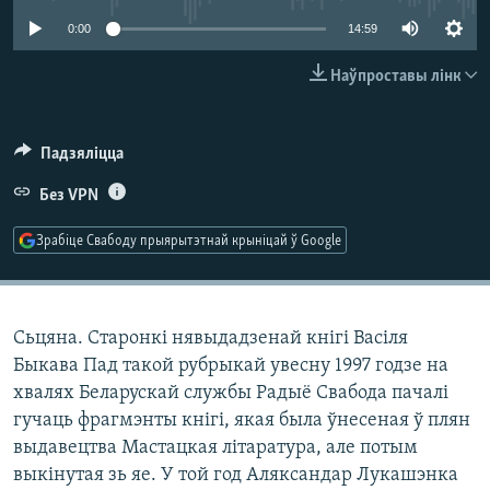
КУЛЬТУРА
МОВА
0:00
14:59
КАЛЯНДАР
НА ХВАЛЯХ СВАБОДЫ
Наўпроставы лінк
Падзяліцца
Без VPN
Зрабіце Свабоду прыярытэтнай крыніцай ў Google
Сьцяна. Старонкі нявыдадзенай кнігі Васіля
Быкава Пад такой рубрыкай увесну 1997 годзе на
хвалях Беларускай службы Радыё Свабода пачалі
гучаць фрагмэнты кнігі, якая была ўнесеная ў плян
выдавецтва Мастацкая літаратура, але потым
выкінутая зь яе. У той год Аляксандар Лукашэнка