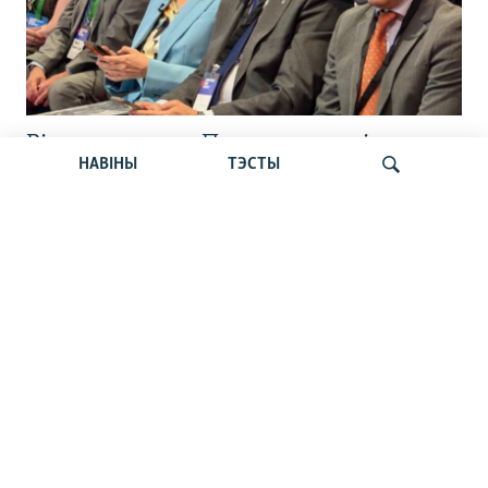
Відэарэпартаж: Плян апазыцыі на
НАВІНЫ
ТЭСТЫ
выпадак зьнікненьня рэжыму: што
чакае Беларусь?
Шукаць