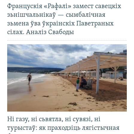
Францускія «Рафалі» замест савецкіх
зьнішчальнікаў — сымбалічная
зьмена ўва ўкраінскіх Паветраных
сілах. Аналіз Свабоды
Ні газу, ні сьвятла, ні сувязі, ні
турыстаў: як праходзіць лягістычная