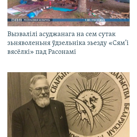
Вызвалілі асуджанага на сем сутак
зьняволеньня ўдзельніка зьезду «Сям’і
вясёлкі» пад Расонамі