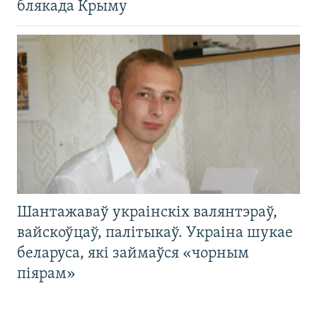
блякада Крыму
Шантажаваў украінскіх валянтэраў,
вайскоўцаў, палітыкаў. Украіна шукае
беларуса, які займаўся «чорным
піярам»