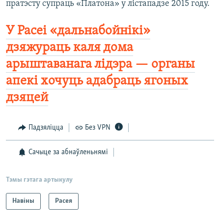
пратэсту супраць «Платона» у лістападзе 2015 году.
У Расеі «дальнабойнікі»
дзяжураць каля дома
арыштаванага лідэра — органы
апекі хочуць адабраць ягоных
дзяцей
Падзяліцца
Без VPN
Сачыце за абнаўленьнямі
Тэмы гэтага артыкулу
Навіны
Расея