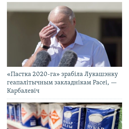
«Пастка 2020-га» зрабіла Лукашэнку
геапалітычным закладнікам Расеі, —
Карбалевіч