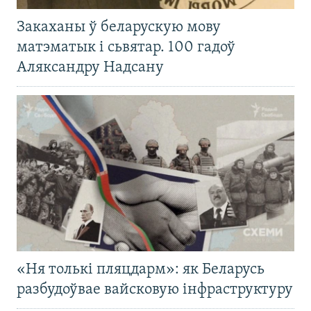
Закаханы ў беларускую мову
матэматык і сьвятар. 100 гадоў
Аляксандру Надсану
«Ня толькі пляцдарм»: як Беларусь
разбудоўвае вайсковую інфраструктуру