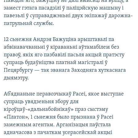
Паводле яго, Бажуціну не далі выйсьці на вуліцу, а
замест гэтага пасадзілі ў паліцэйскую машыну і
павезьлі ў суправаджэньні двух экіпажаў дарожна-
патрульнай службы.
12 сьнежня Андрэя Бажуціна арыштавалі па
абвінавачваньні ў кіраваньні аўтамабілем без
правоў, якіх яго пазбавілі пасьля акцый пратэсту
супраць будаўніцтва платнай магістралі ў
Пецярбургу — так званага Заходняга хуткаснага
дыямэтру.
Аб’яднаньне перавозчыкаў Расеі, якое выступае
супраць увядзеньня збору для
кіроўцаў-«дальнабойнікаў» праз сыстэму
«Платон», 1 сьнежня было прызнана ў Расеі
замежным агентам. Арганізацыя паўстала
адначасова з пачаткам усерасейскай акцыі