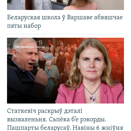
Беларуская школа ў Варшаве абвяшчае
пяты набор
Статкевіч раскрыў дэталі
вызваленьня. Сьпёка б’е рэкорды.
Пашпарты беларусаў. Навіны 6 жніўня