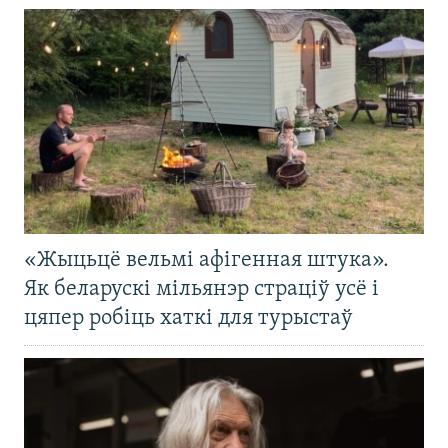
«Жыцьцё вельмі афігенная штука».
Як беларускі мільянэр страціў усё і
цяпер робіць хаткі для турыстаў