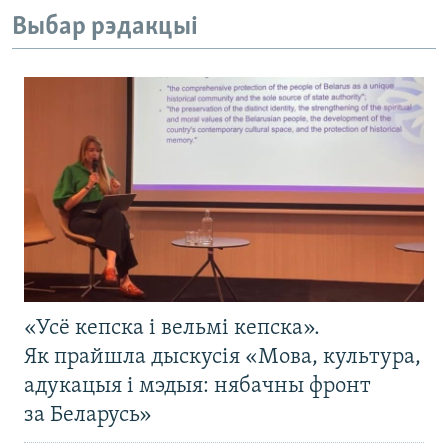
Выбар рэдакцыі
«Усё кепска і вельмі кепска».
Як прайшла дыскусія «Мова, культура,
адукацыя і мэдыя: нябачны фронт
за Беларусь»