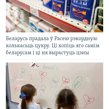
Беларусь прадала ў Расею рэкордную
колькасьць цукру. Ці хопіць яго самім
беларусам і ці ня вырастуць цэны