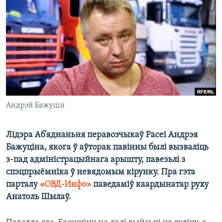
КУЛЬТУРА
МОВА
КАЛЯНДАР
НА ХВАЛЯХ СВАБОДЫ
Андрэй Бажуцін
Лідэра Аб’яднаньня перавозчыкаў Расеі Андрэя
Бажуціна, якога ў аўторак павінны былі вызваліць
з-пад адміністрацыйнага арышту, павезьлі з
спэцпрыёмніка ў невядомым кірунку. Пра гэта
парталу
«ОВД-Инфо»
паведаміў каардынатар руху
Анатоль Шылаў.