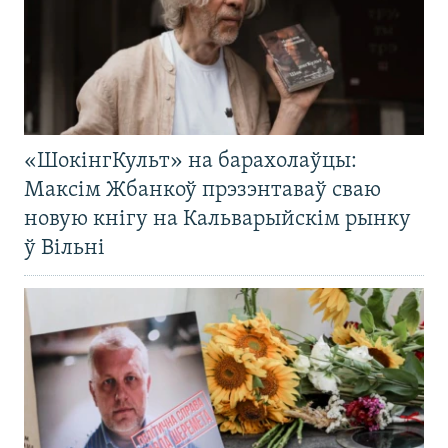
«ШокінгКульт» на барахолаўцы:
Максім Жбанкоў прэзэнтаваў сваю
новую кнігу на Кальварыйскім рынку
ў Вільні