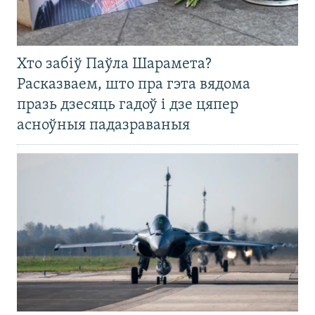
Хто забіў Паўла Шарамета?
Расказваем, што пра гэта вядома
празь дзесяць гадоў і дзе цяпер
асноўныя падазраваныя