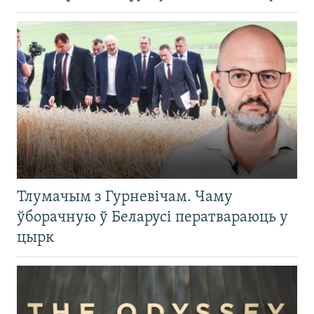
Тлумачым з Гурневічам. Чаму
ўборачную ў Беларусі ператвараюць у
цырк