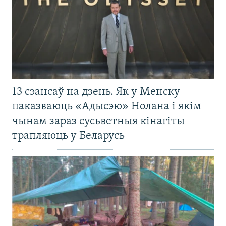
13 сэансаў на дзень. Як у Менску
паказваюць «Адысэю» Нолана і якім
чынам зараз сусьветныя кінагіты
трапляюць у Беларусь