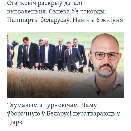
Статкевіч раскрыў дэталі
вызваленьня. Сьпёка б’е рэкорды.
Пашпарты беларусаў. Навіны 6 жніўня
Тлумачым з Гурневічам. Чаму
ўборачную ў Беларусі ператвараюць у
цырк