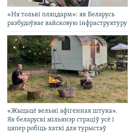
«Ня толькі пляцдарм»: як Беларусь
разбудоўвае вайсковую інфраструктуру
«Жыцьцё вельмі афігенная штука».
Як беларускі мільянэр страціў усё і
цяпер робіць хаткі для турыстаў