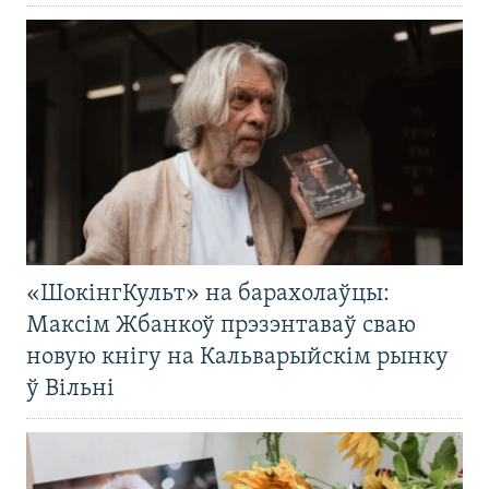
«ШокінгКульт» на барахолаўцы:
Максім Жбанкоў прэзэнтаваў сваю
новую кнігу на Кальварыйскім рынку
ў Вільні