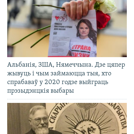
Альбанія, ЗША, Нямеччына. Дзе цяпер
жывуць і чым займаюцца тыя, хто
спрабаваў у 2020 годзе выйграць
прэзыдэнцкія выбары