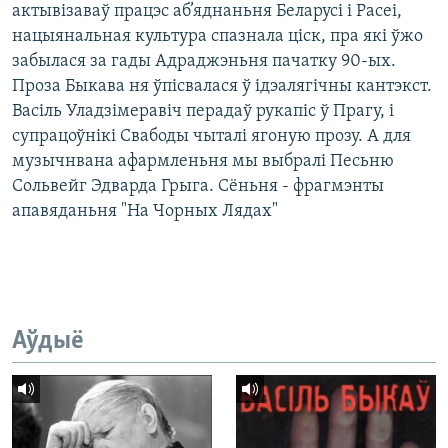
актывізаваў працэс аб’яднаньня Беларусі і Расеі,
нацыянальная культура спазнала ціск, пра які ўжо
забылася за гады Адраджэньня пачатку 90-ых.
Проза Быкава ня ўпісвалася ў ідэалягічны кантэкст.
Васіль Уладзімеравіч перадаў рукапіс ў Прагу, і
супрацоўнікі Свабоды чыталі ягоную прозу. А для
музычнвана афармленьня мы выбралі Песьню
Сольвейг Эдварда Грыга. Сёньня - фрагмэнты
апавяданьня "На Чорных Лядах"
Аўдыё