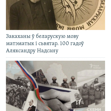
Закаханы ў беларускую мову
матэматык і сьвятар. 100 гадоў
Аляксандру Надсану