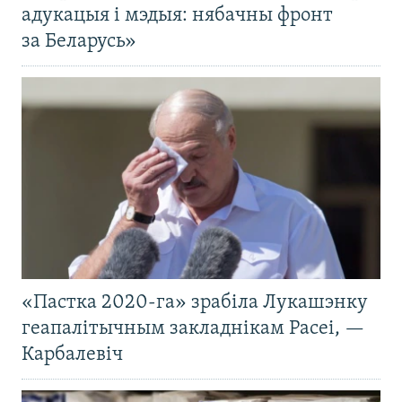
адукацыя і мэдыя: нябачны фронт
за Беларусь»
«Пастка 2020-га» зрабіла Лукашэнку
геапалітычным закладнікам Расеі, —
Карбалевіч