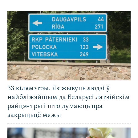
33 кілямэтры. Як жывуць людзі ў
найбліжэйшым да Беларусі латвійскім
райцэнтры і што думаюць пра
закрыцьцё мяжы