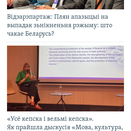
Відэарэпартаж: Плян апазыцыі на
выпадак зьнікненьня рэжыму: што
чакае Беларусь?
«Усё кепска і вельмі кепска».
Як прайшла дыскусія «Мова, культура,