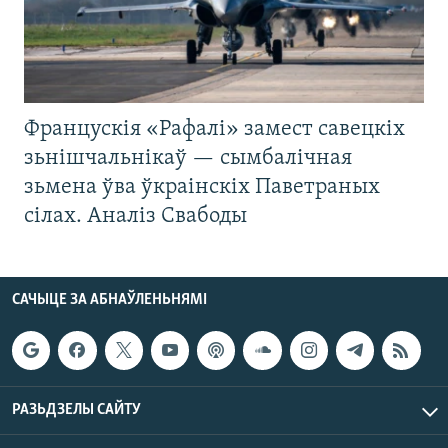
Францускія «Рафалі» замест савецкіх
зьнішчальнікаў — сымбалічная
зьмена ўва ўкраінскіх Паветраных
сілах. Аналіз Свабоды
САЧЫЦЕ ЗА АБНАЎЛЕНЬНЯМІ
РАЗЬДЗЕЛЫ САЙТУ