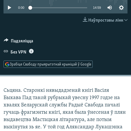
КУЛЬТУРА
МОВА
0:00
14:59
КАЛЯНДАР
НА ХВАЛЯХ СВАБОДЫ
Наўпроставы лінк
Падзяліцца
Без VPN
Зрабіце Свабоду прыярытэтнай крыніцай ў Google
Сьцяна. Старонкі нявыдадзенай кнігі Васіля
Быкава Пад такой рубрыкай увесну 1997 годзе на
хвалях Беларускай службы Радыё Свабода пачалі
гучаць фрагмэнты кнігі, якая была ўнесеная ў плян
выдавецтва Мастацкая літаратура, але потым
выкінутая зь яе. У той год Аляксандар Лукашэнка