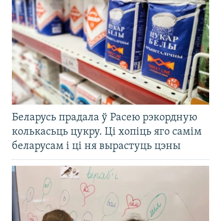
Беларусь прадала ў Расею рэкордную
колькасьць цукру. Ці хопіць яго самім
беларусам і ці ня вырастуць цэны