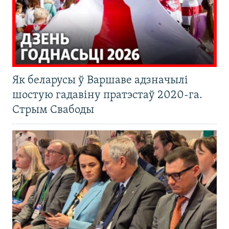
Як беларусы ў Варшаве адзначылі
шостую гадавіну пратэстаў 2020-га.
Стрым Свабоды