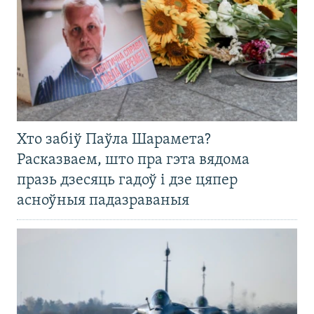
Хто забіў Паўла Шарамета?
Расказваем, што пра гэта вядома
празь дзесяць гадоў і дзе цяпер
асноўныя падазраваныя