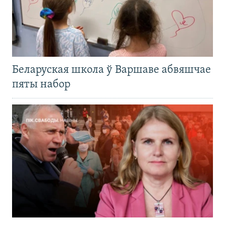
Беларуская школа ў Варшаве абвяшчае
пяты набор