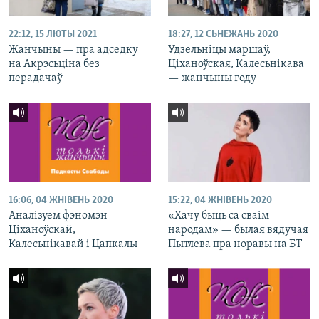
22:12, 15 ЛЮТЫ 2021
18:27, 12 СЬНЕЖАНЬ 2020
Жанчыны — пра адседку
Удзельніцы маршаў,
на Акрэсьціна без
Ціханоўская, Калесьнікава
перадачаў
— жанчыны году
16:06, 04 ЖНІВЕНЬ 2020
15:22, 04 ЖНІВЕНЬ 2020
Аналізуем фэномэн
«Хачу быць са сваім
Ціханоўскай,
народам» — былая вядучая
Калесьнікавай і Цапкалы
Пытлева пра норавы на БТ