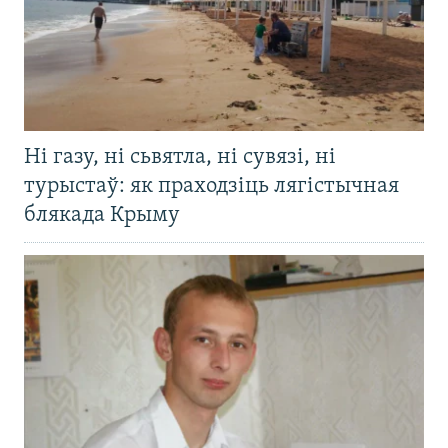
Ні газу, ні сьвятла, ні сувязі, ні
турыстаў: як праходзіць лягістычная
блякада Крыму