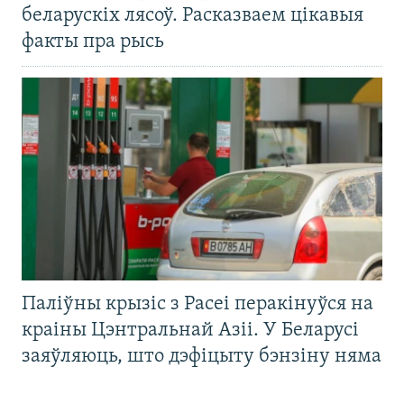
беларускіх лясоў. Расказваем цікавыя
факты пра рысь
Паліўны крызіс з Расеі перакінуўся на
краіны Цэнтральнай Азіі. У Беларусі
заяўляюць, што дэфіцыту бэнзіну няма