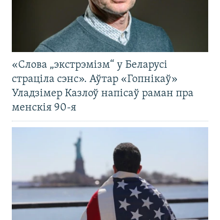
«Слова „экстрэмізм“ у Беларусі
страціла сэнс». Аўтар «Гопнікаў»
Уладзімер Казлоў напісаў раман пра
менскія 90-я