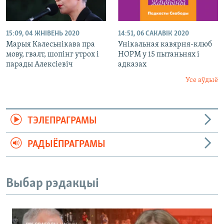
15:09, 04 ЖНІВЕНЬ 2020
14:51, 06 САКАВІК 2020
Марыя Калесьнікава пра
Унікальная кавярня-клюб
мову, гвалт, шопінг утрох і
НОРМ у 15 пытаньнях і
парады Алексіевіч
адказах
Усе аўдыё
ТЭЛЕПРАГРАМЫ
РАДЫЁПРАГРАМЫ
Выбар рэдакцыі