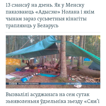
13 сэансаў на дзень. Як у Менску
паказваюць «Адысэю» Нолана і якім
чынам зараз сусьветныя кінагіты
трапляюць у Беларусь
Вызвалілі асуджанага на сем сутак
зьняволеньня ўдзельніка зьезду «Сям’і