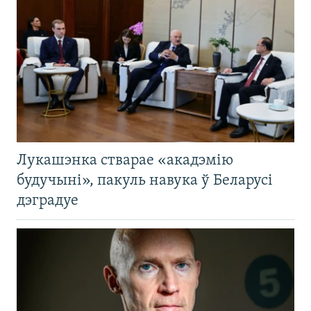
Лукашэнка стварае «акадэмію
будучыні», пакуль навука ў Беларусі
дэградуе