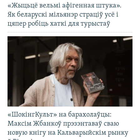
«Жыцьцё вельмі афігенная штука».
Як беларускі мільянэр страціў усё і
цяпер робіць хаткі для турыстаў
«ШокінгКульт» на барахолаўцы:
Максім Жбанкоў прэзэнтаваў сваю
новую кнігу на Кальварыйскім рынку