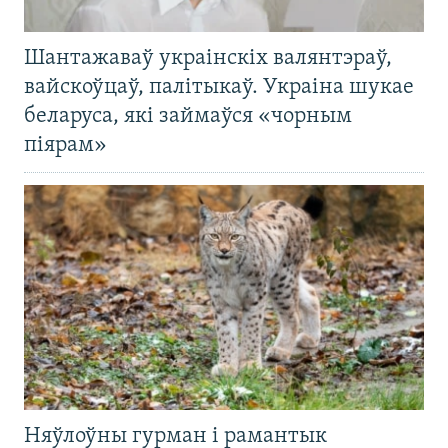
Шантажаваў украінскіх валянтэраў,
вайскоўцаў, палітыкаў. Украіна шукае
беларуса, які займаўся «чорным
піярам»
Няўлоўны гурман і рамантык