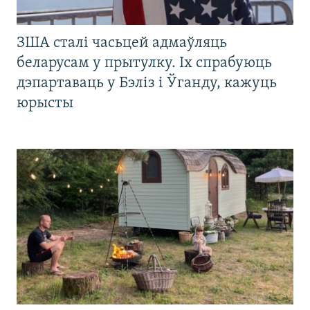
ЗША сталі часьцей адмаўляць
беларусам у прытулку. Іх спрабуюць
дэпартаваць у Бэліз і Ўганду, кажуць
юрысты