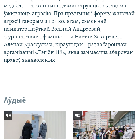
мэдаля, калі жанчыны дэманструюць і сьвядома
ўжываюць агрэсію. Пра прычыны і формы жаночай
агрэсіі гаворым з псыхолягам, сямейнай
псыхатэрапэўткай Вольгай Андрэевай,
журналісткай і фэміністкай Настай Захарэвіч і
Аленай Красоўскай, кіраўніцай Праваабарончай
арганізацыі «Рэгіён 119», якая займаецца абаронай
правоў зьняволеных.
Аўдыё