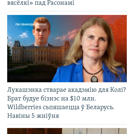
вясёлкі» пад Расонамі
Лукашэнка стварае акадэмію для Колі?
Брат будуе бізнэс на $10 млн.
Wildberries сьпяшаецца ў Беларусь.
Навіны 5 жніўня