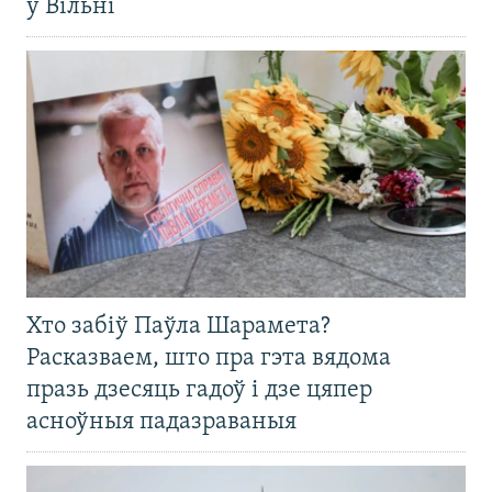
ў Вільні
Хто забіў Паўла Шарамета?
Расказваем, што пра гэта вядома
празь дзесяць гадоў і дзе цяпер
асноўныя падазраваныя