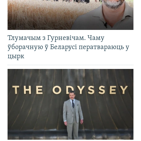
Тлумачым з Гурневічам. Чаму
ўборачную ў Беларусі ператвараюць у
цырк