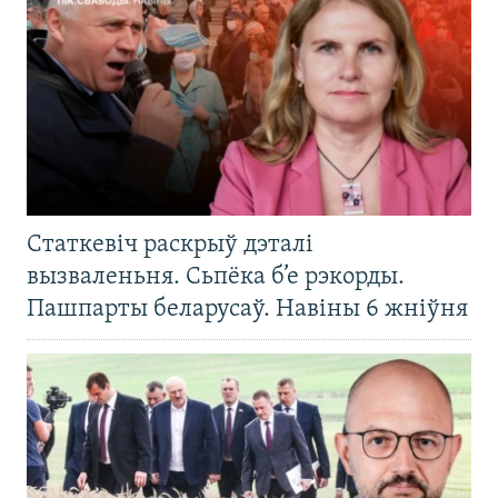
Статкевіч раскрыў дэталі
вызваленьня. Сьпёка б’е рэкорды.
Пашпарты беларусаў. Навіны 6 жніўня