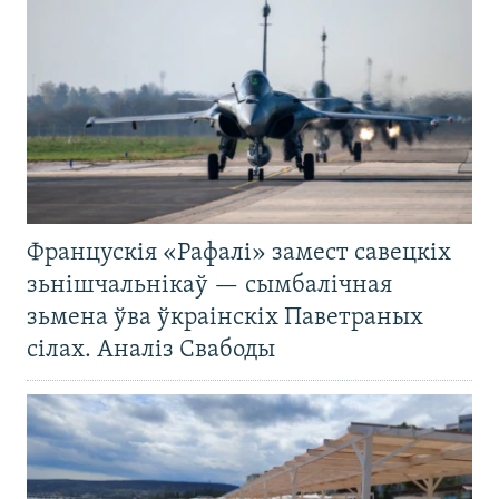
Францускія «Рафалі» замест савецкіх
зьнішчальнікаў — сымбалічная
зьмена ўва ўкраінскіх Паветраных
сілах. Аналіз Свабоды