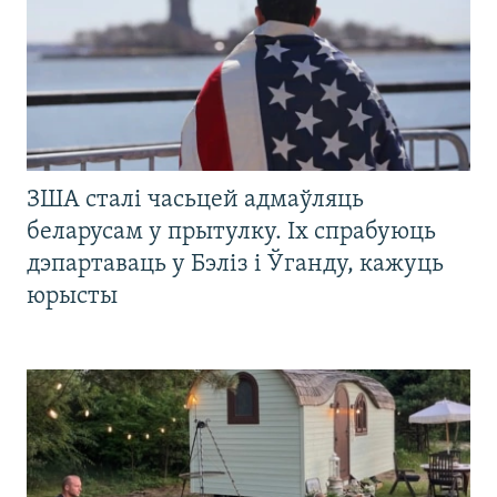
ЗША сталі часьцей адмаўляць
беларусам у прытулку. Іх спрабуюць
дэпартаваць у Бэліз і Ўганду, кажуць
юрысты