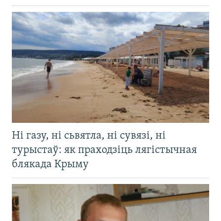
Ні газу, ні сьвятла, ні сувязі, ні
турыстаў: як праходзіць лягістычная
блякада Крыму