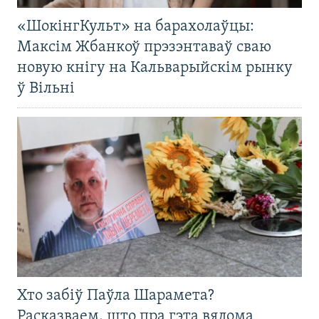
«ШокінгКульт» на барахолаўцы:
Максім Жбанкоў прэзэнтаваў сваю
новую кнігу на Кальварыйскім рынку
ў Вільні
Хто забіў Паўла Шарамета?
Расказваем, што пра гэта вядома