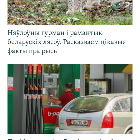
Няўлоўны гурман і рамантык
беларускіх лясоў. Расказваем цікавыя
факты пра рысь