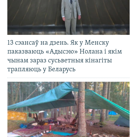
13 сэансаў на дзень. Як у Менску
паказваюць «Адысэю» Нолана і якім
чынам зараз сусьветныя кінагіты
трапляюць у Беларусь