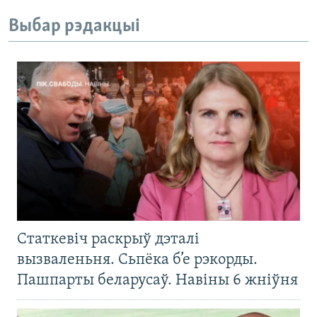
Выбар рэдакцыі
Статкевіч раскрыў дэталі
вызваленьня. Сьпёка б’е рэкорды.
Пашпарты беларусаў. Навіны 6 жніўня