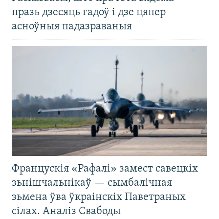
празь дзесяць гадоў і дзе цяпер
асноўныя падазраваныя
Францускія «Рафалі» замест савецкіх
зьнішчальнікаў — сымбалічная
зьмена ўва ўкраінскіх Паветраных
сілах. Аналіз Свабоды