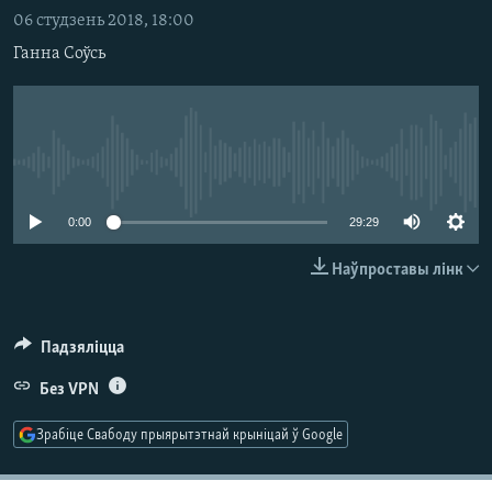
КУЛЬТУРА
МОВА
06 студзень 2018, 18:00
КАЛЯНДАР
НА ХВАЛЯХ СВАБОДЫ
Ганна Соўсь
No media source currently available
0:00
29:29
Наўпроставы лінк
Падзяліцца
Без VPN
Зрабіце Свабоду прыярытэтнай крыніцай ў Google