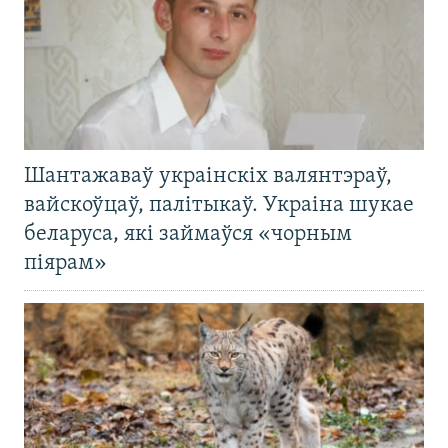
Шантажаваў украінскіх валянтэраў,
вайскоўцаў, палітыкаў. Украіна шукае
беларуса, які займаўся «чорным
піярам»