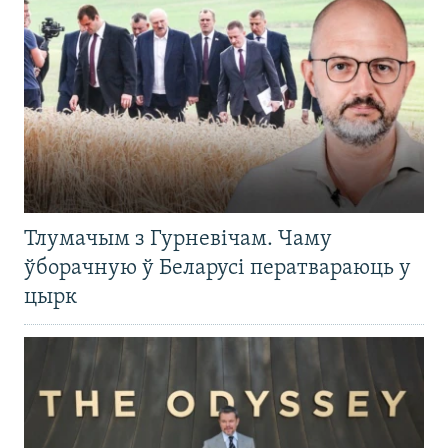
Тлумачым з Гурневічам. Чаму
ўборачную ў Беларусі ператвараюць у
цырк