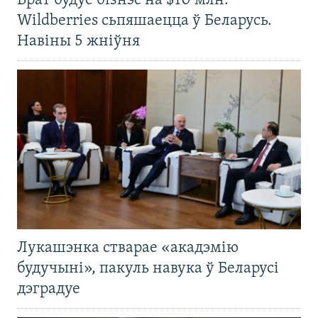
Брат будуе бізнэс на $10 млн.
Wildberries сьпяшаецца ў Беларусь.
Навіны 5 жніўня
Лукашэнка стварае «акадэмію
будучыні», пакуль навука ў Беларусі
дэградуе