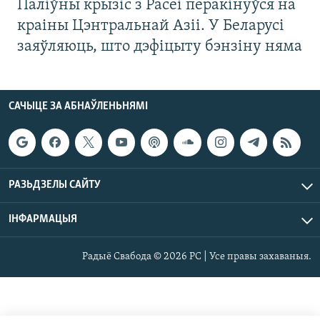
Паліўны крызіс з Расеі перакінуўся на
краіны Цэнтральнай Азіі. У Беларусі
заяўляюць, што дэфіцыту бэнзіну няма
САЧЫЦЕ ЗА АБНАЎЛЕНЬНЯМІ
РАЗЬДЗЕЛЫ САЙТУ
ІНФАРМАЦЫЯ
Радыё Свабода © 2026 РС | Усе правы захаваныя.