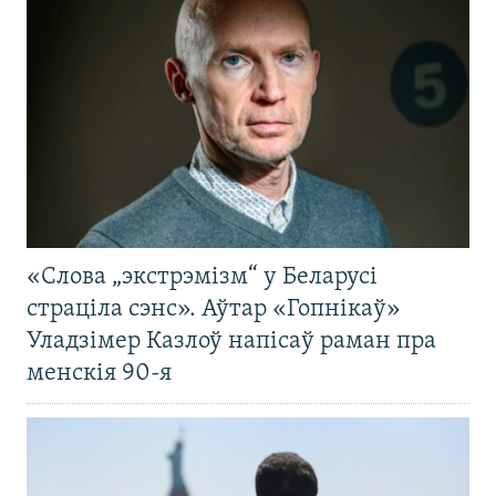
«Слова „экстрэмізм“ у Беларусі
страціла сэнс». Аўтар «Гопнікаў»
Уладзімер Казлоў напісаў раман пра
менскія 90-я