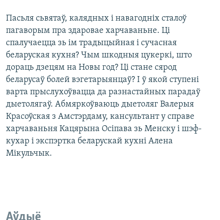
Пасьля сьвятаў, калядных і навагодніх сталоў
пагаворым пра здаровае харчаваньне. Ці
спалучаецца зь ім традыцыйная і сучасная
беларуская кухня? Чым шкодныя цукеркі, што
дораць дзецям на Новы год? Ці стане сярод
беларусаў болей вэгетарыянцаў? І ў якой ступені
варта прыслухоўвацца да разнастайных парадаў
дыетолягаў. Абмяркоўваюць дыетоляг Валерыя
Красоўская з Амстэрдаму, кансультант у справе
харчаваньня Кацярына Осіпава зь Менску і шэф-
кухар і экспэртка беларускай кухні Алена
Мікульчык.
Аўдыё