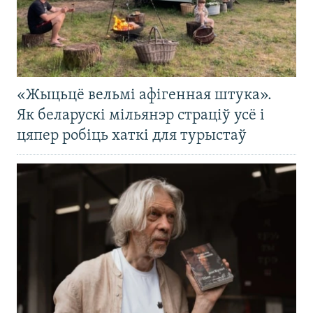
«Жыцьцё вельмі афігенная штука».
Як беларускі мільянэр страціў усё і
цяпер робіць хаткі для турыстаў