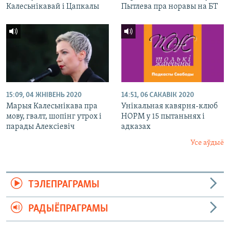
Калесьнікавай і Цапкалы
Пытлева пра норавы на БТ
15:09, 04 ЖНІВЕНЬ 2020
14:51, 06 САКАВІК 2020
Марыя Калесьнікава пра
Унікальная кавярня-клюб
мову, гвалт, шопінг утрох і
НОРМ у 15 пытаньнях і
парады Алексіевіч
адказах
Усе аўдыё
ТЭЛЕПРАГРАМЫ
РАДЫЁПРАГРАМЫ