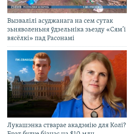
Вызвалілі асуджанага на сем сутак
зьняволеньня ўдзельніка зьезду «Сям’і
вясёлкі» пад Расонамі
Лукашэнка стварае акадэмію для Колі?