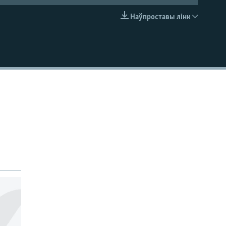
Наўпроставы лінк
EMBED