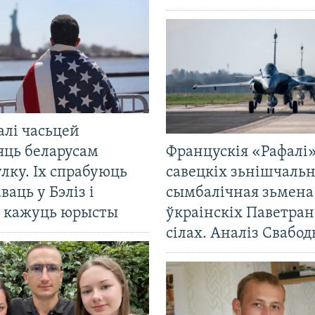
алі часьцей
яць беларусам
Францускія «Рафалі»
лку. Іх спрабуюць
савецкіх зьнішчаль
ваць у Бэліз і
сымбалічная зьмена
, кажуць юрысты
ўкраінскіх Паветра
сілах. Аналіз Свабо