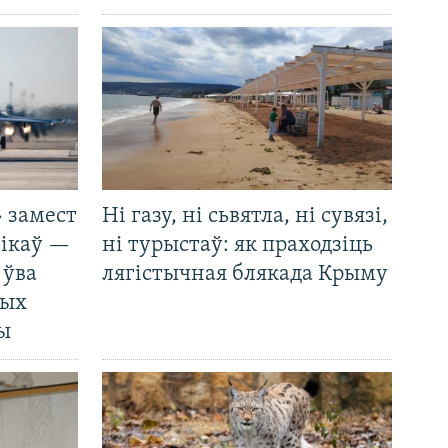
 замест
Ні газу, ні сьвятла, ні сувязі,
нікаў —
ні турыстаў: як праходзіць
 ўва
лягістычная блякада Крыму
ных
ды