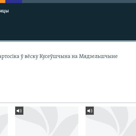
енцы
артосіка ў вёску Кусеўшчына на Мядзельшчыне