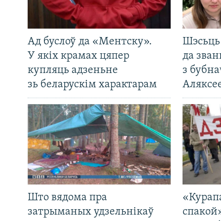
Ад буслоў да «Ментску».
Шэсьць 
У якіх крамах цяпер
да зван
купляць адзеньне
з бубна
зь беларускім характарам
Аляксе
Што вядома пра
«Курап
затрыманых удзельнікаў
спакой