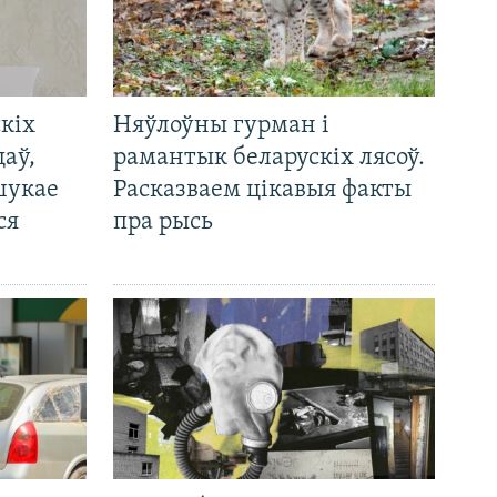
кіх
Няўлоўны гурман і
цаў,
рамантык беларускіх лясоў.
шукае
Расказваем цікавыя факты
ся
пра рысь