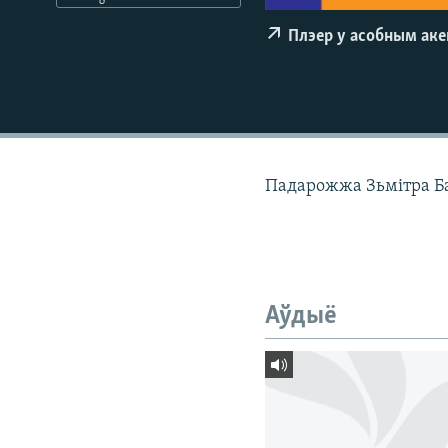
КАЛЯНДАР
НА ХВАЛЯХ СВАБОДЫ
Плэер у асобным ак
Падарожжа Зьмітра Б
Аўдыё