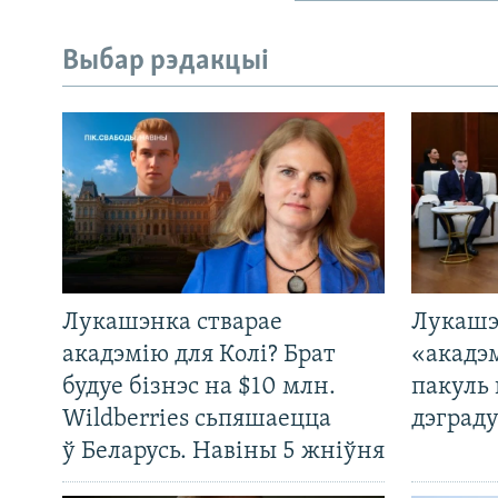
Выбар рэдакцыі
Лукашэнка стварае
Лукашэ
акадэмію для Колі? Брат
«акадэ
будуе бізнэс на $10 млн.
пакуль 
Wildberries сьпяшаецца
дэграду
ў Беларусь. Навіны 5 жніўня