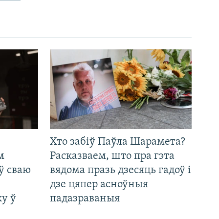
Хто забіў Паўла Шарамета?
м
Расказваем, што пра гэта
ў сваю
вядома празь дзесяць гадоў і
дзе цяпер асноўныя
у ў
падазраваныя