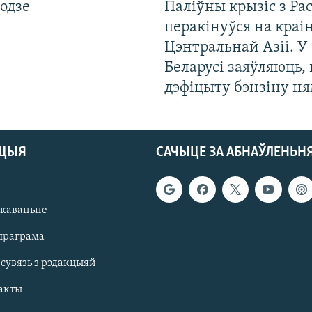
одзе
Паліўны крызіс з Рас
перакінуўся на краі
Цэнтральнай Азіі. У
Беларусі заяўляюць,
дэфіцыту бэнзіну н
АЦЫЯ
САЧЫЦЕ ЗА АБНАЎЛЕНЬН
якаваньне
праграма
 сувязь з рэдакцыяй
акты