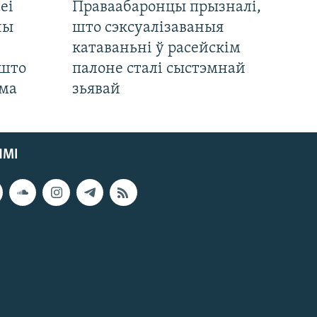
еі
Праваабаронцы прызналі,
ны
што сэксуалізаваныя
катаваньні ў расейскім
 што
палоне сталі сыстэмнай
яма
зьявай
ЯМІ