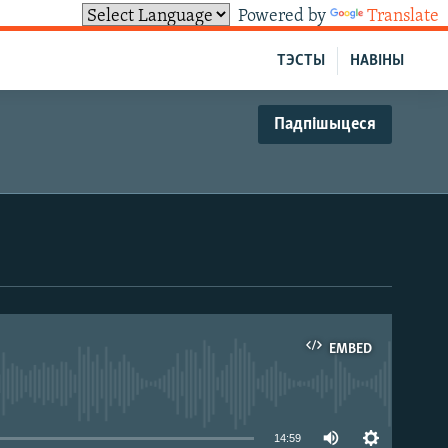
Powered by
Translate
ТЭСТЫ
НАВІНЫ
Падпішыцеся
EMBED
able
14:59