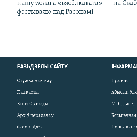
нашумелага «вясёлкавага»
на Сваб
фэстывалю пад Расонамі
РАЗЬДЗЕЛЫ САЙТУ
ІНФАРМ
Стужка навінаў
Пра нас
Падкасты
Абысьці бл
Кнігі Свабоды
Мабільная 
Архіў перадачаў
Бясьпечная
Фота / відэа
Нашы кант