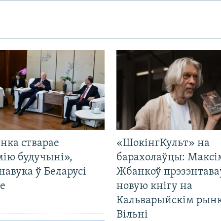
нка стварае
«ШокінгКульт» на
мію будучыні»,
барахолаўцы: Максі
навука ў Беларусі
Жбанкоў прэзэнтава
е
новую кнігу на
Кальварыйскім рынк
Вільні