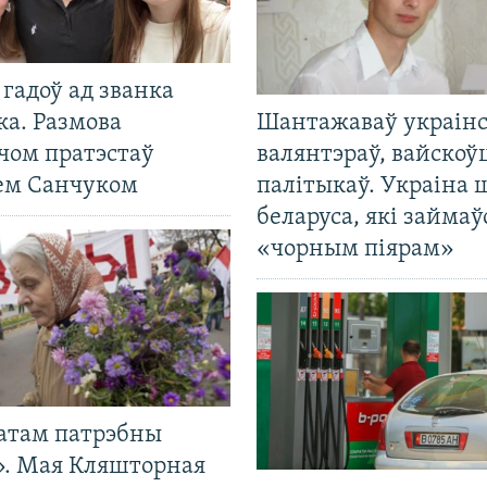
гадоў ад званка
ка. Размова
Шантажаваў украінс
чом пратэстаў
валянтэраў, вайскоў
ем Санчуком
палітыкаў. Украіна 
беларуса, які займаў
«чорным піярам»
атам патрэбны
». Мая Кляшторная