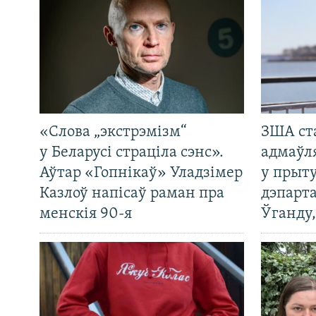
«Слова „экстрэмізм“
ЗША ст
у Беларусі страціла сэнс».
адмаўл
Аўтар «Гопнікаў» Уладзімер
у прыту
Казлоў напісаў раман пра
дэпарта
менскія 90-я
Ўганду