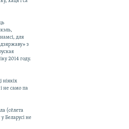
у, хаця і са
ць
кэль,
намсі, для
 дзяржаву» з
аруская
ку 2014 году.
і ніякіх
і не само па
ла (сёлета
 у Беларусі не