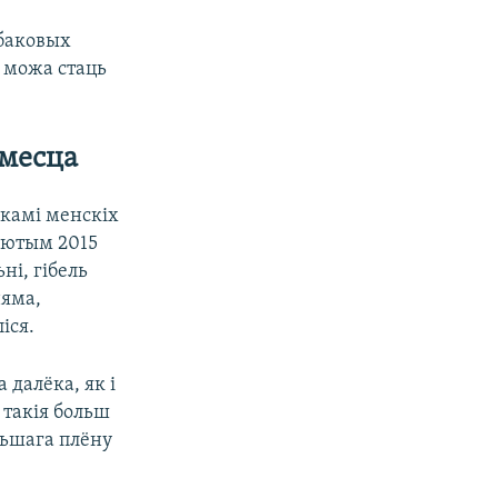
хбаковых
е можа стаць
месца
ікамі менскіх
 лютым 2015
і, гібель
няма,
іся.
 далёка, як і
 такія больш
льшага плёну