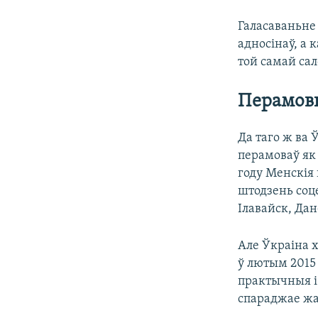
Галасаваньне
адносінаў, а 
той самай сал
Перамовы
Да таго ж ва
перамоваў як 
году Менскія
штодзень соц
Ілавайск, Дан
Але Ўкраіна х
ў лютым 2015
практычныя і
спараджае жа