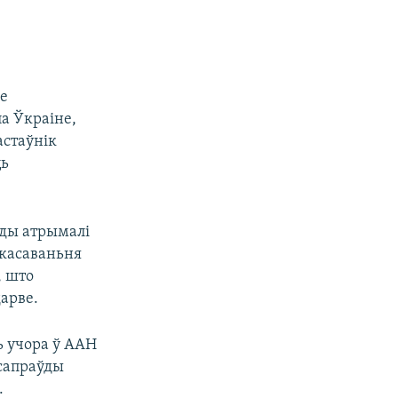
не
па Ўкраіне,
астаўнік
ць
ады атрымалі
скасаваньня
, што
арве.
ь учора ў ААН
 сапраўды
.