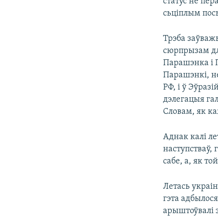
статус не пер
сьціплым пос
Трэба заўваж
сюрпрызам для
Парашэнка і П
Парашэнкі, не
РФ, і ў Эўразі
дэлегацыя га
Словам, як ка
Аднак калі ле
наступстваў, 
сабе, а, як то
Летась украін
гэта адбылося
арыштоўвалі 