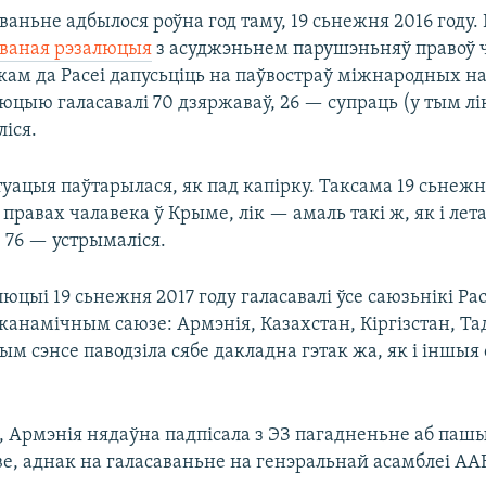
ваньне адбылося роўна год таму, 19 сьнежня 2016 году.
ваная рэзалюцыя
з асуджэньнем парушэньняў правоў ч
кам да Расеі дапусьціць на паўвостраў міжнародных на
юцыю галасавалі 70 дзяржаваў, 26 — супраць (у тым лік
іся.
уацыя паўтарылася, як пад капірку. Таксама 19 сьнежн
правах чалавека ў Крыме, лік — амаль такі ж, як і лета
 76 — устрымаліся.
юцыі 19 сьнежня 2017 году галасавалі ўсе саюзьнікі Рас
канамічным саюзе: Армэнія, Казахстан, Кіргізстан, Т
тым сэнсе паводзіла сябе дакладна гэтак жа, як і іншыя
, Армэнія нядаўна падпісала з ЭЗ пагадненьне аб па
е, аднак на галасаваньне на генэральнай асамблеі АА