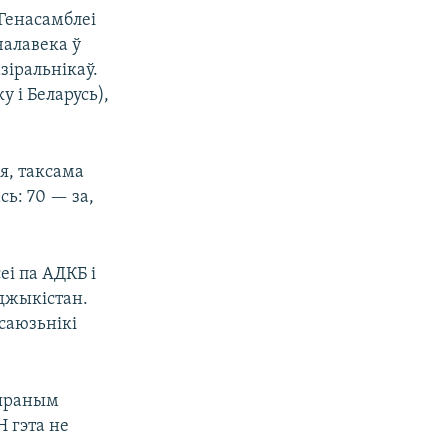
 Генасамблеі
алавека ў
зіральнікаў.
у і Беларусь),
я, таксама
сь: 70 — за,
еі па АДКБ і
аджыкістан.
 саюзьнікі
шыраным
Н гэта не