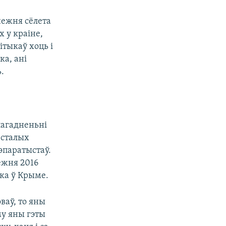
нежня сёлета
 у краіне,
ітыкаў хоць і
а, ані
.
пагадненьні
 сталых
эпаратыстаў.
ежня 2016
ека ў Крыме.
ваў, то яны
аму яны гэты