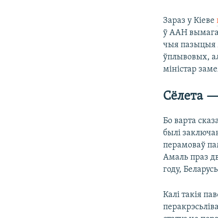
Зараз у Кіеве
ў ААН вымага
чыя пазыцыя м
ўплывовых, а
міністар зам
Сёлета —
Бо варта сказ
былі заключан
перамоваў пам
Амаль праз дв
году, Беларус
Калі такія па
перакрэсьлівал