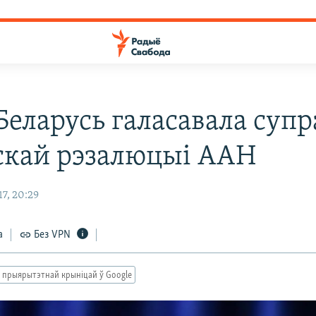
Беларусь галасавала супр
кай рэзалюцыі ААН
7, 20:29
а
Без VPN
 прыярытэтнай крыніцай ў Google