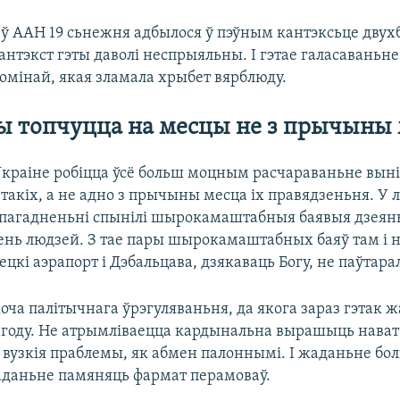
 ў ААН 19 сьнежня адбылося ў пэўным кантэксьце дву
кантэкст гэты даволі неспрыяльны. І гэтае галасаваньн
омінай, якая зламала хрыбет вярблюду.
 топчуцца на месцы не з прычыны 
 Ўкраіне робіцца ўсё больш моцным расчараваньне вын
такіх, а не адно з прычыны месца іх правядзеньня. У
 пагадненьні спынілі шырокамаштабныя баявыя дзеяньн
ень людзей. З тае пары шырокамаштабных баяў там і 
ецкі аэрапорт і Дэбальцава, дзякаваць Богу, не паўтарал
оча палітычнага ўрэгуляваньня, да якога зараз гэтак жа
 году. Не атрымліваецца кардынальна вырашыць нават
 вузкія праблемы, як абмен палоннымі. І жаданьне бо
даньне памяняць фармат перамоваў.