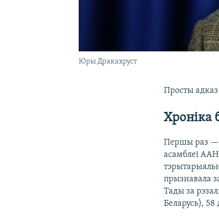
Юры Дракахруст
Просты адказ 
Хроніка 
Першы раз — н
асамблеі АА
тэрытарыяльн
прызнавала за
Тады за рэзал
Беларусь), 58