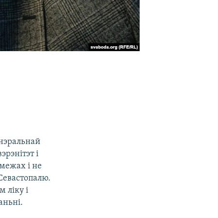
енэральнай
эрэнітэт і
межах і не
 Севастопалю.
 ліку і
аньні.