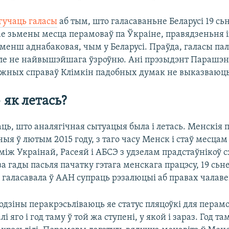
гучаць галасы
аб тым, што галасаваньне Беларусі 19 сь
е зьмены месца перамоваў па Ўкраіне, правядзеньня іх
енш аднабаковая, чым у Беларусі. Праўда, галасы пал
ле не найвышэйшага ўзроўню. Ані прэзыдэнт Парашэнк
ежных справаў Клімкін падобных думак не выказваюць
 як летась?
аць, што аналягічная сытуацыя была і летась. Менскія 
ыя ў лютым 2015 году, з таго часу Менск і стаў месцам
іж Украінай, Расеяй і АБСЭ з удзелам прадстаўнікоў с
а гады пасьля пачатку гэтага менскага працэсу, 19 сьн
ь галасавала ў ААН супраць рэзалюцыі аб правах чалав
водзіны перакрэсьліваюць яе статус пляцоўкі для перамо
і яго і год таму ў той жа ступені, у якой і зараз. Год т