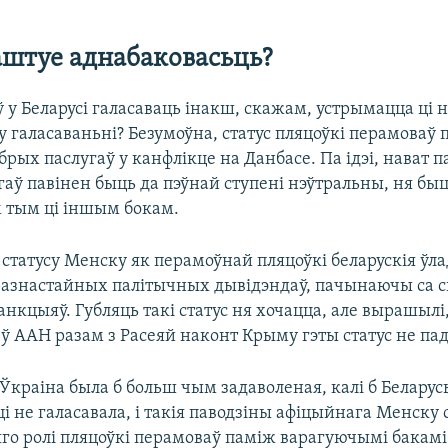
аштуе аднабаковасьць?
 у Беларусі галасаваць інакш, скажам, устрымацца ці 
у галасаваньні? Безумоўна, статус пляцоўкі перамоваў 
брых паслугаў у канфлікце на Данбасе. Па ідэі, нават п
аў павінен быць да пэўнай ступені нэўтральны, ня бы
 тым ці іншым бокам.
 статусу Менску як перамоўнай пляцоўкі беларускія ўл
разнастайных палітычных дывідэндаў, пачынаючы са 
анкцыяў. Губляць такі статус ня хочацца, але вырашылі
ў ААН разам з Расеяй наконт Крыму гэты статус не пад
Ўкраіна была б больш чым задаволеная, калі б Беларус
і не галасавала, і такія паводзіны афіцыйнага Менску
яго ролі пляцоўкі перамоваў паміж варагуючымі бакамі