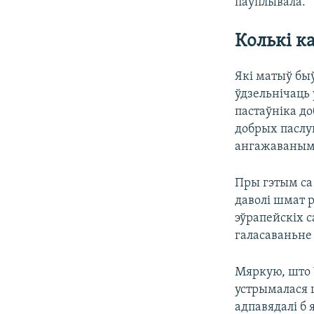
паўплывала.
Колькі к
Які матыў быў
ўдзельнічаць 
пастаўніка до
добрых паслуг
ангажаваным
Пры гэтым са
даволі шмат 
эўрапейскіх с
галасаваньне 
Мяркую, што 
устрымалася ц
адпавядалі б 