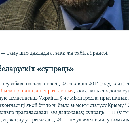
— таму што дакладна гэтак жа рабіла і раней.
беларускіх «супраць»
еўзабаве пасьля анэксіі, 27 сакавіка 2014 году, калі г
Н
была прапанаваная рэзалюцыя
, якая пацьвярджала сув
ую цэласнасьць Украіны ў яе міжнародна прызнаных 
коннасьці якой бы то ні было зьмены статусу Крыму і
юцыю прагаласавалі 100 дзяржаваў, супраць — 11 (у тым
 дзяржаваў устрымаліся, 24 — не ўдзельнічалі ў галасав