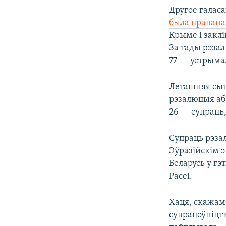
Другое галаса
была прапана
Крыме і заклі
За тады рэзал
77 — устрымал
Леташняя сыт
рэзалюцыя аб 
26 — супраць,
Супраць рэзал
Эўразійскім э
Беларусь у гэ
Расеі.
Хаця, скажам
супрацоўніцтв