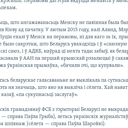
акрэсьлілі. Перамовы дагэтуль вядуцца менавіта ў Менск
ьпехам.
ыць, што ангажаванасьць Менску не павінная была бы
 Кіеву ад пачатку. У лютым 2015 году, калі Алянд, Мэр
уцін ехалі ў Менск на перамовы, ні для каго зь іх, пры
 было сакрэтам, што Беларусь уваходзіць і ў «саюзную
йскі саюз, і ў АДКБ, наўрад ці нехта тады забыў, як бел
ласавала ў ААН па першай крымскай рэзалюцыі ў сакаві
жа ўкраінская прымаўка, «бачили очі, що купували».
тась беларускае галасаваньне не выклікала па сутнасьц
гэта ня значыць, што яно ня выкліча і сёлета. Хай нават 
й казаў, «па сукупнасьці заслугаў».
скіх грамадзянаў ФСБ з тэрыторыі Беларусі не выкрада
 — справа Паўла Грыба), летась украінскіх журналістаў
за шпіянаж )сёлета — справа Паўла Шаройкі).