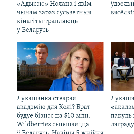
«Адысэю» Нолана і якім
ўдзельн
чынам зараз сусьветныя
вясёлкі
кінагіты трапляюць
у Беларусь
Лукашэнка стварае
Лукашэ
акадэмію для Колі? Брат
«акадэ
будуе бізнэс на $10 млн.
пакуль 
Wildberries сьпяшаецца
дэграду
ў Беларусь. Навіны 5 жніўня