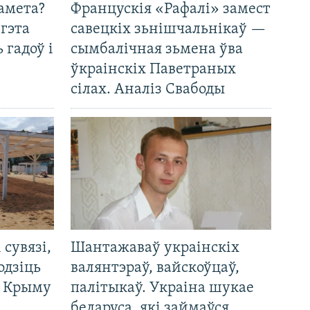
амета?
Францускія «Рафалі» замест
 гэта
савецкіх зьнішчальнікаў —
 гадоў і
сымбалічная зьмена ўва
ўкраінскіх Паветраных
сілах. Аналіз Свабоды
і сувязі,
Шантажаваў украінскіх
одзіць
валянтэраў, вайскоўцаў,
а Крыму
палітыкаў. Украіна шукае
беларуса, які займаўся