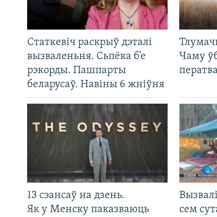
Статкевіч раскрыў дэталі
Тлумач
вызваленьня. Сьпёка б’е
Чаму ў
рэкорды. Пашпарты
ператв
беларусаў. Навіны 6 жніўня
13 сэансаў на дзень.
Вызвалі
Як у Менску паказваюць
сем сут