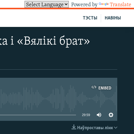
Powered by
Translate
ТЭСТЫ
НАВІНЫ
 і «Вялікі брат»
EMBED
able
29:59
Наўпроставы лінк
EMBED