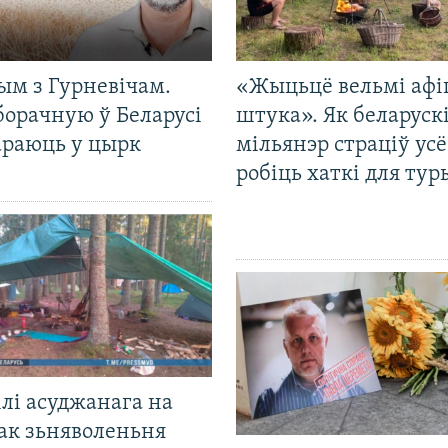
ым з Гурневічам.
«Жыцьцё вельмі афі
борачную ў Беларусі
штука». Як беларуск
араюць у цырк
мільянэр страціў усё
робіць хаткі для тур
лі асуджанага на
ак зьняволеньня