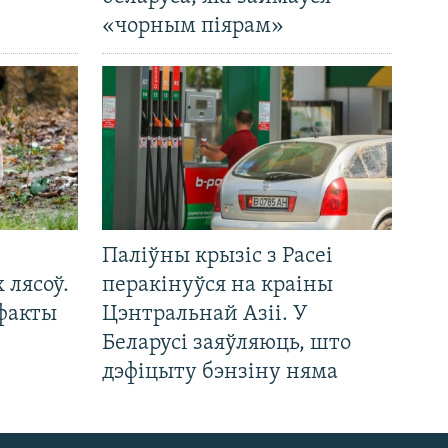
«чорным піярам»
Паліўны крызіс з Расеі
 лясоў.
перакінуўся на краіны
 факты
Цэнтральнай Азіі. У
Беларусі заяўляюць, што
дэфіцыту бэнзіну няма