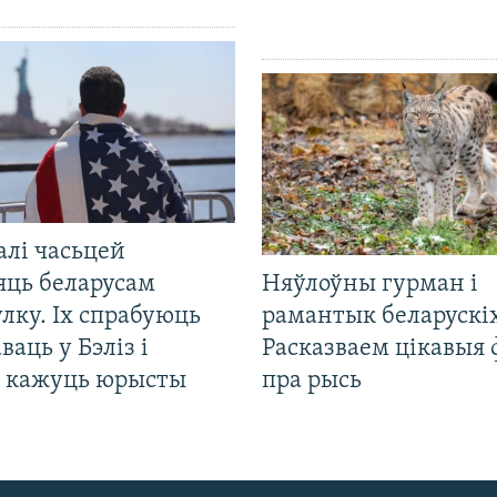
алі часьцей
яць беларусам
Няўлоўны гурман і
лку. Іх спрабуюць
рамантык беларускіх
ваць у Бэліз і
Расказваем цікавыя
, кажуць юрысты
пра рысь