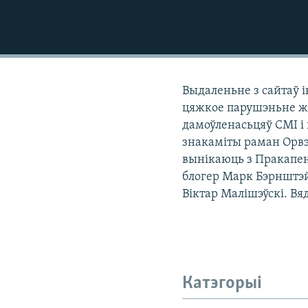
КАЛЯНДАР
НА ХВАЛЯХ СВАБОДЫ
Выдаленьне з сайтаў і
цяжкое парушэньне жу
дамоўленасьцяў СМІ і
знакаміты раман Орвэл
вынікаюць з Пракапен
блогер Марк Бэрнштэй
Віктар Малішэўскі. В
Катэгорыі