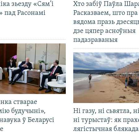
іка зьезду «Сям’і
Хто забіў Паўла Шар
» пад Расонамі
Расказваем, што пра
вядома празь дзесяць
дзе цяпер асноўныя
падазраваныя
нка стварае
мію будучыні»,
Ні газу, ні сьвятла, н
навука ў Беларусі
ні турыстаў: як прах
е
лягістычная блякад