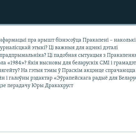
нфармацыі пра арышт бізнэсоўца Пракапені – наколькі
рналісцкай этыкі? Ці важныя для ацэнкі дэталі
 прадпрымальніка? Ці падобная сытуацыя з Пракапеня
а «1984»? Якія высновы для беларускіх СМІ і грамадз
ягейту? На гэтыя тэмы ў Праскім акцэнце спрачаюцца
н і галоўны рэдактар «Эўрапейскага радыё для Белару
ядзе перадачу Юры Дракахруст