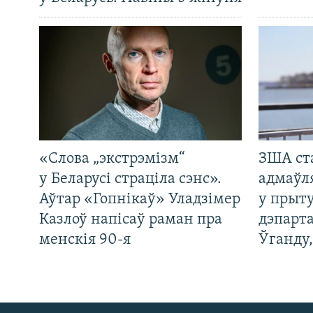
«Слова „экстрэмізм“
ЗША ст
у Беларусі страціла сэнс».
адмаўл
Аўтар «Гопнікаў» Уладзімер
у прыту
Казлоў напісаў раман пра
дэпарта
менскія 90-я
Ўганду