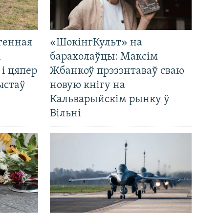
генная
«ШокінгКульт» на
і
барахолаўцы: Максім
 і цяпер
Жбанкоў прэзэнтаваў сваю
ыстаў
новую кнігу на
Кальварыйскім рынку ў
Вільні