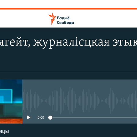
гейт, журналісцкая этыка
No media source currently avail
0:00
енцы