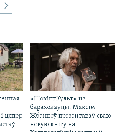
генная
«ШокінгКульт» на
і
барахолаўцы: Максім
 і цяпер
Жбанкоў прэзэнтаваў сваю
ыстаў
новую кнігу на