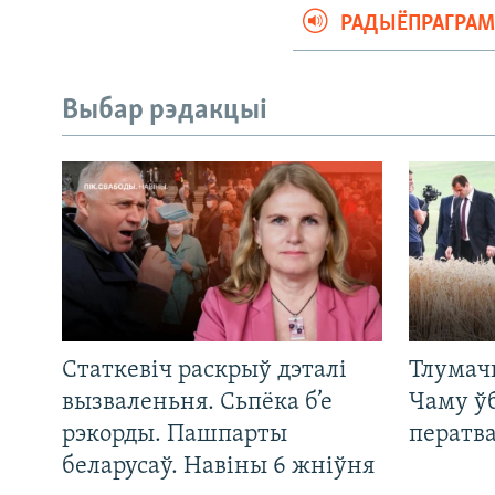
РАДЫЁПРАГРА
Выбар рэдакцыі
Статкевіч раскрыў дэталі
Тлумач
вызваленьня. Сьпёка б’е
Чаму ў
рэкорды. Пашпарты
ператв
беларусаў. Навіны 6 жніўня