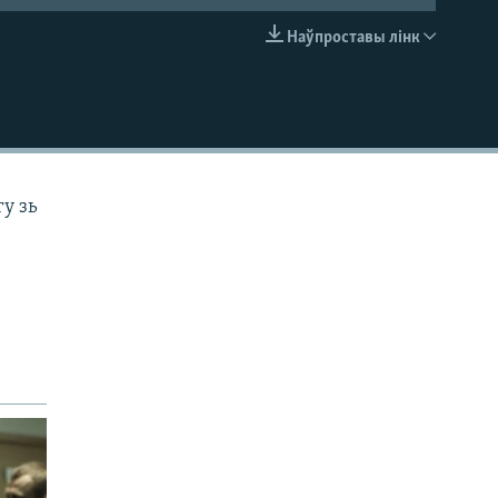
Наўпроставы лінк
EMBED
гу зь