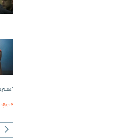
 душы"
 аўдыё