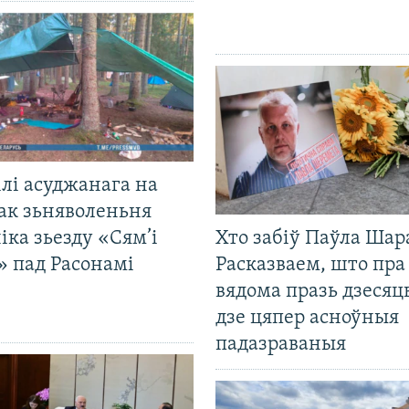
лі асуджанага на
ак зьняволеньня
іка зьезду «Сям’і
Хто забіў Паўла Шар
» пад Расонамі
Расказваем, што пра
вядома празь дзесяць
дзе цяпер асноўныя
падазраваныя