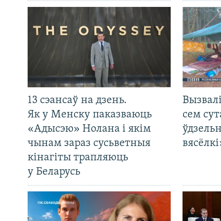
13 сэансаў на дзень.
Вызвалі
Як у Менску паказваюць
сем сут
«Адысэю» Нолана і якім
ўдзельн
чынам зараз сусьветныя
вясёлкі
кінагіты трапляюць
у Беларусь