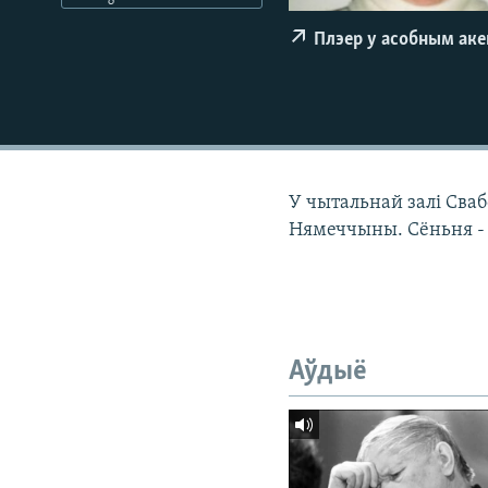
КАЛЯНДАР
НА ХВАЛЯХ СВАБОДЫ
Плэер у асобным ак
У чытальнай залі Сваб
Нямеччыны. Сёньня - "
Аўдыё