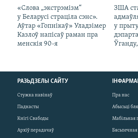
«Слова „экстрэмізм“
ЗША ст
у Беларусі страціла сэнс».
адмаўл
Аўтар «Гопнікаў» Уладзімер
у прыту
Казлоў напісаў раман пра
дэпарта
менскія 90-я
Ўганду
РАЗЬДЗЕЛЫ САЙТУ
ІНФАРМ
Стужка навінаў
Пра нас
Падкасты
Абысьці бл
Кнігі Свабоды
Мабільная 
Архіў перадачаў
Бясьпечная