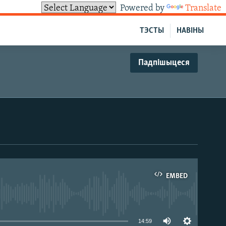
Powered by
Translate
ТЭСТЫ
НАВІНЫ
Падпішыцеся
EMBED
able
14:59