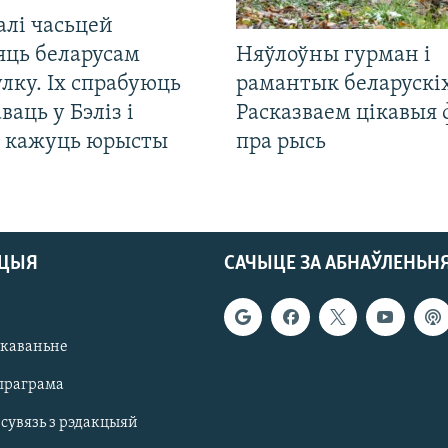
алі часьцей
яць беларусам
Няўлоўны гурман і
лку. Іх спрабуюць
рамантык беларускіх
ваць у Бэліз і
Расказваем цікавыя
, кажуць юрысты
пра рысь
АЦЫЯ
САЧЫЦЕ ЗА АБНАЎЛЕНЬН
якаваньне
праграма
 сувязь з рэдакцыяй