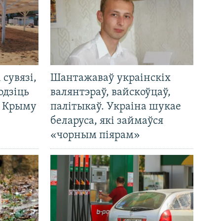
і сувязі,
Шантажаваў украінскіх
одзіць
валянтэраў, вайскоўцаў,
а Крыму
палітыкаў. Украіна шукае
беларуса, які займаўся
«чорным піярам»