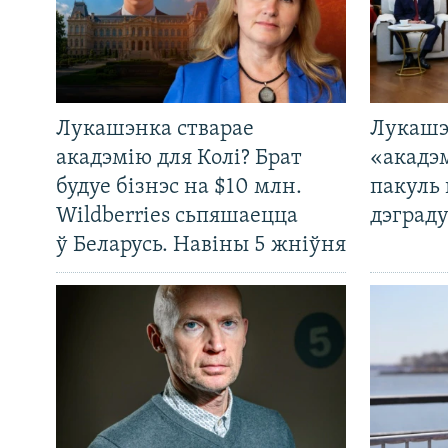
Лукашэнка стварае
Лукашэ
акадэмію для Колі? Брат
«акадэ
будуе бізнэс на $10 млн.
пакуль 
Wildberries сьпяшаецца
дэграду
ў Беларусь. Навіны 5 жніўня