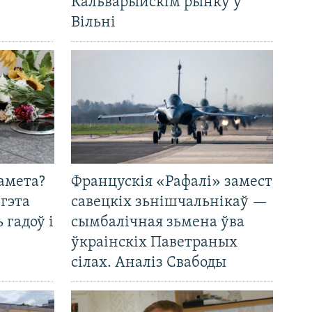
Кальварыйскім рынку ў
Вільні
амета?
Францускія «Рафалі» замест
 гэта
савецкіх зьнішчальнікаў —
 гадоў і
сымбалічная зьмена ўва
ўкраінскіх Паветраных
сілах. Аналіз Свабоды