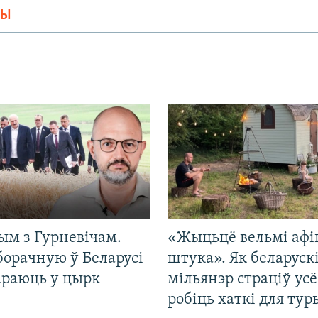
МЫ
ым з Гурневічам.
«Жыцьцё вельмі афі
борачную ў Беларусі
штука». Як беларуск
араюць у цырк
мільянэр страціў усё
робіць хаткі для тур