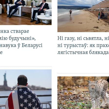
нка стварае
мію будучыні»,
Ні газу, ні сьвятла, н
навука ў Беларусі
ні турыстаў: як прах
е
лягістычная блякад