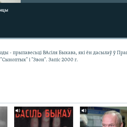
енцы
оды - прыпавесьці ВАсіля Быкава, які ён дасылаў ў Пра
Сыноптык" і "Звон". Запіс 2000 г.