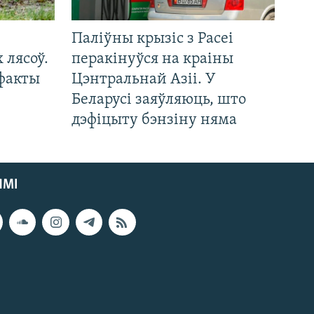
Паліўны крызіс з Расеі
 лясоў.
перакінуўся на краіны
 факты
Цэнтральнай Азіі. У
Беларусі заяўляюць, што
дэфіцыту бэнзіну няма
ЯМІ