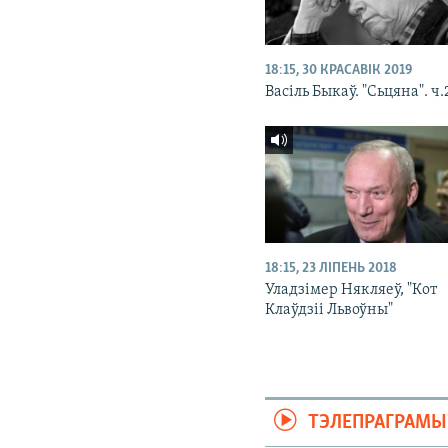
18:15, 30 КРАСАВІК 2019
Васіль Быкаў. "Сьцяна". ч.
18:15, 23 ЛІПЕНЬ 2018
Уладзімер Някляеў, "Кот
Клаўдзіі Львоўны"
ТЭЛЕПРАГРАМЫ