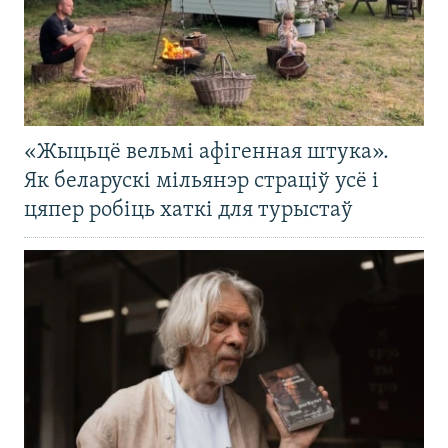
«Жыцьцё вельмі афігенная штука».
Як беларускі мільянэр страціў усё і
цяпер робіць хаткі для турыстаў