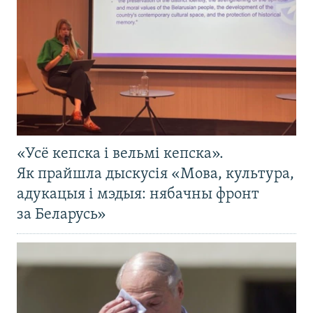
«Усё кепска і вельмі кепска».
Як прайшла дыскусія «Мова, культура,
адукацыя і мэдыя: нябачны фронт
за Беларусь»