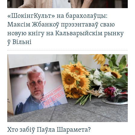
«ШокінгКульт» на барахолаўцы:
Максім Жбанкоў прэзэнтаваў сваю
новую кнігу на Кальварыйскім рынку
ў Вільні
Хто забіў Паўла Шарамета?