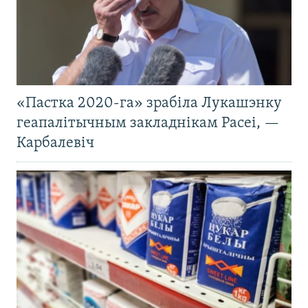
«Пастка 2020-га» зрабіла Лукашэнку
геапалітычным закладнікам Расеі, —
Карбалевіч