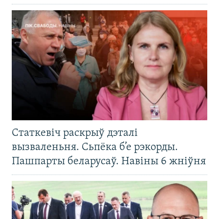
Статкевіч раскрыў дэталі
вызваленьня. Сьпёка б’е рэкорды.
Пашпарты беларусаў. Навіны 6 жніўня