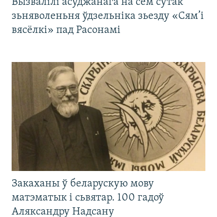
Вызвалілі асуджанага на сем сутак
зьняволеньня ўдзельніка зьезду «Сям’і
вясёлкі» пад Расонамі
Закаханы ў беларускую мову
матэматык і сьвятар. 100 гадоў
Аляксандру Надсану