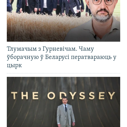
Тлумачым з Гурневічам. Чаму
ўборачную ў Беларусі ператвараюць у
цырк