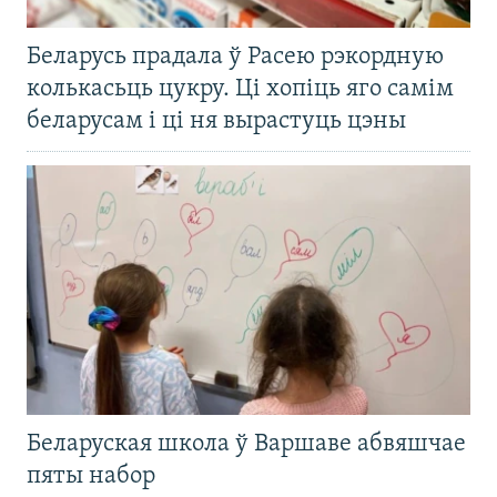
Беларусь прадала ў Расею рэкордную
колькасьць цукру. Ці хопіць яго самім
беларусам і ці ня вырастуць цэны
Беларуская школа ў Варшаве абвяшчае
пяты набор