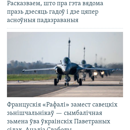
Расказваем, што пра гэта вядома
празь дзесяць гадоў і дзе цяпер
асноўныя падазраваныя
Францускія «Рафалі» замест савецкіх
зьнішчальнікаў — сымбалічная
зьмена ўва ўкраінскіх Паветраных