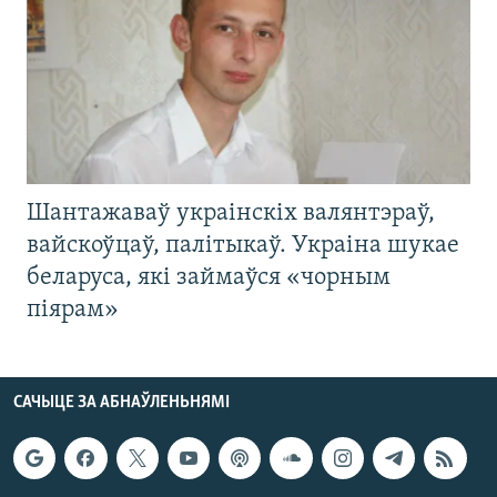
Шантажаваў украінскіх валянтэраў,
вайскоўцаў, палітыкаў. Украіна шукае
беларуса, які займаўся «чорным
піярам»
САЧЫЦЕ ЗА АБНАЎЛЕНЬНЯМІ