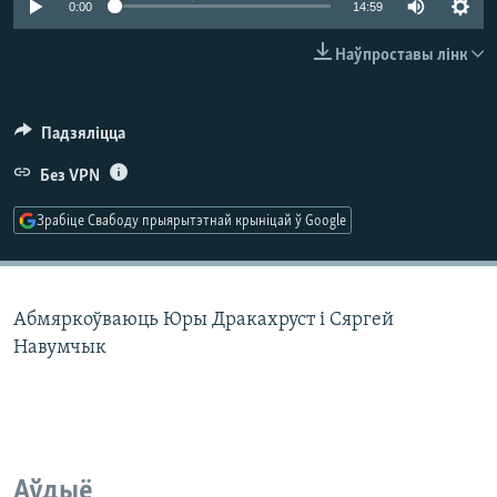
0:00
14:59
КУЛЬТУРА
МОВА
КАЛЯНДАР
НА ХВАЛЯХ СВАБОДЫ
Наўпроставы лінк
Падзяліцца
Без VPN
Зрабіце Свабоду прыярытэтнай крыніцай ў Google
Абмяркоўваюць Юры Дракахруст і Сяргей
Навумчык
Аўдыё