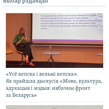
Выбар рэдакцыі
«Усё кепска і вельмі кепска».
Як прайшла дыскусія «Мова, культура,
адукацыя і мэдыя: нябачны фронт
за Беларусь»