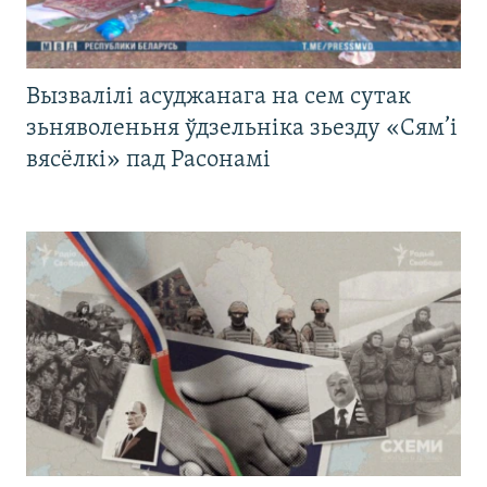
Вызвалілі асуджанага на сем сутак
зьняволеньня ўдзельніка зьезду «Сям’і
вясёлкі» пад Расонамі