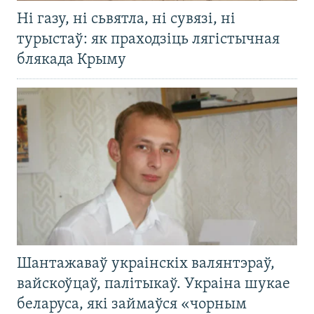
Ні газу, ні сьвятла, ні сувязі, ні
турыстаў: як праходзіць лягістычная
блякада Крыму
Шантажаваў украінскіх валянтэраў,
вайскоўцаў, палітыкаў. Украіна шукае
беларуса, які займаўся «чорным