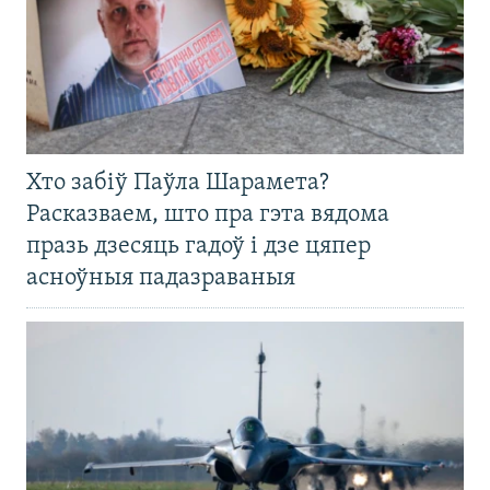
Хто забіў Паўла Шарамета?
Расказваем, што пра гэта вядома
празь дзесяць гадоў і дзе цяпер
асноўныя падазраваныя