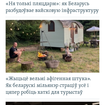
«Ня толькі пляцдарм»: як Беларусь
разбудоўвае вайсковую інфраструктуру
«Жыцьцё вельмі афігенная штука».
Як беларускі мільянэр страціў усё і
цяпер робіць хаткі для турыстаў