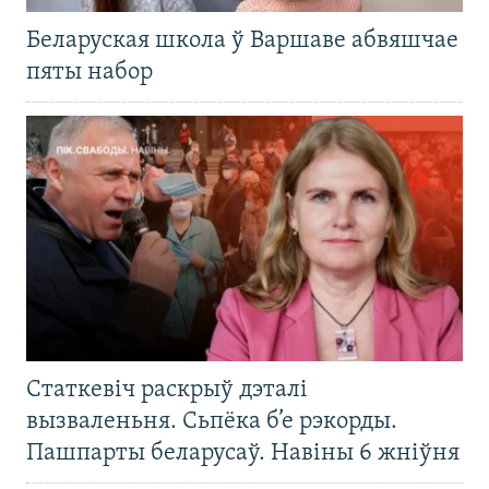
Беларуская школа ў Варшаве абвяшчае
пяты набор
Статкевіч раскрыў дэталі
вызваленьня. Сьпёка б’е рэкорды.
Пашпарты беларусаў. Навіны 6 жніўня