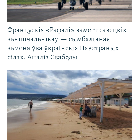
Францускія «Рафалі» замест савецкіх
зьнішчальнікаў — сымбалічная
зьмена ўва ўкраінскіх Паветраных
сілах. Аналіз Свабоды