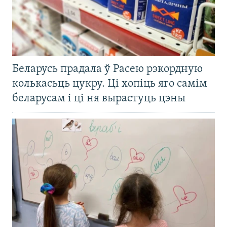
Беларусь прадала ў Расею рэкордную
колькасьць цукру. Ці хопіць яго самім
беларусам і ці ня вырастуць цэны