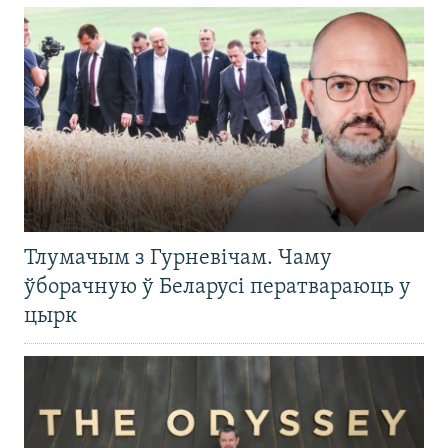
Тлумачым з Гурневічам. Чаму
ўборачную ў Беларусі ператвараюць у
цырк