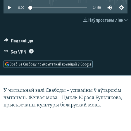
КУЛЬТУРА
МОВА
0:00
14:59
КАЛЯНДАР
НА ХВАЛЯХ СВАБОДЫ
Наўпроставы лінк
Падзяліцца
Без VPN
Зрабіце Свабоду прыярытэтнай крыніцай ў Google
У чытальнай залі Свабоды - успаміны ў аўтарскім
чытаньні. Жывая мова - Цыкль Юрася Бушлякова,
прысьвечаны культуры беларускай мовы