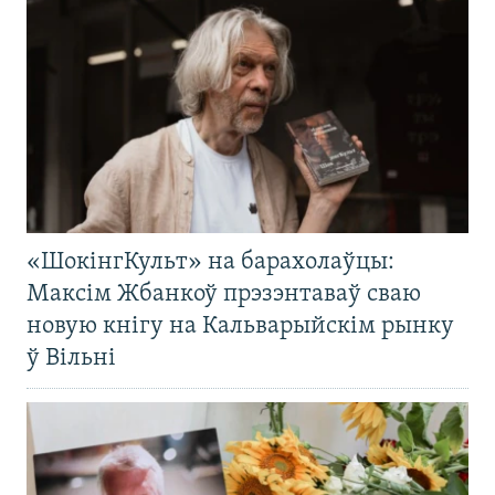
«ШокінгКульт» на барахолаўцы:
Максім Жбанкоў прэзэнтаваў сваю
новую кнігу на Кальварыйскім рынку
ў Вільні