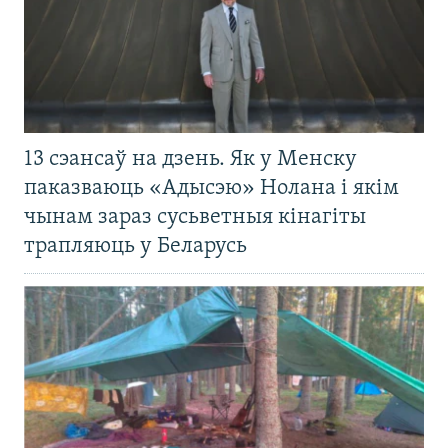
13 сэансаў на дзень. Як у Менску
паказваюць «Адысэю» Нолана і якім
чынам зараз сусьветныя кінагіты
трапляюць у Беларусь