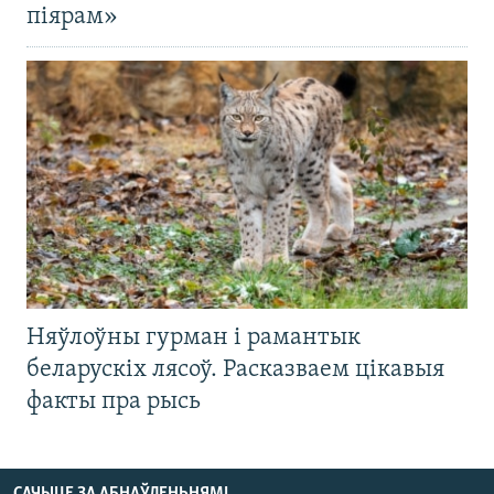
піярам»
Няўлоўны гурман і рамантык
беларускіх лясоў. Расказваем цікавыя
факты пра рысь