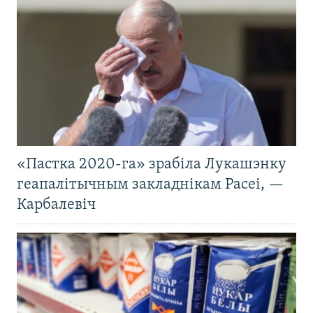
«Пастка 2020-га» зрабіла Лукашэнку
геапалітычным закладнікам Расеі, —
Карбалевіч