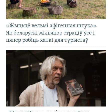
«Жыцьцё вельмі афігенная штука».
Як беларускі мільянэр страціў усё і
цяпер робіць хаткі для турыстаў