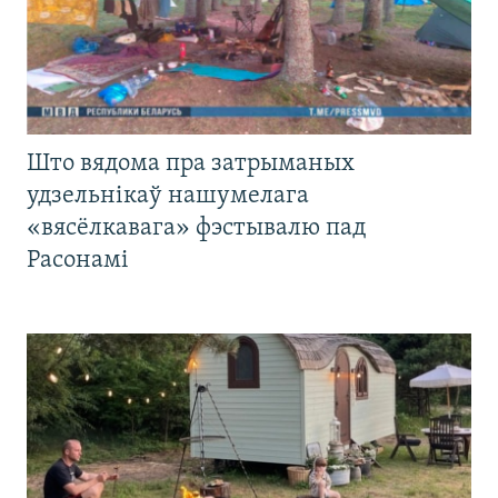
Што вядома пра затрыманых
удзельнікаў нашумелага
«вясёлкавага» фэстывалю пад
Расонамі