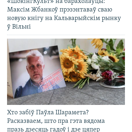
«ШокінгКульт» на барахолаўцы:
Максім Жбанкоў прэзэнтаваў сваю
новую кнігу на Кальварыйскім рынку
ў Вільні
Хто забіў Паўла Шарамета?
Расказваем, што пра гэта вядома
празь дзесяць гадоў і дзе цяпер