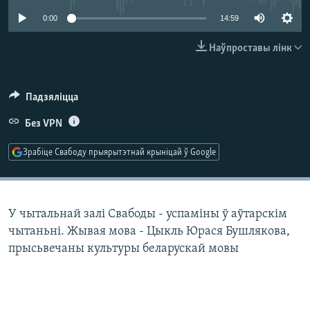
КУЛЬТУРА
МОВА
0:00
14:59
КАЛЯНДАР
НА ХВАЛЯХ СВАБОДЫ
Наўпроставы лінк
Падзяліцца
Без VPN
Зрабіце Свабоду прыярытэтнай крыніцай ў Google
У чытальнай залі Свабоды - успаміны ў аўтарскім
чытаньні. Жывая мова - Цыкль Юрася Бушлякова,
прысьвечаны культуры беларускай мовы