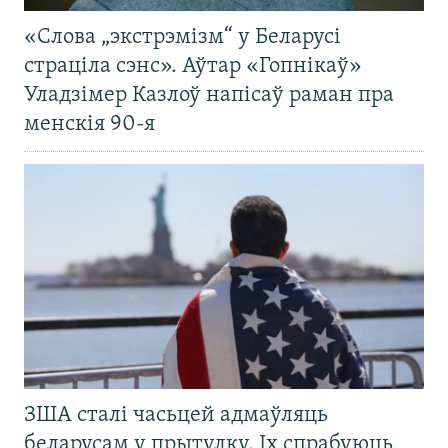
«Слова „экстрэмізм“ у Беларусі
страціла сэнс». Аўтар «Гопнікаў»
Уладзімер Казлоў напісаў раман пра
менскія 90-я
ЗША сталі часьцей адмаўляць
беларусам у прытулку. Іх спрабуюць