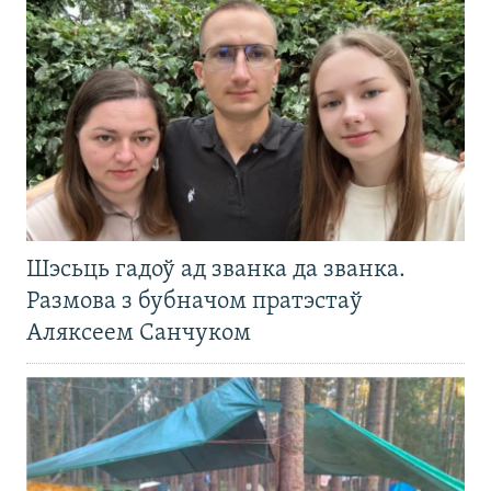
Шэсьць гадоў ад званка да званка.
Размова з бубначом пратэстаў
Аляксеем Санчуком