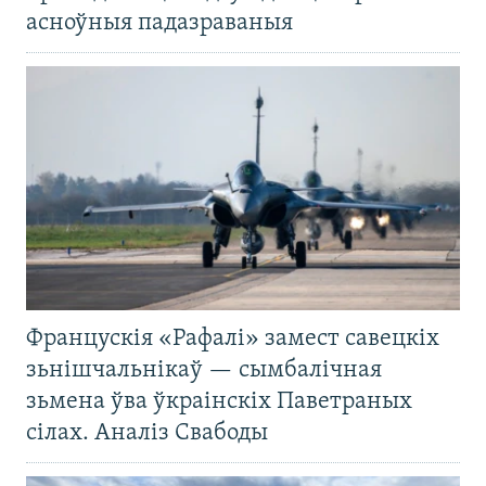
асноўныя падазраваныя
Францускія «Рафалі» замест савецкіх
зьнішчальнікаў — сымбалічная
зьмена ўва ўкраінскіх Паветраных
сілах. Аналіз Свабоды