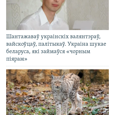
Шантажаваў украінскіх валянтэраў,
вайскоўцаў, палітыкаў. Украіна шукае
беларуса, які займаўся «чорным
піярам»