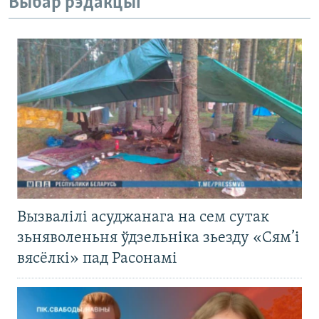
Выбар рэдакцыі
Вызвалілі асуджанага на сем сутак
зьняволеньня ўдзельніка зьезду «Сям’і
вясёлкі» пад Расонамі