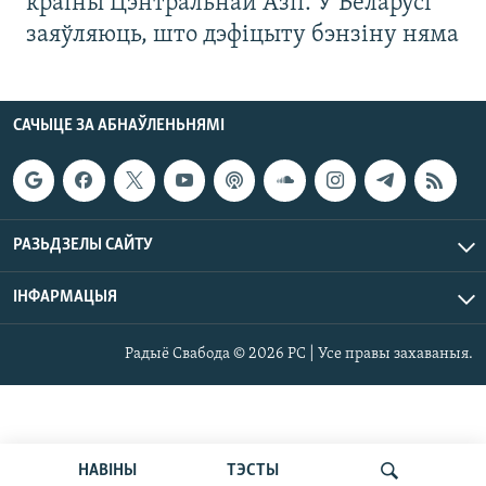
краіны Цэнтральнай Азіі. У Беларусі
заяўляюць, што дэфіцыту бэнзіну няма
САЧЫЦЕ ЗА АБНАЎЛЕНЬНЯМІ
РАЗЬДЗЕЛЫ САЙТУ
ІНФАРМАЦЫЯ
Радыё Свабода © 2026 РС | Усе правы захаваныя.
НАВІНЫ
ТЭСТЫ