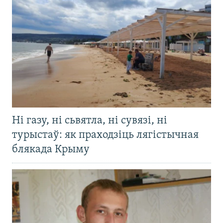
Ні газу, ні сьвятла, ні сувязі, ні
турыстаў: як праходзіць лягістычная
блякада Крыму