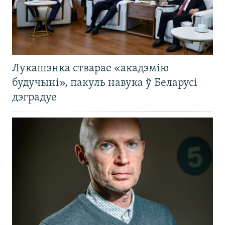
Лукашэнка стварае «акадэмію
будучыні», пакуль навука ў Беларусі
дэградуе