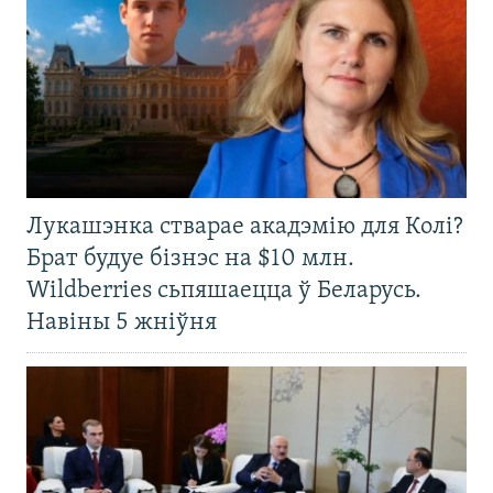
Лукашэнка стварае акадэмію для Колі?
Брат будуе бізнэс на $10 млн.
Wildberries сьпяшаецца ў Беларусь.
Навіны 5 жніўня