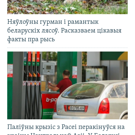
Няўлоўны гурман і рамантык
беларускіх лясоў. Расказваем цікавыя
факты пра рысь
Паліўны крызіс з Расеі перакінуўся на