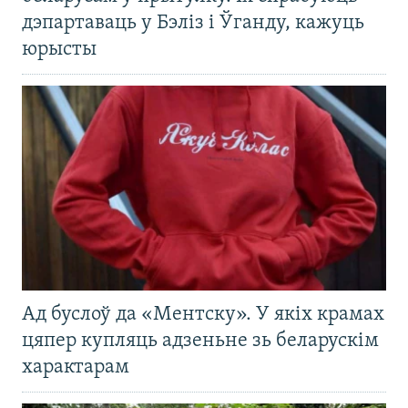
дэпартаваць у Бэліз і Ўганду, кажуць
юрысты
Ад буслоў да «Ментску». У якіх крамах
цяпер купляць адзеньне зь беларускім
характарам