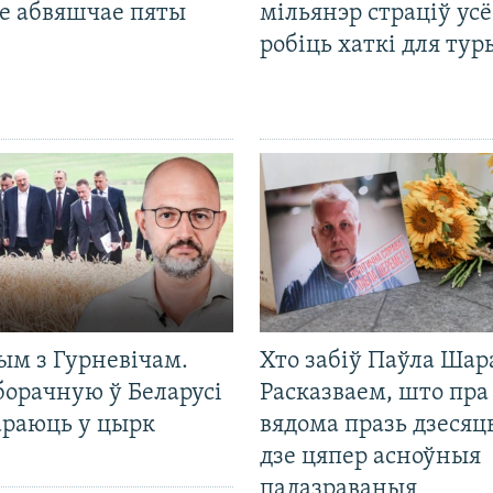
е абвяшчае пяты
мільянэр страціў усё
робіць хаткі для тур
ым з Гурневічам.
Хто забіў Паўла Шар
борачную ў Беларусі
Расказваем, што пра
араюць у цырк
вядома празь дзесяць
дзе цяпер асноўныя
падазраваныя