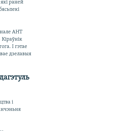
, які раней
бясьпекі
анале АНТ
​ Кіраўнік
ога. І гэтае
чвае дзелавыя
дагэтуль
цтва і
анчэньня