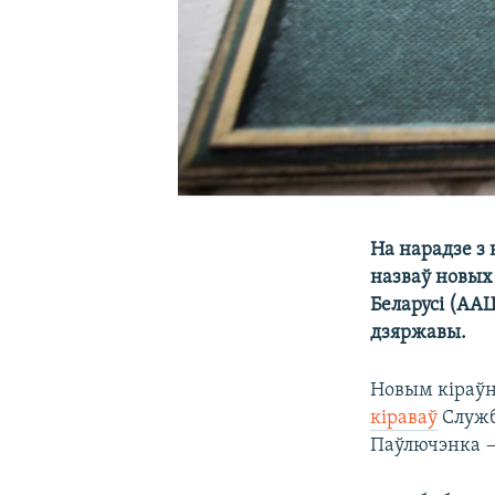
На нарадзе з
назваў новых
Беларусі (ААЦ
дзяржавы.
Новым кіраў
кіраваў
Служб
Паўлючэнка —