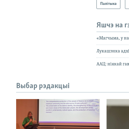
Палітыка
Яшчэ на г
«Магчыма, у на
Лукашэнка адхі
ААЦ: ніякай гав
Выбар рэдакцыі