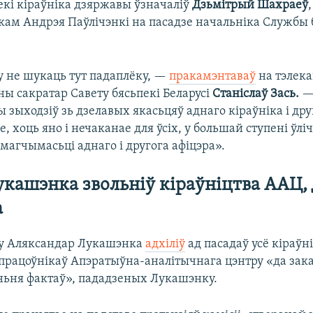
екі кіраўніка дзяржавы ўзначаліў
Дзьмітрый Шахраеў
кам Андрэя Паўлічэнкі на пасадзе начальніка Службы 
 не шукаць тут падаплёку, —
пракамэнтаваў
на тэлек
ы сакратар Савету бясьпекі Беларусі
Станіслаў Зась.
—
 зыходзіў зь дзелавых якасьцяў аднаго кіраўніка і друг
, хоць яно і нечаканае для ўсіх, у большай ступені ўлі
і магчымасьці аднаго і другога афіцэра».
укашэнка звольніў кіраўніцтва ААЦ, 
а
ку Аляксандар Лукашэнка
адхіліў
ад пасадаў усё кіраўні
працоўнікаў Апэратыўна-аналітычнага цэнтру «да зак
ньня фактаў», пададзеных Лукашэнку.