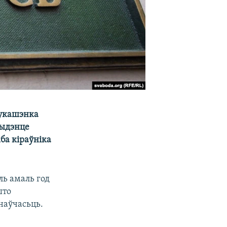
Лукашэнка
зыдэнце
ба кіраўніка
уль амаль год
што
наўчасьць.