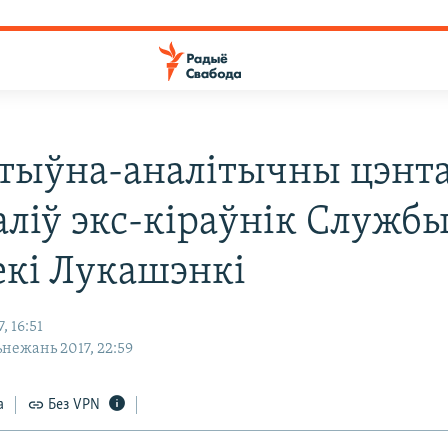
тыўна-аналітычны цэнт
аліў экс-кіраўнік Служб
екі Лукашэнкі
, 16:51
сьнежань 2017, 22:59
а
Без VPN