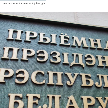
 прыярытэтнай крыніцай ў Google