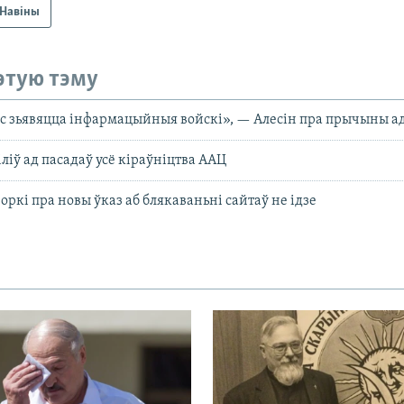
Навіны
этую тэму
с зьявяцца інфармацыйныя войскі», — Алесін пра прычыны а
ліў ад пасадаў усё кіраўніцтва ААЦ
оркі пра новы ўказ аб блякаваньні сайтаў не ідзе