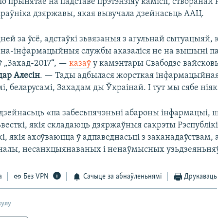
 прынятае на падставе прэтэнзіяў камісіі, створанай 
іраўніка дзяржавы, якая вывучала дзейнасьць ААЦ.
ней за ўсё, адстаўкі зьвязаныя з агульнай сытуацыяй,
чна-інфармацыйныя службы аказаліся не на вышыні п
 „Захад-2017“, —
казаў
у камэнтары Свабодзе вайсков
дар Алесін
. — Тады адбылася жорсткая інфармацыйна
і, беларусамі, Захадам ды Ўкраінай. І тут мы сябе ніяк
дзейнасьць «па забесьпячэньні абароны інфармацыі, 
весткі, якія складаюць дзяржаўныя сакрэты Рэспублікі
і, якія ахоўваюцца ў адпаведнасьці з заканадаўствам, 
налы, несанкцыянаваных і ненаўмысных узьдзеяньня
а
Без VPN
Сачыце за абнаўленьнямі
Друкаваць
кулу