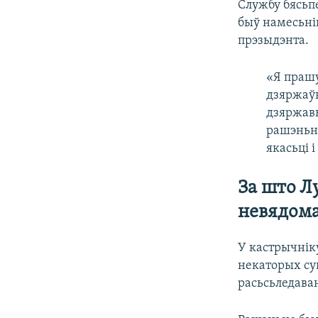
Службу бясьп
быў намесьні
прэзыдэнта.
«Я прашу
дзяржаўн
дзяржавы
рашэньне
якасьці 
За што Л
невядом
У кастрычні
некаторых су
расьсьледава