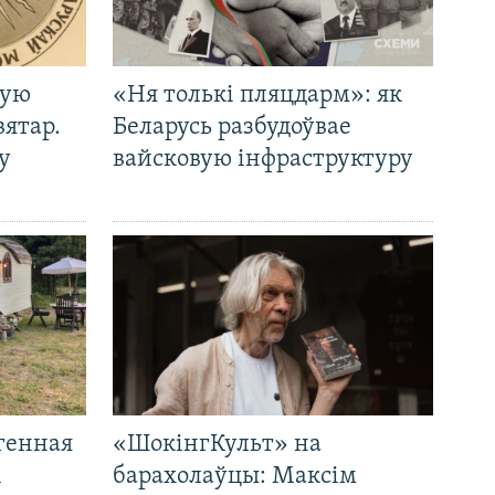
кую
«Ня толькі пляцдарм»: як
вятар.
Беларусь разбудоўвае
у
вайсковую інфраструктуру
генная
«ШокінгКульт» на
і
барахолаўцы: Максім