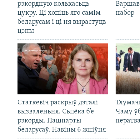
рэкордную колькасьць
Варшав
цукру. Ці хопіць яго самім
набор
беларусам і ці ня вырастуць
цэны
Статкевіч раскрыў дэталі
Тлумач
вызваленьня. Сьпёка б’е
Чаму ў
рэкорды. Пашпарты
ператв
беларусаў. Навіны 6 жніўня