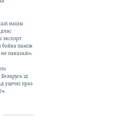
на
 калі нашы
адчас
ы экспэрт
я бойка паміж
 не паказалі».
што
 Беларусь ці
ад уцечкі праз
ў».