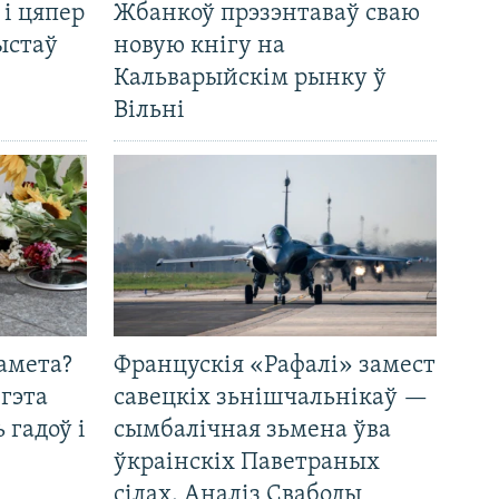
 і цяпер
Жбанкоў прэзэнтаваў сваю
ыстаў
новую кнігу на
Кальварыйскім рынку ў
Вільні
амета?
Францускія «Рафалі» замест
 гэта
савецкіх зьнішчальнікаў —
 гадоў і
сымбалічная зьмена ўва
ўкраінскіх Паветраных
сілах. Аналіз Свабоды