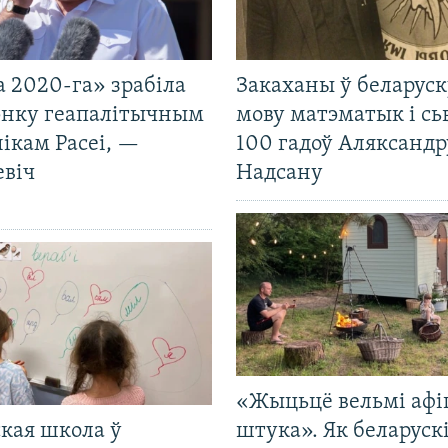
 2020-га» зрабіла
Закаханы ў беларус
нку геапалітычным
мову матэматык і сь
ікам Расеі, —
100 гадоў Аляксандр
евіч
Надсану
«Жыцьцё вельмі афі
кая школа ў
штука». Як беларуск