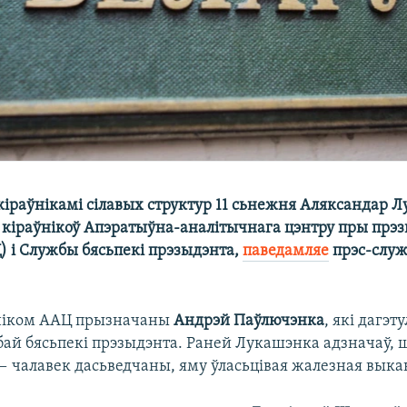
 кіраўнікамі сілавых структур 11 сьнежня Аляксандар 
 кіраўнікоў Апэратыўна-аналітычнага цэнтру пры прэ
) і Службы бясьпекі прэзыдэнта,
паведамляе
прэс-служ
ніком ААЦ прызначаны
Андрэй Паўлючэнка
, які дагэт
ай бясьпекі прэзыдэнта. Раней Лукашэнка адзначаў, 
 чалавек дасьведчаны, яму ўласьцівая жалезная выка