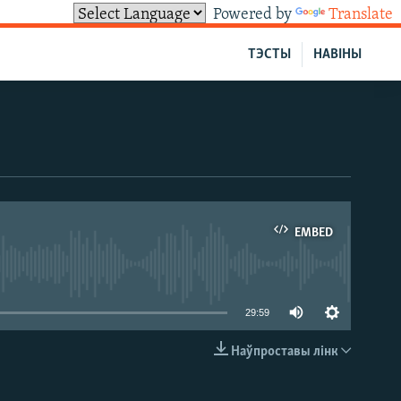
Powered by
Translate
ТЭСТЫ
НАВІНЫ
EMBED
able
29:59
Наўпроставы лінк
EMBED