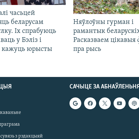
алі часьцей
яць беларусам
Няўлоўны гурман і
лку. Іх спрабуюць
рамантык беларускіх
ваць у Бэліз і
Расказваем цікавыя
, кажуць юрысты
пра рысь
АЦЫЯ
САЧЫЦЕ ЗА АБНАЎЛЕНЬН
якаваньне
праграма
 сувязь з рэдакцыяй