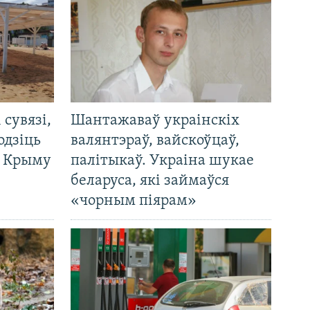
і сувязі,
Шантажаваў украінскіх
одзіць
валянтэраў, вайскоўцаў,
а Крыму
палітыкаў. Украіна шукае
беларуса, які займаўся
«чорным піярам»