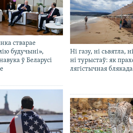
нка стварае
мію будучыні»,
Ні газу, ні сьвятла, н
навука ў Беларусі
ні турыстаў: як прах
е
лягістычная блякад