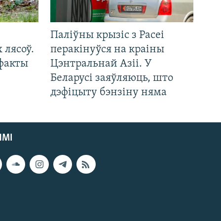
Паліўны крызіс з Расеі
 лясоў.
перакінуўся на краіны
 факты
Цэнтральнай Азіі. У
Беларусі заяўляюць, што
дэфіцыту бэнзіну няма
ЯМІ