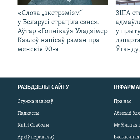
«Слова „экстрэмізм“
ЗША ст
у Беларусі страціла сэнс».
адмаўл
Аўтар «Гопнікаў» Уладзімер
у прыту
Казлоў напісаў раман пра
дэпарта
менскія 90-я
Ўганду
РАЗЬДЗЕЛЫ САЙТУ
ІНФАРМ
Стужка навінаў
Пра нас
Падкасты
Абысьці бл
Кнігі Свабоды
Мабільная 
Архіў перадачаў
Бясьпечная