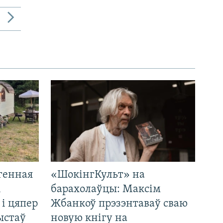
генная
«ШокінгКульт» на
і
барахолаўцы: Максім
 і цяпер
Жбанкоў прэзэнтаваў сваю
ыстаў
новую кнігу на