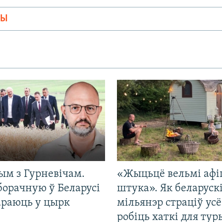
МЫ
ым з Гурневічам.
«Жыцьцё вельмі афі
борачную ў Беларусі
штука». Як беларуск
араюць у цырк
мільянэр страціў усё
робіць хаткі для тур