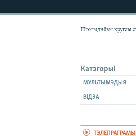
КАЛЯНДАР
НА ХВАЛЯХ СВАБОДЫ
Штотыднёвы круглы сто
Катэгорыі
МУЛЬТЫМЭДЫЯ
ВІДЭА
ТЭЛЕПРАГРАМЫ