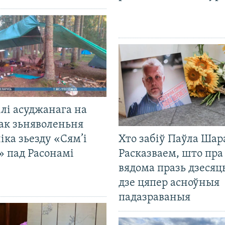
лі асуджанага на
ак зьняволеньня
іка зьезду «Сям’і
Хто забіў Паўла Шар
» пад Расонамі
Расказваем, што пра
вядома празь дзесяць
дзе цяпер асноўныя
падазраваныя