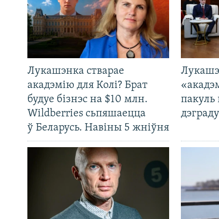
Лукашэнка стварае
Лукашэ
акадэмію для Колі? Брат
«акадэ
будуе бізнэс на $10 млн.
пакуль 
Wildberries сьпяшаецца
дэграду
ў Беларусь. Навіны 5 жніўня