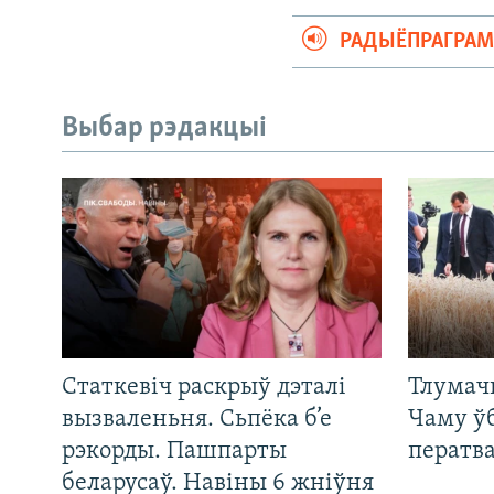
РАДЫЁПРАГРА
Выбар рэдакцыі
Статкевіч раскрыў дэталі
Тлумач
вызваленьня. Сьпёка б’е
Чаму ў
рэкорды. Пашпарты
ператв
беларусаў. Навіны 6 жніўня