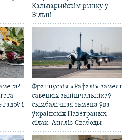
Кальварыйскім рынку ў
Вільні
амета?
Францускія «Рафалі» замест
 гэта
савецкіх зьнішчальнікаў —
 гадоў і
сымбалічная зьмена ўва
ўкраінскіх Паветраных
сілах. Аналіз Свабоды