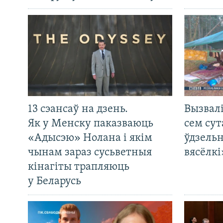
13 сэансаў на дзень.
Вызвалі
Як у Менску паказваюць
сем сут
«Адысэю» Нолана і якім
ўдзельн
чынам зараз сусьветныя
вясёлкі
кінагіты трапляюць
у Беларусь