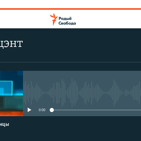
цэнт
No media source currently avail
0:00
енцы