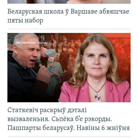
Беларуская школа ў Варшаве абвяшчае
пяты набор
Статкевіч раскрыў дэталі
вызваленьня. Сьпёка б’е рэкорды.
Пашпарты беларусаў. Навіны 6 жніўня