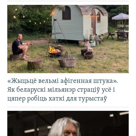
«Жыцьцё вельмі афігенная штука».
Як беларускі мільянэр страціў усё і
цяпер робіць хаткі для турыстаў