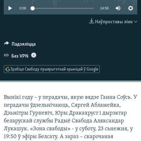
КУЛЬТУРА
МОВА
0:00
14:59
КАЛЯНДАР
НА ХВАЛЯХ СВАБОДЫ
Наўпроставы лінк
Падзяліцца
Без VPN
Зрабіце Свабоду прыярытэтнай крыніцай ў Google
Вынікі году – у перадачы, якую вядзе Ганна Соўсь. У
перадачы ўдзельнічаюць, Сяргей Абламейка,
Дзьмітры Гурневіч, Юры Дракахруст і дырэктар
беларускай службы Радыё Свабода Аляксандар
Лукашук. «Зона свабоды» - у суботу, 23 сьнежня, у
19:50 ў эфіры Белсату. А зараз – скарочаная