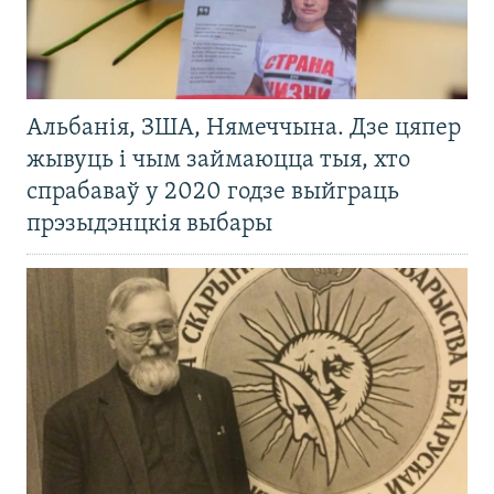
Альбанія, ЗША, Нямеччына. Дзе цяпер
жывуць і чым займаюцца тыя, хто
спрабаваў у 2020 годзе выйграць
прэзыдэнцкія выбары