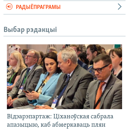
РАДЫЁПРАГРАМЫ
Выбар рэдакцыі
Відэарэпартаж: Ціханоўская сабрала
апазыцыю, каб абмеркаваць плян