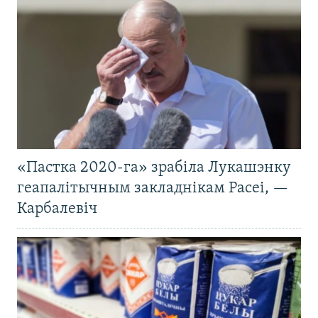
«Пастка 2020-га» зрабіла Лукашэнку
геапалітычным закладнікам Расеі, —
Карбалевіч