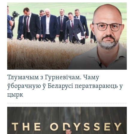
Тлумачым з Гурневічам. Чаму
ўборачную ў Беларусі ператвараюць у
цырк