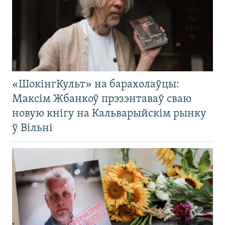
«ШокінгКульт» на барахолаўцы:
Максім Жбанкоў прэзэнтаваў сваю
новую кнігу на Кальварыйскім рынку
ў Вільні