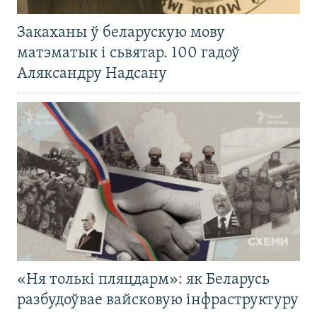
Закаханы ў беларускую мову
матэматык і сьвятар. 100 гадоў
Аляксандру Надсану
«Ня толькі пляцдарм»: як Беларусь
разбудоўвае вайсковую інфраструктуру