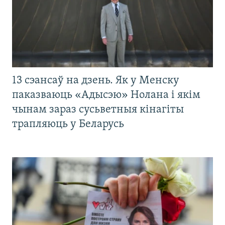
13 сэансаў на дзень. Як у Менску
паказваюць «Адысэю» Нолана і якім
чынам зараз сусьветныя кінагіты
трапляюць у Беларусь