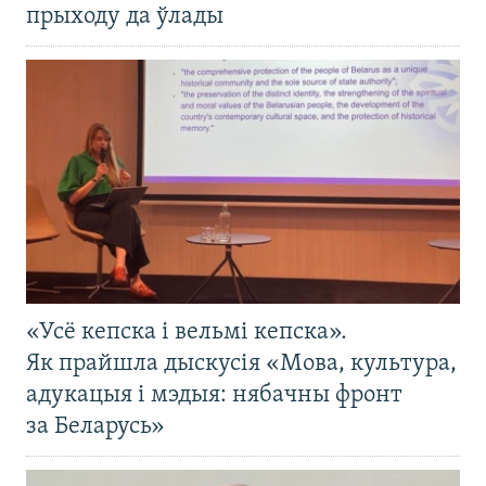
прыходу да ўлады
«Усё кепска і вельмі кепска».
Як прайшла дыскусія «Мова, культура,
адукацыя і мэдыя: нябачны фронт
за Беларусь»