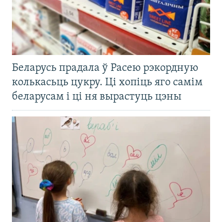
Беларусь прадала ў Расею рэкордную
колькасьць цукру. Ці хопіць яго самім
беларусам і ці ня вырастуць цэны