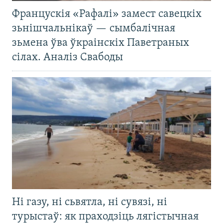
Францускія «Рафалі» замест савецкіх
зьнішчальнікаў — сымбалічная
зьмена ўва ўкраінскіх Паветраных
сілах. Аналіз Свабоды
Ні газу, ні сьвятла, ні сувязі, ні
турыстаў: як праходзіць лягістычная