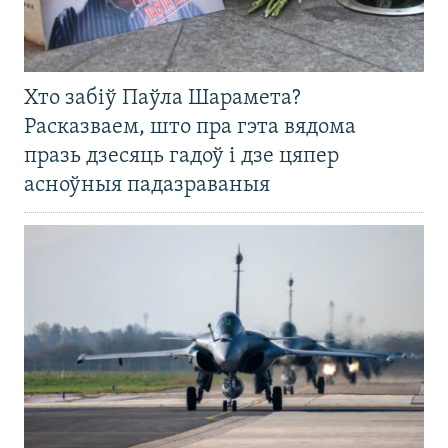
Хто забіў Паўла Шарамета?
Расказваем, што пра гэта вядома
празь дзесяць гадоў і дзе цяпер
асноўныя падазраваныя