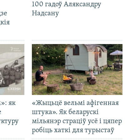
100 гадоў Аляксандру
дзе
Надсану
кія
»: як
«Жыцьцё вельмі афігенная
е
штука». Як беларускі
уктуру
мільянэр страціў усё і цяпер
робіць хаткі для турыстаў