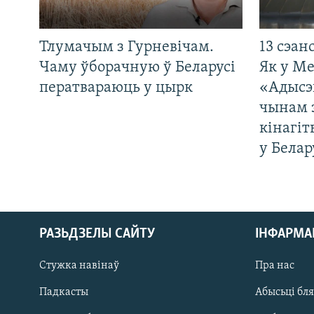
Тлумачым з Гурневічам.
13 сэан
Чаму ўборачную ў Беларусі
Як у М
ператвараюць у цырк
«Адысэ
чынам 
кінагі
у Белар
РАЗЬДЗЕЛЫ САЙТУ
ІНФАРМ
Стужка навінаў
Пра нас
Падкасты
Абысьці бл