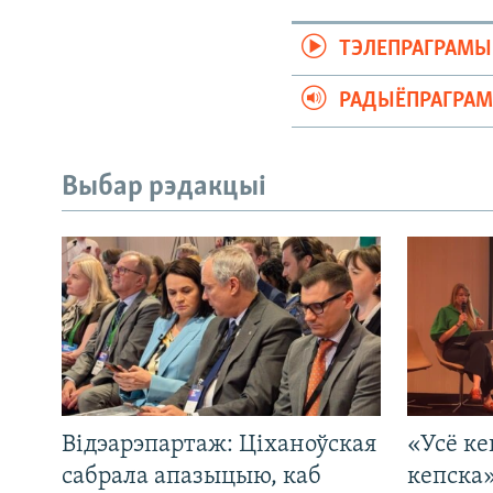
ТЭЛЕПРАГРАМЫ
РАДЫЁПРАГРА
Выбар рэдакцыі
Відэарэпартаж: Ціханоўская
«Усё ке
сабрала апазыцыю, каб
кепска