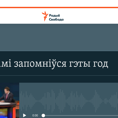
імі запомніўся гэты год
No media source currently avail
0:00