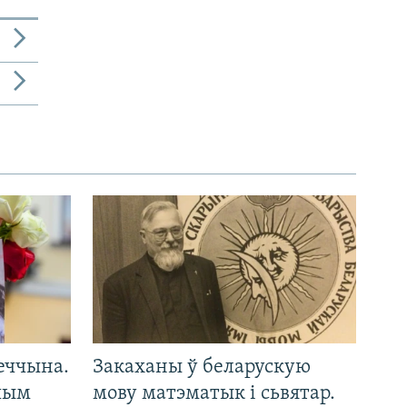
еччына.
Закаханы ў беларускую
 чым
мову матэматык і сьвятар.