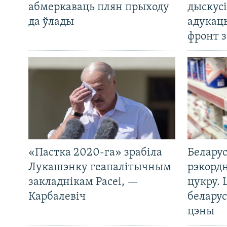
абмеркаваць плян прыходу
дыскусі
да ўлады
адукац
фронт з
«Пастка 2020-га» зрабіла
Беларус
Лукашэнку геапалітычным
рэкорд
закладнікам Расеі, —
цукру. 
Карбалевіч
беларус
цэны