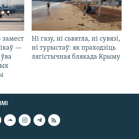
 замест
Ні газу, ні сьвятла, ні сувязі,
нікаў —
ні турыстаў: як праходзіць
 ўва
лягістычная блякада Крыму
ных
ды
ЯМІ