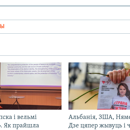
МЫ
пска і вельмі
Альбанія, ЗША, Ням
». Як прайшла
Дзе цяпер жывуць і